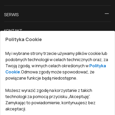
Okna
O nas
Drzwi tarasowe
SERWIS
Kontakt z nami
Drzwi balkonowe
Dostawa i płatność
Nasz blog
Drzwi zewnętrzne
KONTAKT
Warunki zwrotu towarów
Jak zmierzyć okna
Drzwi wewnętrzne
Polityka Cookie
Biuro
:
ul. Święty Marcin 29/8, 61-806 Poznań
Gwarancja
Dla firm, współpraca
Polityka prywatności
undefined(undefined)
My i wybrane strony trzecie używamy plików cookie lub
undefined(undefined)
podobnych technologii w celach technicznych oraz, za
Twoją zgodą, w innych celach określonych w
Polityka
info@toptechnik.com.pl
Cookie
.
Odmowa zgody może spowodować, że
powiązane funkcje będą niedostępne.
Możesz wyrazić zgodę na korzystanie z takich
technologii za pomocą przycisku „Akceptuję”.
Polityka prywatności
Zamykając to powiadomienie, kontynuujesz bez
REGULAMIN
akceptacji.