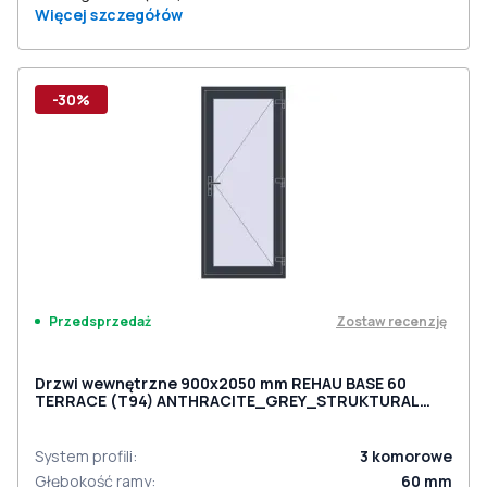
Więcej szczegółów
-30%
Zostaw recenzję
Przedsprzedaż
Drzwi wewnętrzne 900x2050 mm REHAU BASE 60
TERRACE (Т94) ANTHRACITE_GREY_STRUKTURAL
dwustronny
System profili
:
3
komorowe
Głębokość ramy
:
60
mm