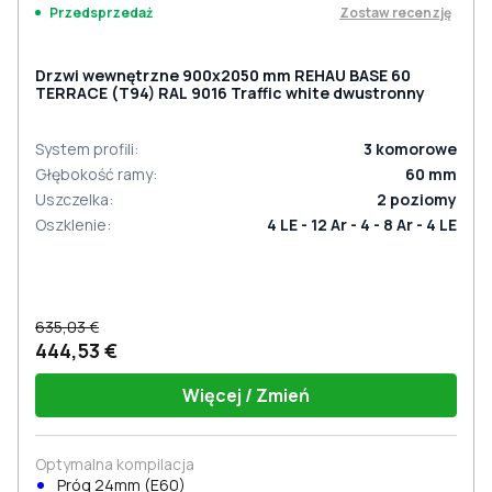
Zostaw recenzję
Przedsprzedaż
Drzwi wewnętrzne 900x2050 mm REHAU BASE 60
TERRACE (Т94) RAL 9016 Traffic white dwustronny
System profili
:
3
komorowe
Głębokość ramy
:
60
mm
Uszczelka
:
2
poziomy
Oszklenie
:
4 LE - 12 Ar - 4 - 8 Ar - 4 LE
635,03 €
444,53 €
Więcej / Zmień
Optymalna kompilacja
Próg 24mm (E60)