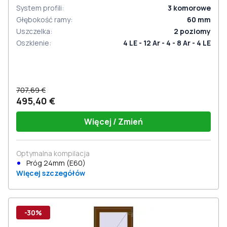
System profili
:
3
komorowe
Głębokość ramy
:
60
mm
Uszczelka
:
2
poziomy
Oszklenie
:
4 LE - 12 Ar - 4 - 8 Ar - 4 LE
707,69 €
495,40 €
Więcej / Zmień
Optymalna kompilacja
Próg 24mm (E60)
Więcej szczegółów
-30%