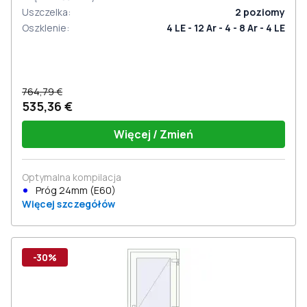
Uszczelka
:
2
poziomy
Oszklenie
:
4 LE - 12 Ar - 4 - 8 Ar - 4 LE
764,79 €
535,36 €
Więcej / Zmień
Optymalna kompilacja
Próg 24mm (E60)
Więcej szczegółów
-30%