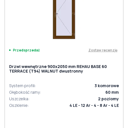
Zostaw recenzję
Przedsprzedaż
Drzwi wewnętrzne 900x2050 mm REHAU BASE 60
TERRACE (Т94) WALNUT dwustronny
System profili
:
3
komorowe
Głębokość ramy
:
60
mm
Uszczelka
:
2
poziomy
Oszklenie
:
4 LE - 12 Ar - 4 - 8 Ar - 4 LE