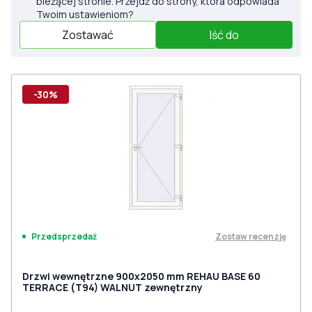
bieżącej stronie. Przejdź do strony, która odpowiada
Twoim ustawieniom?
Zostawać
Iść do
-30%
Zostaw recenzję
Przedsprzedaż
Drzwi wewnętrzne 900x2050 mm REHAU BASE 60
TERRACE (Т94) WALNUT zewnętrzny