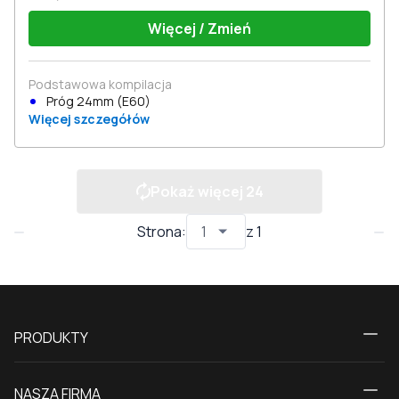
Więcej / Zmień
Podstawowa kompilacja
Próg 24mm (E60)
Więcej szczegółów
Pokaż więcej
24
Strona
:
z
1
PRODUKTY
Kalkulator
NASZA FIRMA