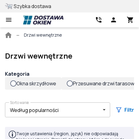
Szybka dostawa
Najlepsza cen
Strona
Drzwi wewnętrzne
główna
Drzwi wewnętrzne
Kategoria
Okna skrzydłowe
Przesuwane drzwi tarasowe
Sortowanie
Filtr
Twoje ustawienia (region, język) nie odpowiadają