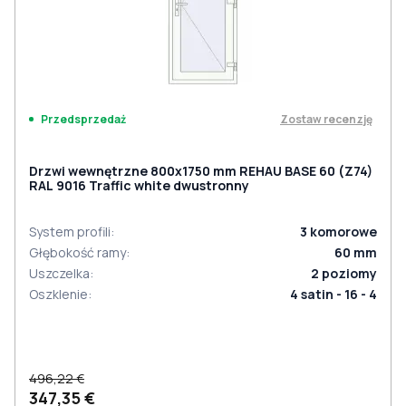
Zostaw recenzję
Przedsprzedaż
Drzwi wewnętrzne 800x1750 mm REHAU BASE 60 (Z74)
RAL 9016 Traffic white dwustronny
System profili
:
3
komorowe
Głębokość ramy
:
60
mm
Uszczelka
:
2
poziomy
Oszklenie
:
4 satin - 16 - 4
496,22 €
347,35 €