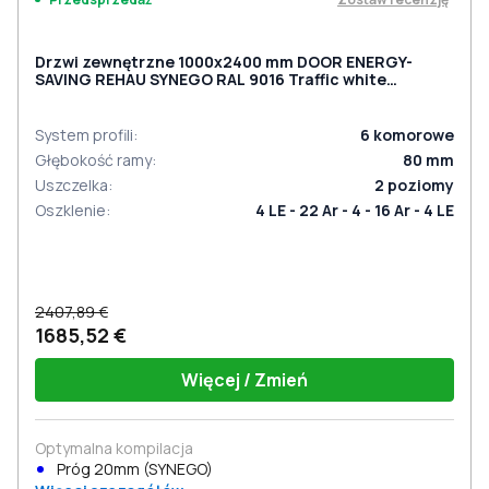
Drzwi zewnętrzne 1000x2400 mm DOOR ENERGY-
SAVING REHAU SYNEGO RAL 9016 Traffic white
dwustronny
System profili
:
6
komorowe
Głębokość ramy
:
80
mm
Uszczelka
:
2
poziomy
Oszklenie
:
4 LE - 22 Ar - 4 - 16 Ar - 4 LE
2407,89 €
1685,52 €
Więcej / Zmień
Optymalna kompilacja
Próg 20mm (SYNEGO)