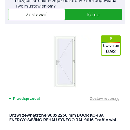
bieżącej stronie. Przejdź do strony, która odpowiada
Twoim ustawieniom?
Zostawać
Iść do
В
Uw-value
0.92
Zostaw recenzję
Przedsprzedaż
Drzwi zewnętrzne 900x2250 mm DOOR KORSA
ENERGY-SAVING REHAU SYNEGO RAL 9016 Traffic white
dwustronny