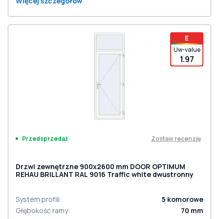
Więcej szczegółów
E
Uw-value
1.97
Zostaw recenzję
Przedsprzedaż
Drzwi zewnętrzne 900x2600 mm DOOR OPTIMUM
REHAU BRILLANT RAL 9016 Traffic white dwustronny
System profili
:
5
komorowe
Głębokość ramy
:
70
mm