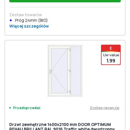
Zestaw towarów
Próg 24mm (BrD)
Więcej szczegółów
E
Uw-value
1.99
Zostaw recenzję
Przedsprzedaż
Drzwi zewnętrzne 1400x2100 mm DOOR OPTIMUM
REHAU BRILLANT RAL 9016 Traffic white dwustronny