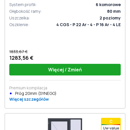
System profili
:
6
komorowe
Głębokość ramy
:
80
mm
Uszczelka
:
2
poziomy
Oszklenie
:
4 CGS - P 22 Ar - 4 - P 16 Ar - 4 LE
1833,67 €
1283,56 €
Więcej / Zmień
Premium kompilacja
Próg 20mm (SYNEGO)
Więcej szczegółów
С
Uw-value