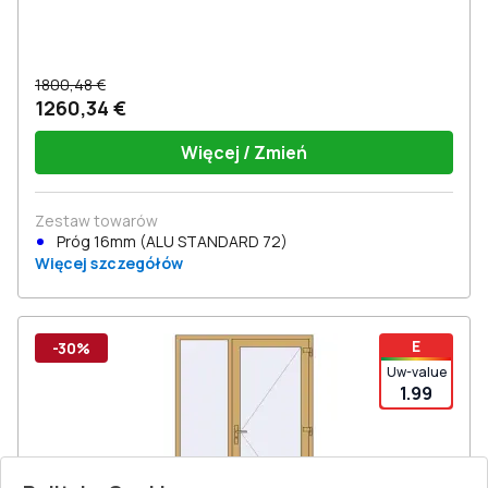
1800,48 €
1260,34 €
Więcej / Zmień
Zestaw towarów
Próg 16mm (ALU STANDARD 72)
Więcej szczegółów
E
-30%
Uw-value
1.99