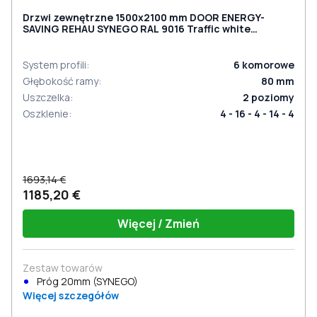
Drzwi zewnętrzne 1500x2100 mm DOOR ENERGY-
SAVING REHAU SYNEGO RAL 9016 Traffic white
dwustronny
System profili
:
6
komorowe
Głębokość ramy
:
80
mm
Uszczelka
:
2
poziomy
Oszklenie
:
4 - 16 - 4 - 14 - 4
1693,14 €
1185,20 €
Więcej / Zmień
Zestaw towarów
Próg 20mm (SYNEGO)
Więcej szczegółów