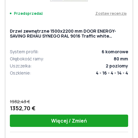
Zostaw recenzję
Przedsprzedaż
Drzwi zewnętrzne 1500x2200 mm DOOR ENERGY-
SAVING REHAU SYNEGO RAL 9016 Traffic white
dwustronny
System profili
:
6
komorowe
Głębokość ramy
:
80
mm
Uszczelka
:
2
poziomy
Oszklenie
:
4 - 16 - 4 - 14 - 4
1932,43 €
1352,70 €
Więcej / Zmień