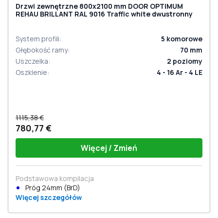
Drzwi zewnętrzne 800x2100 mm DOOR OPTIMUM
REHAU BRILLANT RAL 9016 Traffic white dwustronny
System profili
:
5
komorowe
Głębokość ramy
:
70
mm
Uszczelka
:
2
poziomy
Oszklenie
:
4 - 16 Ar - 4 LE
1115,38 €
780,77 €
Więcej / Zmień
Podstawowa kompilacja
Próg 24mm (BrD)
Więcej szczegółów