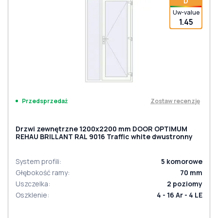
D
Uw-value
1.45
Zostaw recenzję
Przedsprzedaż
Drzwi zewnętrzne 1200x2200 mm DOOR OPTIMUM
REHAU BRILLANT RAL 9016 Traffic white dwustronny
System profili
:
5
komorowe
Głębokość ramy
:
70
mm
Uszczelka
:
2
poziomy
Oszklenie
:
4 - 16 Ar - 4 LE