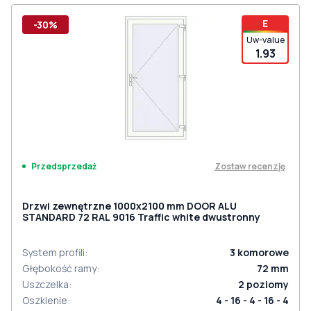
E
-30%
Uw-value
1.93
Zostaw recenzję
Przedsprzedaż
Drzwi zewnętrzne 1000x2100 mm DOOR ALU
STANDARD 72 RAL 9016 Traffic white dwustronny
System profili
:
3
komorowe
Głębokość ramy
:
72
mm
Uszczelka
:
2
poziomy
Oszklenie
:
4 - 16 - 4 - 16 - 4