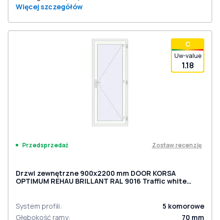
Więcej szczegółów
С
Uw-value
1.18
Zostaw recenzję
Przedsprzedaż
Drzwi zewnętrzne 900x2200 mm DOOR KORSA
OPTIMUM REHAU BRILLANT RAL 9016 Traffic white
dwustronny
System profili
:
5
komorowe
Głębokość ramy
:
70
mm