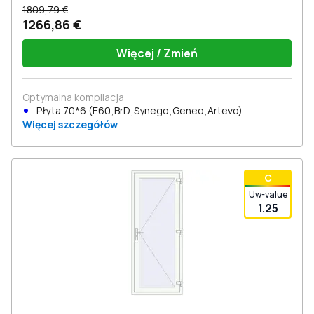
1809,79 €
1266,86 €
Więcej / Zmień
Optymalna kompilacja
Płyta 70*6 (E60;BrD;Synego;Geneo;Artevo)
Więcej szczegółów
С
Uw-value
1.25