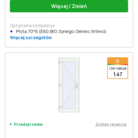
Więcej / Zmień
Optymalna kompilacja
Płyta 70*6 (E60;BrD;Synego;Geneo;Artevo)
Więcej szczegółów
D
Uw-value
1.47
Zostaw recenzję
Przedsprzedaż