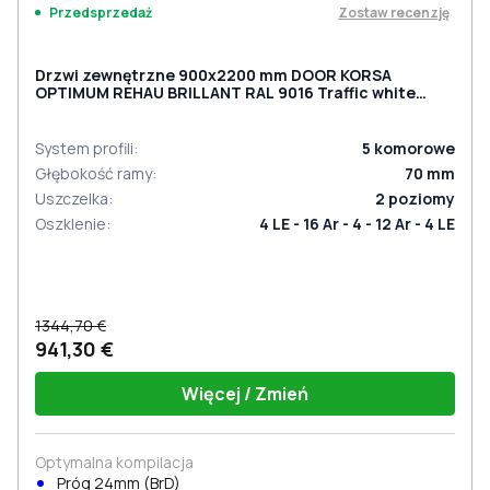
Zostaw recenzję
Przedsprzedaż
Drzwi zewnętrzne 900x2200 mm DOOR KORSA
OPTIMUM REHAU BRILLANT RAL 9016 Traffic white
dwustronny
System profili
:
5
komorowe
Głębokość ramy
:
70
mm
Uszczelka
:
2
poziomy
Oszklenie
:
4 LE - 16 Ar - 4 - 12 Ar - 4 LE
1344,70 €
941,30 €
Więcej / Zmień
Optymalna kompilacja
Próg 24mm (BrD)