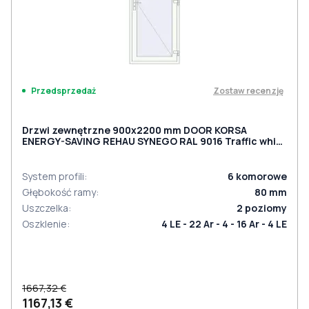
Zostaw recenzję
Przedsprzedaż
Drzwi zewnętrzne 900x2200 mm DOOR KORSA
ENERGY-SAVING REHAU SYNEGO RAL 9016 Traffic white
dwustronny
System profili
:
6
komorowe
Głębokość ramy
:
80
mm
Uszczelka
:
2
poziomy
Oszklenie
:
4 LE - 22 Ar - 4 - 16 Ar - 4 LE
1667,32 €
1167,13 €