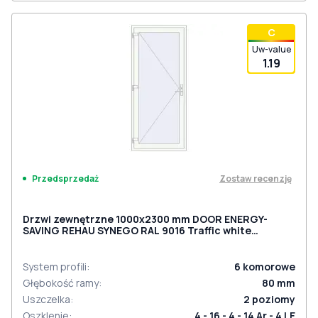
С
Uw-value
1.19
Zostaw recenzję
Przedsprzedaż
Drzwi zewnętrzne 1000x2300 mm DOOR ENERGY-
SAVING REHAU SYNEGO RAL 9016 Traffic white
dwustronny
System profili
:
6
komorowe
Głębokość ramy
:
80
mm
Uszczelka
:
2
poziomy
Oszklenie
:
4 - 16 - 4 - 14 Ar - 4 LE