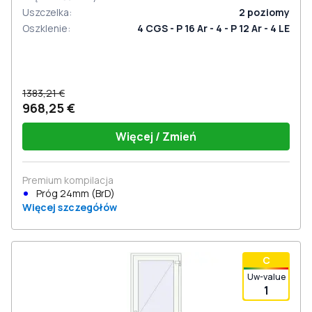
Uszczelka
:
2
poziomy
Oszklenie
:
4 CGS - P 16 Ar - 4 - P 12 Ar - 4 LE
1383,21 €
968,25 €
Więcej / Zmień
Premium kompilacja
Próg 24mm (BrD)
Więcej szczegółów
С
Uw-value
1