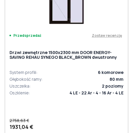
Zostaw recenzję
Przedsprzedaż
Drzwi zewnętrzne 1500x2300 mm DOOR ENERGY-
SAVING REHAU SYNEGO BLACK_BROWN dwustronny
System profili
:
6
komorowe
Głębokość ramy
:
80
mm
Uszczelka
:
2
poziomy
Oszklenie
:
4 LE - 22 Ar - 4 - 16 Ar - 4 LE
2758,63 €
1931,04 €