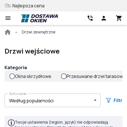
Najlepsza cena
Wycena online
Strona
Drzwi zewnętrzne
główna
Drzwi wejściowe
Kategoria
Okna skrzydłowe
Przesuwane drzwi tarasowe
Sortowanie
Filtr
Twoje ustawienia (region, język) nie odpowiadają