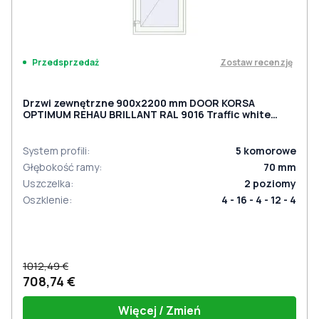
Zostaw recenzję
Przedsprzedaż
Drzwi zewnętrzne 900x2200 mm DOOR KORSA
OPTIMUM REHAU BRILLANT RAL 9016 Traffic white
dwustronny
System profili
:
5
komorowe
Głębokość ramy
:
70
mm
Uszczelka
:
2
poziomy
Oszklenie
:
4 - 16 - 4 - 12 - 4
1012,49 €
708,74 €
Więcej / Zmień