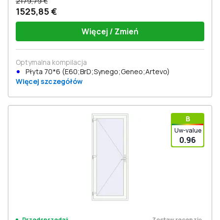
2179,79 €
1525,85 €
Więcej / Zmień
Optymalna kompilacja
Płyta 70*6 (E60;BrD;Synego;Geneo;Artevo)
Więcej szczegółów
В
Uw-value
0.96
Zostaw recenzję
Przedsprzedaż