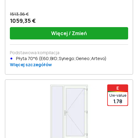
1513,36 €
1059,35 €
Więcej / Zmień
Podstawowa kompilacja
Płyta 70*6 (E60;BrD;Synego;Geneo;Artevo)
Więcej szczegółów
E
Uw-value
1.78