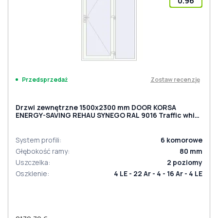
0.96
Zostaw recenzję
Przedsprzedaż
Drzwi zewnętrzne 1500x2300 mm DOOR KORSA
ENERGY-SAVING REHAU SYNEGO RAL 9016 Traffic white
dwustronny
System profili
:
6
komorowe
Głębokość ramy
:
80
mm
Uszczelka
:
2
poziomy
Oszklenie
:
4 LE - 22 Ar - 4 - 16 Ar - 4 LE