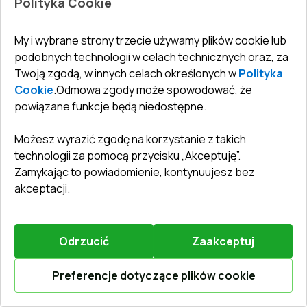
Polityka Cookie
My i wybrane strony trzecie używamy plików cookie lub
Zostaw recenzję
Przedsprzedaż
podobnych technologii w celach technicznych oraz, za
Twoją zgodą, w innych celach określonych w
Polityka
Cookie
.
Odmowa zgody może spowodować, że
Drzwi zewnętrzne 1500x2100 mm DOOR ALU
STANDARD 72 RAL 1002 Sand yellow dwustronny
powiązane funkcje będą niedostępne.
System profili
:
3
komorowe
Możesz wyrazić zgodę na korzystanie z takich
Głębokość ramy
:
72
mm
technologii za pomocą przycisku „Akceptuję”.
Uszczelka
:
2
poziomy
Zamykając to powiadomienie, kontynuujesz bez
Oszklenie
:
4 - 16 - 4 - 16 - 4
akceptacji.
Odrzucić
Zaakceptuj
2163,27 €
1514,29 €
Preferencje dotyczące plików cookie
Więcej / Zmień
Oblicz online