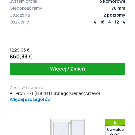
System profili
:
5
komorowe
Głębokość ramy
:
70
mm
Uszczelka
:
2
poziomy
Oszklenie
:
4 - 16 - 4 - 12 - 4
1229,05 €
860,33 €
Więcej / Zmień
Zestaw towarów
Profil Н-1 (E60;BrD;Synego;Geneo;Artevo)
Więcej szczegółów
В
Uw-value