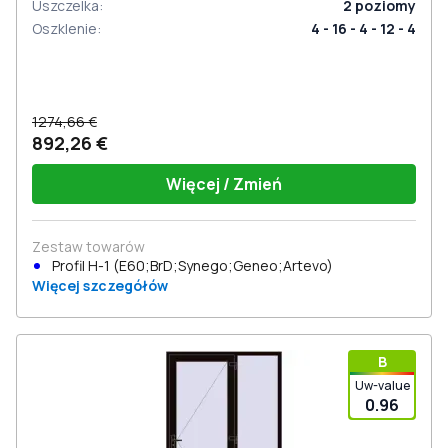
Uszczelka
:
2
poziomy
Oszklenie
:
4 - 16 - 4 - 12 - 4
1274,66 €
892,26 €
Więcej / Zmień
Zestaw towarów
Profil Н-1 (E60;BrD;Synego;Geneo;Artevo)
Więcej szczegółów
В
Uw-value
0.96