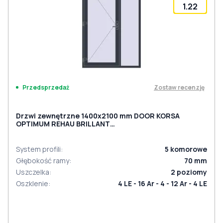
1.22
Zostaw recenzję
Przedsprzedaż
Drzwi zewnętrzne 1400x2100 mm DOOR KORSA
OPTIMUM REHAU BRILLANT
ANTHRACITE_GREY_STRUKTURAL dwustronny
System profili
:
5
komorowe
Głębokość ramy
:
70
mm
Uszczelka
:
2
poziomy
Oszklenie
:
4 LE - 16 Ar - 4 - 12 Ar - 4 LE