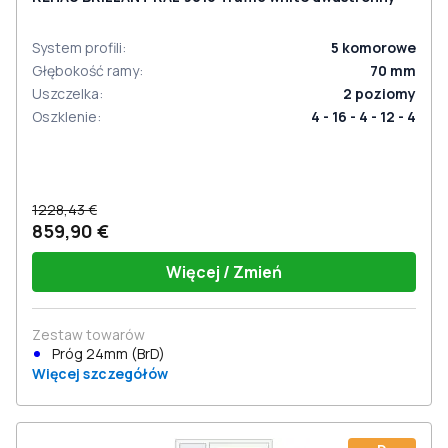
System profili
:
5
komorowe
Głębokość ramy
:
70
mm
Uszczelka
:
2
poziomy
Oszklenie
:
4 - 16 - 4 - 12 - 4
1228,43 €
859,90 €
Więcej / Zmień
Zestaw towarów
Próg 24mm (BrD)
Więcej szczegółów