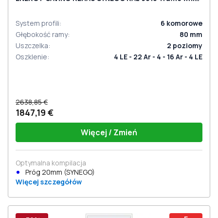
dwustronny
System profili
:
6
komorowe
Głębokość ramy
:
80
mm
Uszczelka
:
2
poziomy
Oszklenie
:
4 LE - 22 Ar - 4 - 16 Ar - 4 LE
2638,85 €
1847,19 €
Więcej / Zmień
Optymalna kompilacja
Próg 20mm (SYNEGO)
Więcej szczegółów