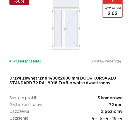
E
-30%
Uw-value
2.02
Zostaw recenzję
Przedsprzedaż
Drzwi zewnętrzne 1400x2600 mm DOOR KORSA ALU
STANDARD 72 RAL 9016 Traffic white dwustronny
System profili
:
3
komorowe
Głębokość ramy
:
72
mm
Uszczelka
:
2
poziomy
Oszklenie
:
4 - 16 - 4 - 16 - 4