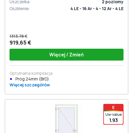
Uszczelka
:
2
poziomy
Oszklenie
:
4 LE - 16 Ar - 4 - 12 Ar - 4 LE
1313,78 €
919,65 €
Więcej / Zmień
Optymalna kompilacja
Próg 24mm (BrD)
Więcej szczegółów
E
Uw-value
1.93