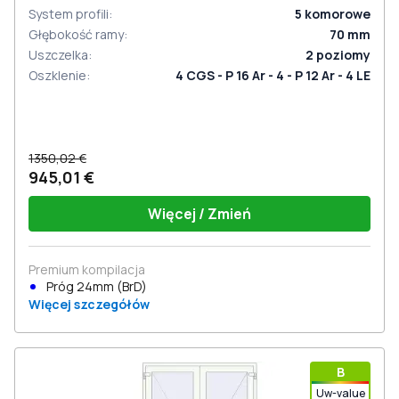
System profili
:
5
komorowe
Głębokość ramy
:
70
mm
Uszczelka
:
2
poziomy
Oszklenie
:
4 CGS - P 16 Ar - 4 - P 12 Ar - 4 LE
1350,02 €
945,01 €
Więcej / Zmień
Premium kompilacja
Próg 24mm (BrD)
Więcej szczegółów
В
Uw-value