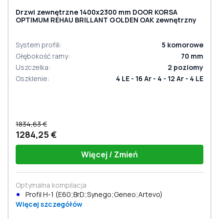
Drzwi zewnętrzne 1400x2300 mm DOOR KORSA
OPTIMUM REHAU BRILLANT GOLDEN OAK zewnętrzny
System profili
:
5
komorowe
Głębokość ramy
:
70
mm
Uszczelka
:
2
poziomy
Oszklenie
:
4 LE - 16 Ar - 4 - 12 Ar - 4 LE
1834,63 €
1284,25 €
Więcej / Zmień
Optymalna kompilacja
Profil Н-1 (E60;BrD;Synego;Geneo;Artevo)
Więcej szczegółów