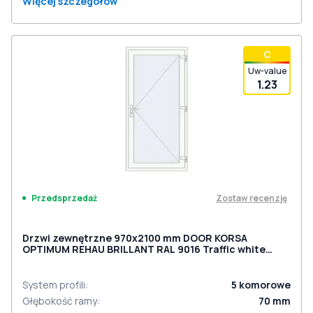
Więcej szczegółów
С
Uw-value
1.23
Zostaw recenzję
Przedsprzedaż
Drzwi zewnętrzne 970x2100 mm DOOR KORSA
OPTIMUM REHAU BRILLANT RAL 9016 Traffic white
dwustronny
System profili
:
5
komorowe
Głębokość ramy
:
70
mm