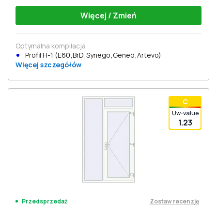
Więcej / Zmień
Optymalna kompilacja
Profil Н-1 (E60;BrD;Synego;Geneo;Artevo)
Więcej szczegółów
С
Uw-value
1.23
Zostaw recenzję
Przedsprzedaż