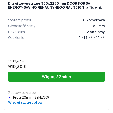
Drzwi zewnętrzne 900x2250 mm DOOR KORSA
ENERGY-SAVING REHAU SYNEGO RAL 9016 Traffic white
dwustronny
System profili
:
6
komorowe
Głębokość ramy
:
80
mm
Uszczelka
:
2
poziomy
Oszklenie
:
4 - 16 - 4 - 14 - 4
1300,43 €
910,30 €
Więcej / Zmień
Zestaw towarów
Próg 20mm (SYNEGO)
Więcej szczegółów