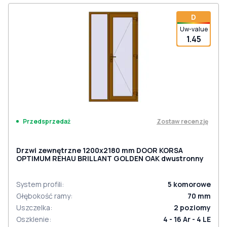
D
Uw-value
1.45
Zostaw recenzję
Przedsprzedaż
Drzwi zewnętrzne 1200x2180 mm DOOR KORSA
OPTIMUM REHAU BRILLANT GOLDEN OAK dwustronny
System profili
:
5
komorowe
Głębokość ramy
:
70
mm
Uszczelka
:
2
poziomy
Oszklenie
:
4 - 16 Ar - 4 LE