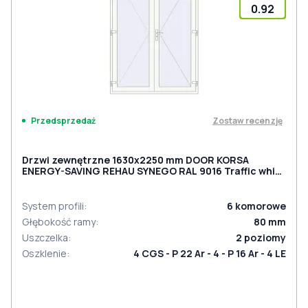
0.92
Zostaw recenzję
Przedsprzedaż
Drzwi zewnętrzne 1630x2250 mm DOOR KORSA
ENERGY-SAVING REHAU SYNEGO RAL 9016 Traffic white
dwustronny
System profili
:
6
komorowe
Głębokość ramy
:
80
mm
Uszczelka
:
2
poziomy
Oszklenie
:
4 CGS - P 22 Ar - 4 - P 16 Ar - 4 LE