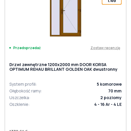
1.46
Zostaw recenzję
Przedsprzedaż
Drzwi zewnętrzne 1200x2000 mm DOOR KORSA
OPTIMUM REHAU BRILLANT GOLDEN OAK dwustronny
System profili
:
5
komorowe
Głębokość ramy
:
70
mm
Uszczelka
:
2
poziomy
Oszklenie
:
4 - 16 Ar - 4 LE