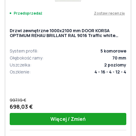
Zostaw recenzję
Przedsprzedaż
Drzwi zewnętrzne 1000x2100 mm DOOR KORSA
OPTIMUM REHAU BRILLANT RAL 9016 Traffic white
dwustronny
System profili
:
5
komorowe
Głębokość ramy
:
70
mm
Uszczelka
:
2
poziomy
Oszklenie
:
4 - 16 - 4 - 12 - 4
997,19 €
698,03 €
Więcej / Zmień