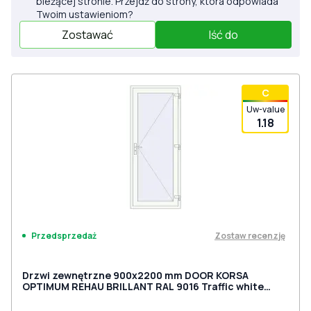
bieżącej stronie. Przejdź do strony, która odpowiada
Twoim ustawieniom?
Zostawać
Iść do
С
Uw-value
1.18
Zostaw recenzję
Przedsprzedaż
Drzwi zewnętrzne 900x2200 mm DOOR KORSA
OPTIMUM REHAU BRILLANT RAL 9016 Traffic white
dwustronny