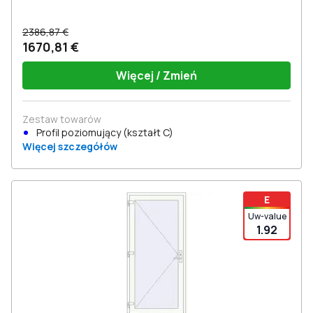
2386,87 €
1670,81 €
Więcej / Zmień
Zestaw towarów
Profil poziomujący (kształt C)
Więcej szczegółów
E
Uw-value
1.92