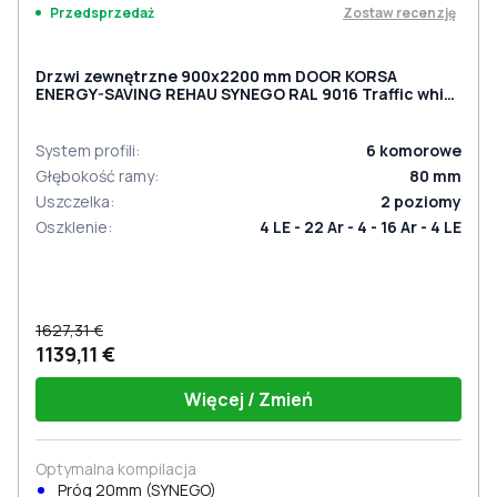
Zostaw recenzję
Przedsprzedaż
Drzwi zewnętrzne 900x2200 mm DOOR KORSA
ENERGY-SAVING REHAU SYNEGO RAL 9016 Traffic white
dwustronny
System profili
:
6
komorowe
Głębokość ramy
:
80
mm
Uszczelka
:
2
poziomy
Oszklenie
:
4 LE - 22 Ar - 4 - 16 Ar - 4 LE
1627,31 €
1139,11 €
Więcej / Zmień
Optymalna kompilacja
Próg 20mm (SYNEGO)