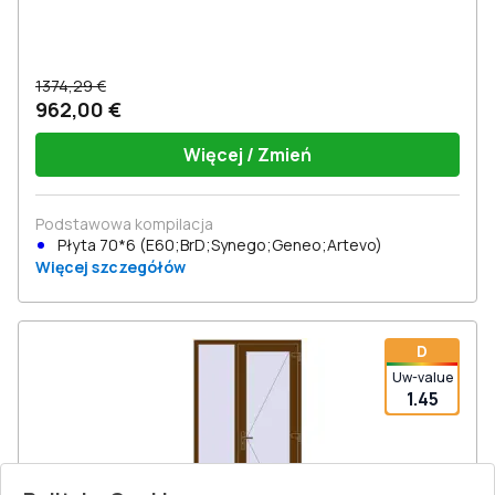
1374,29 €
962,00 €
Więcej / Zmień
Podstawowa kompilacja
Płyta 70*6 (E60;BrD;Synego;Geneo;Artevo)
Więcej szczegółów
D
Uw-value
1.45