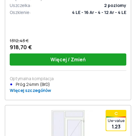
Uszczelka
:
2
poziomy
Oszklenie
:
4 LE - 16 Ar - 4 - 12 Ar - 4 LE
1312,43 €
918,70 €
Więcej / Zmień
Optymalna kompilacja
Próg 24mm (BrD)
Więcej szczegółów
С
Uw-value
1.23