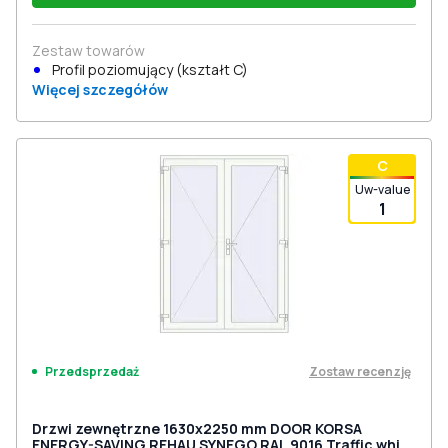
Zestaw towarów
Profil poziomujący (kształt C)
Więcej szczegółów
С
Uw-value
1
Zostaw recenzję
Przedsprzedaż
Drzwi zewnętrzne 1630x2250 mm DOOR KORSA
ENERGY-SAVING REHAU SYNEGO RAL 9016 Traffic white