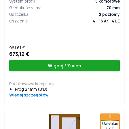
System profili
:
5
komorowe
Głębokość ramy
:
70
mm
Uszczelka
:
2
poziomy
Oszklenie
:
4 - 16 Ar - 4 LE
961,61 €
673,12 €
Więcej / Zmień
Podstawowa kompilacja
Próg 24mm (BrD)
Więcej szczegółów
D
Uw-value