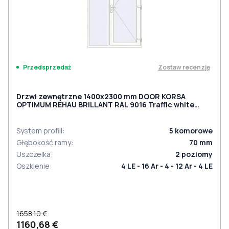
Zostaw recenzję
Przedsprzedaż
Drzwi zewnętrzne 1400x2300 mm DOOR KORSA
OPTIMUM REHAU BRILLANT RAL 9016 Traffic white
dwustronny
System profili
:
5
komorowe
Głębokość ramy
:
70
mm
Uszczelka
:
2
poziomy
Oszklenie
:
4 LE - 16 Ar - 4 - 12 Ar - 4 LE
1658,10 €
1160,68 €