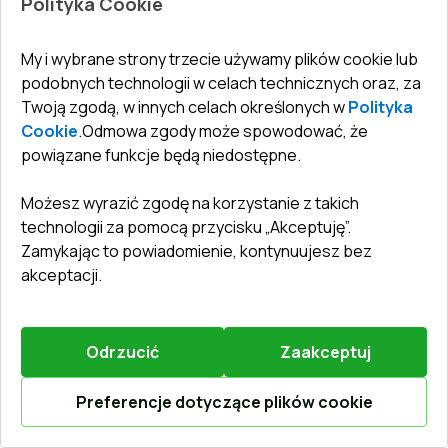
Polityka Cookie
My i wybrane strony trzecie używamy plików cookie lub
Zostaw recenzję
Przedsprzedaż
podobnych technologii w celach technicznych oraz, za
Twoją zgodą, w innych celach określonych w
Polityka
Cookie
.
Odmowa zgody może spowodować, że
Drzwi zewnętrzne 1200x2180 mm DOOR KORSA
OPTIMUM REHAU BRILLANT WALNUT dwustronny
powiązane funkcje będą niedostępne.
System profili
:
5
komorowe
Możesz wyrazić zgodę na korzystanie z takich
Głębokość ramy
:
70
mm
technologii za pomocą przycisku „Akceptuję”.
Uszczelka
:
2
poziomy
Zamykając to powiadomienie, kontynuujesz bez
Oszklenie
:
4 - 16 Ar - 4 LE
akceptacji.
Odrzucić
Zaakceptuj
1374,29 €
962,00 €
Preferencje dotyczące plików cookie
Więcej / Zmień
Oblicz online