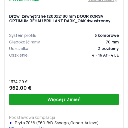
Drzwi zewnętrzne 1200x2180 mm DOOR KORSA
OPTIMUM REHAU BRILLANT DARK_OAK dwustronny
System profili
:
5
komorowe
Głębokość ramy
:
70
mm
Uszczelka
:
2
poziomy
Oszklenie
:
4 - 16 Ar - 4 LE
1374,29 €
962,00 €
Więcej / Zmień
Podstawowa kompilacja
Płyta 70*6 (E60;BrD;Synego;Geneo;Artevo)