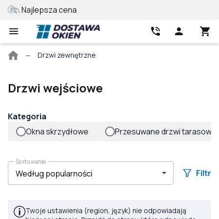
Najlepsza cena
Wycena online
Strona
Drzwi zewnętrzne
główna
Drzwi wejściowe
Kategoria
Okna skrzydłowe
Przesuwane drzwi tarasowe
Sortowanie
Filtr
Twoje ustawienia (region, język) nie odpowiadają