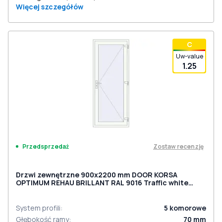
Więcej szczegółów
С
Uw-value
1.25
Zostaw recenzję
Przedsprzedaż
Drzwi zewnętrzne 900x2200 mm DOOR KORSA
OPTIMUM REHAU BRILLANT RAL 9016 Traffic white
dwustronny
System profili
:
5
komorowe
Głębokość ramy
:
70
mm