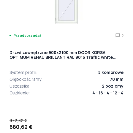
3
Przedsprzedaż
Drzwi zewnętrzne 900x2100 mm DOOR KORSA
OPTIMUM REHAU BRILLANT RAL 9016 Traffic white
dwustronny
System profili
:
5
komorowe
Głębokość ramy
:
70
mm
Uszczelka
:
2
poziomy
Oszklenie
:
4 - 16 - 4 - 12 - 4
972,32 €
680,62 €