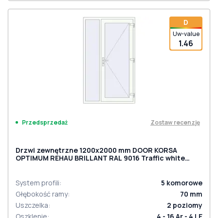
D
Uw-value
1.46
Zostaw recenzję
Przedsprzedaż
Drzwi zewnętrzne 1200x2000 mm DOOR KORSA
OPTIMUM REHAU BRILLANT RAL 9016 Traffic white
dwustronny
System profili
:
5
komorowe
Głębokość ramy
:
70
mm
Uszczelka
:
2
poziomy
Oszklenie
:
4 - 16 Ar - 4 LE