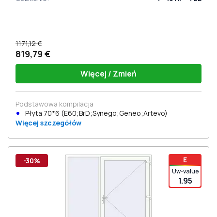
1171,12 €
819,79 €
Więcej / Zmień
Podstawowa kompilacja
Płyta 70*6 (E60;BrD;Synego;Geneo;Artevo)
Więcej szczegółów
E
-30%
Uw-value
1.95