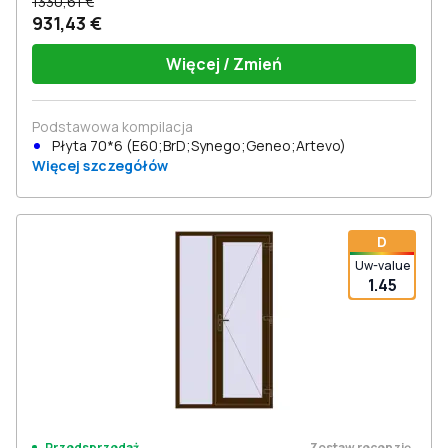
1330,61 €
931,43 €
Więcej / Zmień
Podstawowa kompilacja
Płyta 70*6 (E60;BrD;Synego;Geneo;Artevo)
Więcej szczegółów
D
Uw-value
1.45
Zostaw recenzję
Przedsprzedaż