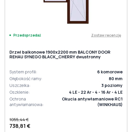
Zostaw recenzję
Przedsprzedaż
Drzwi balkonowe 1900x2200 mm BALCONY DOOR
REHAU SYNEGO BLACK_CHERRY dwustronny
System profili
:
6
komorowe
Głębokość ramy
:
80
mm
Uszczelka
:
3
poziomy
Oszklenie
:
4 LE - 22 Ar - 4 - 16 Ar - 4 LE
Ochrona
Okucia antywłamaniowe RC1
antywłamaniowa
:
(WINKHAUS)
1055,44 €
738,81 €