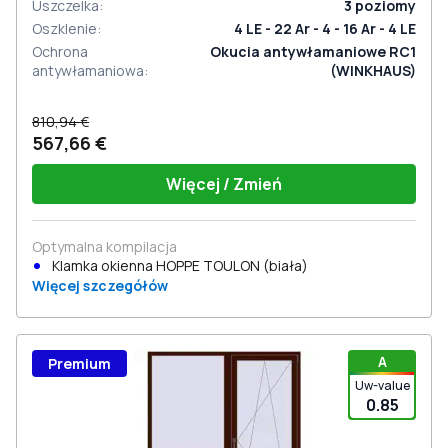
Uszczelka
:
3
poziomy
Oszklenie
:
4 LE - 22 Ar - 4 - 16 Ar - 4 LE
Ochrona
Okucia antywłamaniowe RC1
antywłamaniowa
:
(WINKHAUS)
810,94 €
567,66 €
Więcej / Zmień
Optymalna kompilacja
Klamka okienna HOPPE TOULON (biała)
Więcej szczegółów
A
Premium
Uw-value
0.85