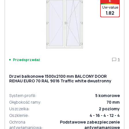
E
Uw-value
1.82
5
Przedsprzedaż
Drzwi balkonowe 1500x2100 mm BALCONY DOOR
REHAU EURO 70 RAL 9016 Traffic white dwustronny
System profili
:
5
komorowe
Głębokość ramy
:
70
mm
Uszczelka
:
2
poziomy
Oszklenie
:
4 - 16 - 4 - 12 - 4
Ochrona
Podstawowe zabezpieczenie
antywłamaniowa
:
antywłamaniowe