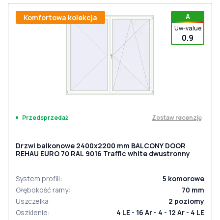
A
Komfortowa kolekcja
Uw-value
0.9
Zostaw recenzję
Przedsprzedaż
Drzwi balkonowe 2400x2200 mm BALCONY DOOR
REHAU EURO 70 RAL 9016 Traffic white dwustronny
System profili
:
5
komorowe
Głębokość ramy
:
70
mm
Uszczelka
:
2
poziomy
Oszklenie
:
4 LE - 16 Ar - 4 - 12 Ar - 4 LE