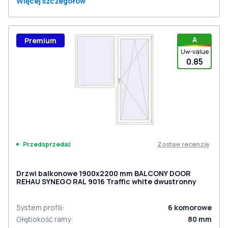
Więcej szczegółów
A
Premium
Uw-value
0.85
Zostaw recenzję
Przedsprzedaż
Drzwi balkonowe 1900x2200 mm BALCONY DOOR
REHAU SYNEGO RAL 9016 Traffic white dwustronny
System profili
:
6
komorowe
Głębokość ramy
:
80
mm