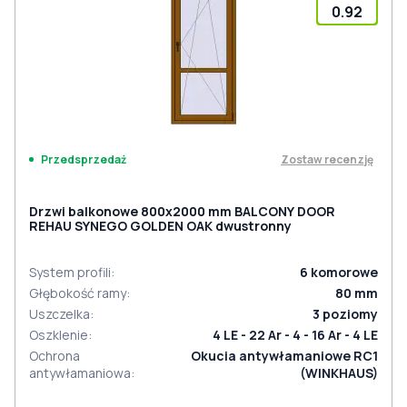
0.92
Zostaw recenzję
Przedsprzedaż
Drzwi balkonowe 800x2000 mm BALCONY DOOR
REHAU SYNEGO GOLDEN OAK dwustronny
System profili
:
6
komorowe
Głębokość ramy
:
80
mm
Uszczelka
:
3
poziomy
Oszklenie
:
4 LE - 22 Ar - 4 - 16 Ar - 4 LE
Ochrona
Okucia antywłamaniowe RC1
antywłamaniowa
:
(WINKHAUS)