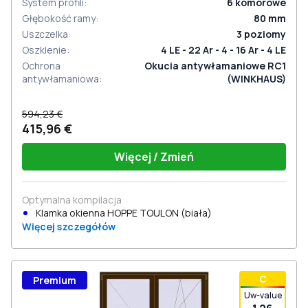
System profili
:
6
komorowe
Głębokość ramy
:
80
mm
Uszczelka
:
3
poziomy
Oszklenie
:
4 LE - 22 Ar - 4 - 16 Ar - 4 LE
Ochrona
Okucia antywłamaniowe RC1
antywłamaniowa
:
(WINKHAUS)
594,23 €
415,96 €
Więcej / Zmień
Optymalna kompilacja
Klamka okienna HOPPE TOULON (biała)
Więcej szczegółów
С
Premium
Uw-value