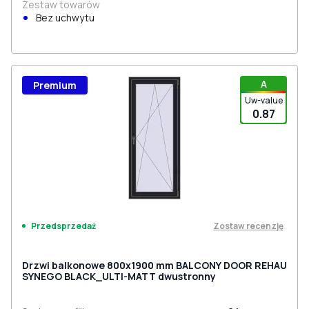
Zestaw towarów
Bez uchwytu
A
Premium
Uw-value
0.87
Zostaw recenzję
Przedsprzedaż
Drzwi balkonowe 800x1900 mm BALCONY DOOR REHAU
SYNEGO BLACK_ULTI-MATT dwustronny