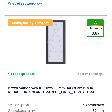
Więcej szczegółów
A
Maksymalny komfort
Uw-value
0.87
Zostaw recenzję
Przedsprzedaż
Drzwi balkonowe 1000x2250 mm BALCONY DOOR
REHAU EURO 70 ANTHRACITE_GREY_STRUKTURAL
dwustronny
System profili
:
5
komorowe
Głębokość ramy
:
70
mm