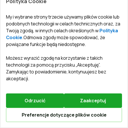
Polityka Cookie
My i wybrane strony trzecie używamy plików cookie lub
Zostaw recenzję
Przedsprzedaż
podobnych technologii w celach technicznych oraz, za
Twoją zgodą, w innych celach określonych w
Polityka
Cookie
.
Odmowa zgody może spowodować, że
Drzwi balkonowe 1800x2300 mm BALCONY DOOR
REHAU SYNEGO LIGHT_OAK dwustronny
powiązane funkcje będą niedostępne.
System profili
:
6
komorowe
Możesz wyrazić zgodę na korzystanie z takich
Głębokość ramy
:
80
mm
technologii za pomocą przycisku „Akceptuję”.
Uszczelka
:
3
poziomy
Zamykając to powiadomienie, kontynuujesz bez
Oszklenie
:
4 - 16 - 4 - 14 - 4 LE
akceptacji.
Ochrona
Podstawowe zabezpieczenie
antywłamaniowa
:
antywłamaniowe
Odrzucić
Zaakceptuj
1631,13 €
1141,80 €
Preferencje dotyczące plików cookie
Więcej / Zmień
Oblicz online