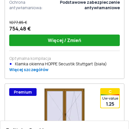
Ochrona
Podstawowe zabezpieczenie
antywłamaniowa
:
antywłamaniowe
1077,85 €
754,48 €
Więcej / Zmień
Optymalna kompilacja
Klamka okienna HOPPE Secustik Stuttgart (biała)
Więcej szczegółów
С
Premium
Uw-value
1.25