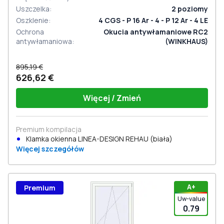
Uszczelka
:
2
poziomy
Oszklenie
:
4 CGS - P 16 Ar - 4 - P 12 Ar - 4 LE
Ochrona
Okucia antywłamaniowe RC2
antywłamaniowa
:
(WINKHAUS)
895,19 €
626,62 €
Więcej / Zmień
Premium kompilacja
Klamka okienna LINEA-DESIGN REHAU (biała)
Więcej szczegółów
А+
Premium
Uw-value
0.79