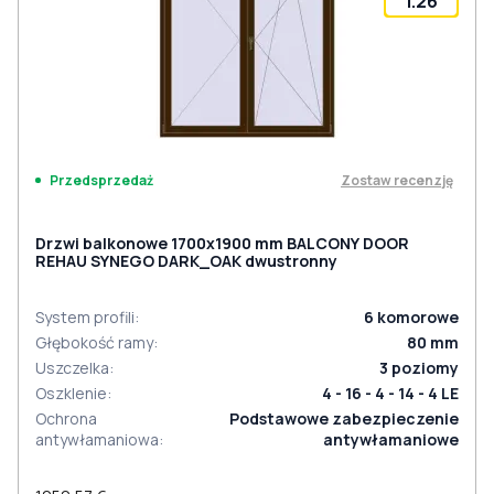
1.26
Zostaw recenzję
Przedsprzedaż
Drzwi balkonowe 1700x1900 mm BALCONY DOOR
REHAU SYNEGO DARK_OAK dwustronny
System profili
:
6
komorowe
Głębokość ramy
:
80
mm
Uszczelka
:
3
poziomy
Oszklenie
:
4 - 16 - 4 - 14 - 4 LE
Ochrona
Podstawowe zabezpieczenie
antywłamaniowa
:
antywłamaniowe