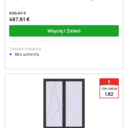
696,87 €
487,81 €
Więcej / Zmień
Zestaw towarów
Bez uchwytu
E
Uw-value
1.82