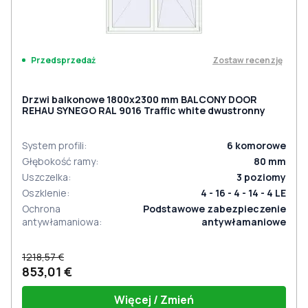
Zostaw recenzję
Przedsprzedaż
Drzwi balkonowe 1800x2300 mm BALCONY DOOR
REHAU SYNEGO RAL 9016 Traffic white dwustronny
System profili
:
6
komorowe
Głębokość ramy
:
80
mm
Uszczelka
:
3
poziomy
Oszklenie
:
4 - 16 - 4 - 14 - 4 LE
Ochrona
Podstawowe zabezpieczenie
antywłamaniowa
:
antywłamaniowe
1218,57 €
853,01 €
Więcej / Zmień