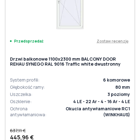
Zostaw recenzję
Przedsprzedaż
Drzwi balkonowe 1100x2300 mm BALCONY DOOR
REHAU SYNEGO RAL 9016 Traffic white dwustronny
System profili
:
6
komorowe
Głębokość ramy
:
80
mm
Uszczelka
:
3
poziomy
Oszklenie
:
4 LE - 22 Ar - 4 - 16 Ar - 4 LE
Ochrona
Okucia antywłamaniowe RC1
antywłamaniowa
:
(WINKHAUS)
637,11 €
445,96 €