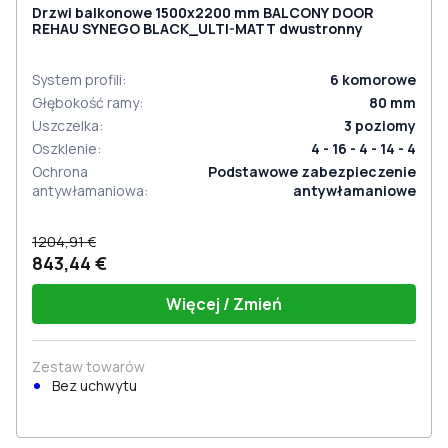
Drzwi balkonowe 1500x2200 mm BALCONY DOOR
REHAU SYNEGO BLACK_ULTI-MATT dwustronny
System profili
:
6
komorowe
Głębokość ramy
:
80
mm
Uszczelka
:
3
poziomy
Oszklenie
:
4 - 16 - 4 - 14 - 4
Ochrona
Podstawowe zabezpieczenie
antywłamaniowa
:
antywłamaniowe
1204,91 €
843,44 €
Więcej / Zmień
Zestaw towarów
Bez uchwytu