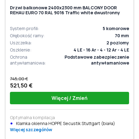
Drzwi balkonowe 2400x2300 mm BALCONY DOOR
REHAU EURO 70 RAL 9016 Traffic white dwustronny
System profili
:
5
komorowe
Głębokość ramy
:
70
mm
Uszczelka
:
2
poziomy
Oszklenie
:
4 LE - 16 Ar - 4 - 12 Ar - 4 LE
Ochrona
Podstawowe zabezpieczenie
antywłamaniowa
:
antywłamaniowe
745,00 €
521,50 €
Więcej / Zmień
Optymalna kompilacja
Klamka okienna HOPPE Secustik Stuttgart (biała)
Więcej szczegółów