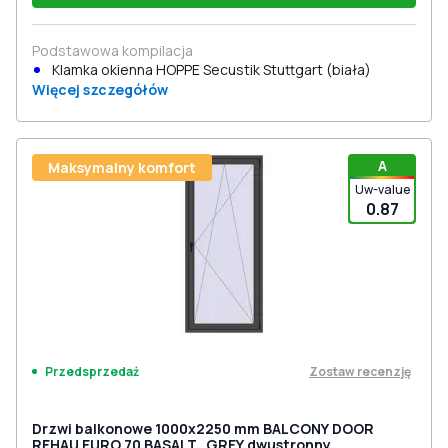
Podstawowa kompilacja
Klamka okienna HOPPE Secustik Stuttgart (biała)
Więcej szczegółów
A
Maksymalny komfort
Uw-value
0.87
Zostaw recenzję
Przedsprzedaż
Drzwi balkonowe 1000x2250 mm BALCONY DOOR
REHAU EURO 70 BASALT_GREY dwustronny