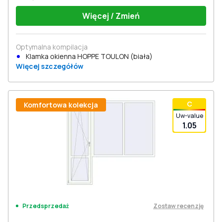
Więcej / Zmień
Optymalna kompilacja
Klamka okienna HOPPE TOULON (biała)
Więcej szczegółów
С
Komfortowa kolekcja
Uw-value
1.05
Zostaw recenzję
Przedsprzedaż