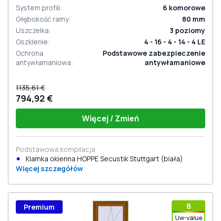
System profili
:
6
komorowe
Głębokość ramy
:
80
mm
Uszczelka
:
3
poziomy
Oszklenie
:
4 - 16 - 4 - 14 - 4 LE
Ochrona
Podstawowe zabezpieczenie
antywłamaniowa
:
antywłamaniowe
1135,61 €
794,92 €
Więcej / Zmień
Podstawowa kompilacja
Klamka okienna HOPPE Secustik Stuttgart (biała)
Więcej szczegółów
В
Premium
Uw-value