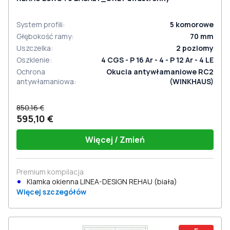
System profili
:
5
komorowe
Głębokość ramy
:
70
mm
Uszczelka
:
2
poziomy
Oszklenie
:
4 CGS - P 16 Ar - 4 - P 12 Ar - 4 LE
Ochrona
Okucia antywłamaniowe RC2
antywłamaniowa
:
(WINKHAUS)
850,16 €
595,10 €
Więcej / Zmień
Premium kompilacja
Klamka okienna LINEA-DESIGN REHAU (biała)
Więcej szczegółów