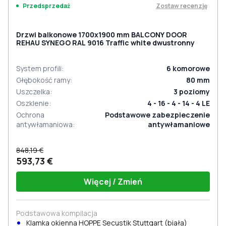
Zostaw recenzję
Przedsprzedaż
Drzwi balkonowe 1700x1900 mm BALCONY DOOR
REHAU SYNEGO RAL 9016 Traffic white dwustronny
System profili
:
6
komorowe
Głębokość ramy
:
80
mm
Uszczelka
:
3
poziomy
Oszklenie
:
4 - 16 - 4 - 14 - 4 LE
Ochrona
Podstawowe zabezpieczenie
antywłamaniowa
:
antywłamaniowe
848,19 €
593,73 €
Więcej / Zmień
Podstawowa kompilacja
Klamka okienna HOPPE Secustik Stuttgart (biała)