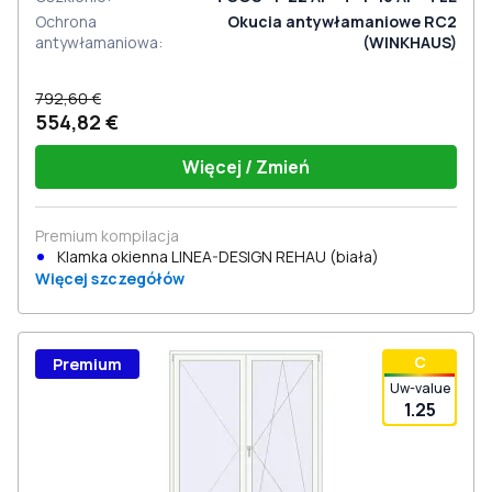
Ochrona
Okucia antywłamaniowe RC2
antywłamaniowa
:
(WINKHAUS)
792,60 €
554,82 €
Więcej / Zmień
Premium kompilacja
Klamka okienna LINEA-DESIGN REHAU (biała)
Więcej szczegółów
С
Premium
Uw-value
1.25