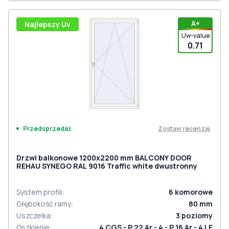
А+
Najlepszy Uv
Uw-value
0.71
Zostaw recenzję
Przedsprzedaż
Drzwi balkonowe 1200x2200 mm BALCONY DOOR
REHAU SYNEGO RAL 9016 Traffic white dwustronny
System profili
:
6
komorowe
Głębokość ramy
:
80
mm
Uszczelka
:
3
poziomy
Oszklenie
:
4 CGS - P 22 Ar - 4 - P 16 Ar - 4 LE