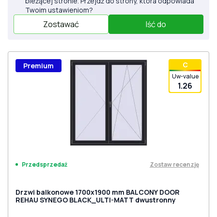
bieżącej stronie. Przejdź do strony, która odpowiada
Twoim ustawieniom?
Zostawać
Iść do
С
Premium
Uw-value
1.26
Zostaw recenzję
Przedsprzedaż
Drzwi balkonowe 1700x1900 mm BALCONY DOOR
REHAU SYNEGO BLACK_ULTI-MATT dwustronny