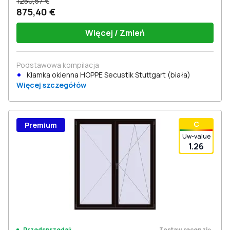
1250,57 €
875,40 €
Więcej / Zmień
Podstawowa kompilacja
Klamka okienna HOPPE Secustik Stuttgart (biała)
Więcej szczegółów
С
Premium
Uw-value
1.26
Zostaw recenzję
Przedsprzedaż