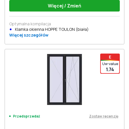
Więcej / Zmień
Optymalna kompilacja
Klamka okienna HOPPE TOULON (biała)
Więcej szczegółów
E
Uw-value
1.74
Zostaw recenzję
Przedsprzedaż