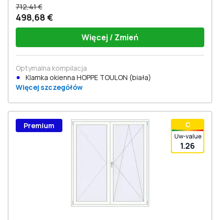
712,41 €
498,68 €
Więcej / Zmień
Optymalna kompilacja
Klamka okienna HOPPE TOULON (biała)
Więcej szczegółów
С
Premium
Uw-value
1.26