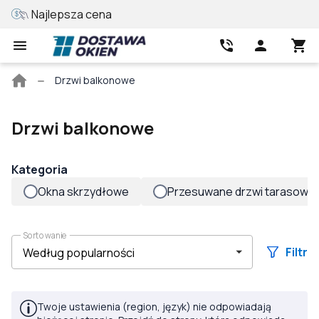
Najlepsza cena
Wycena online
Strona
Drzwi balkonowe
główna
Drzwi balkonowe
Kategoria
Okna skrzydłowe
Przesuwane drzwi tarasowe
Sortowanie
Filtr
Twoje ustawienia (region, język) nie odpowiadają