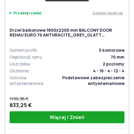
Zostaw recenzję
Przedsprzedaż
Drzwi balkonowe 1800x2200 mm BALCONY DOOR
REHAU EURO 70 ANTHRACITE_GREY_GLATT
dwustronny
System profili
:
5
komorowe
Głębokość ramy
:
70
mm
Uszczelka
:
2
poziomy
Oszklenie
:
4 - 16 - 4 - 12 - 4
Ochrona
Podstawowe zabezpieczenie
antywłamaniowa
:
antywłamaniowe
1190,36 €
833,25 €
Więcej / Zmień