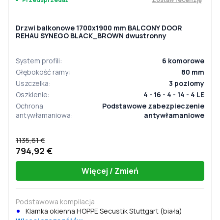
Drzwi balkonowe 1700x1900 mm BALCONY DOOR
REHAU SYNEGO BLACK_BROWN dwustronny
System profili
:
6
komorowe
Głębokość ramy
:
80
mm
Uszczelka
:
3
poziomy
Oszklenie
:
4 - 16 - 4 - 14 - 4 LE
Ochrona
Podstawowe zabezpieczenie
antywłamaniowa
:
antywłamaniowe
1135,61 €
794,92 €
Więcej / Zmień
Podstawowa kompilacja
Klamka okienna HOPPE Secustik Stuttgart (biała)