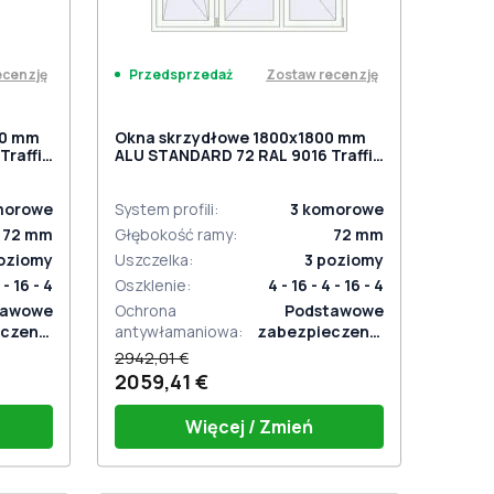
ecenzję
Zostaw recenzję
Przedsprzedaż
00 mm
Okna skrzydłowe 1800x1800 mm
Traffic
ALU STANDARD 72 RAL 9016 Traffic
white dwustronny
morowe
System profili
:
3
komorowe
72
mm
Głębokość ramy
:
72
mm
oziomy
Uszczelka
:
3
poziomy
 - 16 - 4
Oszklenie
:
4 - 16 - 4 - 16 - 4
tawowe
Ochrona
Podstawowe
czenie
antywłamaniowa
:
zabezpieczenie
aniowe
antywłamaniowe
2942,01 €
2059,41 €
Więcej / Zmień