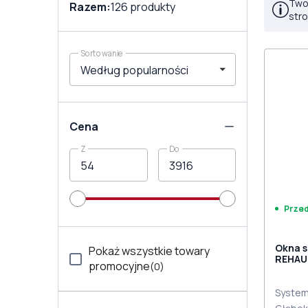
Twoj
Razem
:
126
produkty
str
Sortowanie
Cena
Z
Do
Prze
Okna 
Pokaż wszystkie towary
REHAU
promocyjne
(
0
)
MD RAL
dwust
System 