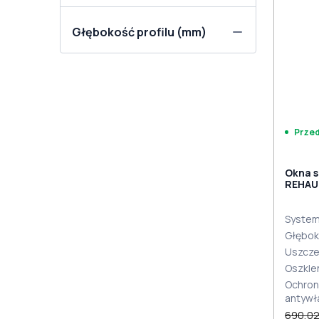
Głębokość profilu (mm)
Prze
Okna 
REHAU
MD
ANTHR
dwust
System 
Głębok
Uszcze
Oszkle
Ochron
antywł
690,02