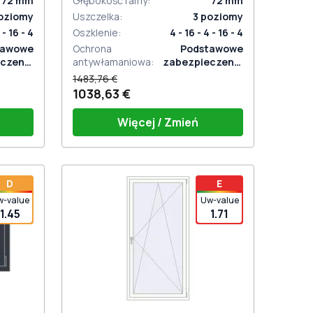
72
mm
Głębokość ramy
:
72
mm
oziomy
Uszczelka
:
3
poziomy
 - 16 - 4
Oszklenie
:
4 - 16 - 4 - 16 - 4
tawowe
Ochrona
Podstawowe
czenie
antywłamaniowa
:
zabezpieczenie
aniowe
antywłamaniowe
1483,76 €
1038,63 €
Więcej / Zmień
Bez uchwytu
D
E
w-value
Uw-value
1.45
1.71