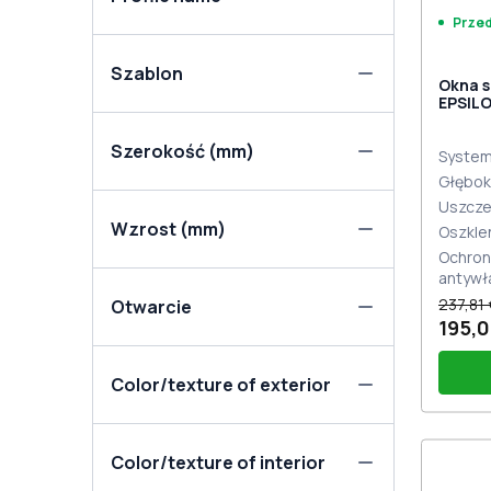
Prze
Szablon
Okna 
EPSIL
zewnę
Szerokość (mm)
System 
Głębok
Uszcze
Wzrost (mm)
Oszkle
Ochron
antywł
237,81 
Otwarcie
195,0
Color/texture of exterior
Color/texture of interior
Klam
Stutt