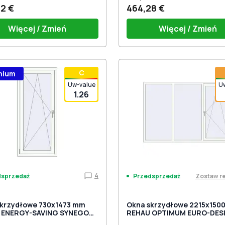
2 €
464,28 €
Więcej / Zmień
Więcej / Zmień
uchwytu
Bez uchwytu
С
mium
Uw-value
U
1.26
4
dsprzedaż
Zostaw r
Przedsprzedaż
skrzydłowe 730x1473 mm
Okna skrzydłowe 2215x150
 ENERGY-SAVING SYNEGO
REHAU OPTIMUM EURO-DES
 9016 Traffic white
RAL 9016 Traffic white dwu