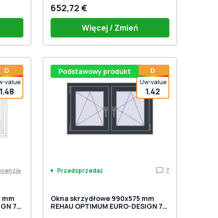
652,72 €
Więcej / Zmień
D
D
Podstawowy produkt
w-value
Uw-value
1.48
1.42
7
ecenzję
Przedsprzedaż
0 mm
Okna skrzydłowe 990x575 mm
IGN 70
REHAU OPTIMUM EURO-DESIGN 70
stronny
ANTHRACITE_GREY_STRUKTURAL