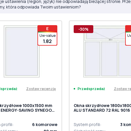
e ustawienia (region, język) nie odpowiadają bieżącej stronie. Prze
ony, która odpowiada Twoim ustawieniom?
E
-30%
Uw-value
U
1.82
Zostaw recenzję
Zostaw r
dsprzedaż
Przedsprzedaż
skrzydłowe 1000x1500 mm
Okna skrzydłowe 1800x180
 ENERGY-SAVING SYNEGO
ALU STANDARD 72 RAL 9016 
 9016 Traffic white
white dwustronny
ronny
profili
:
6
komorowe
System profili
:
3
ko