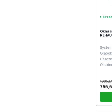
Prze
Okna 
REHAU
WALNU
System 
Głębok
Uszcze
Oszkle
1095,17
766,6