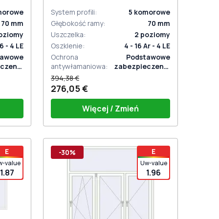
dwustronny
morowe
System profili
:
5
komorowe
70
mm
Głębokość ramy
:
70
mm
oziomy
Uszczelka
:
2
poziomy
16 - 4 LE
Oszklenie
:
4 - 16 Ar - 4 LE
tawowe
Ochrona
Podstawowe
czenie
antywłamaniowa
:
zabezpieczenie
aniowe
antywłamaniowe
394,38 €
276,05 €
Więcej / Zmień
Klamka okienna HOPPE COMFORT
E
E
-30%
(biała)
Uszczelka wrębowa (gumowa)
w-value
Uw-value
biała
1.87
1.96