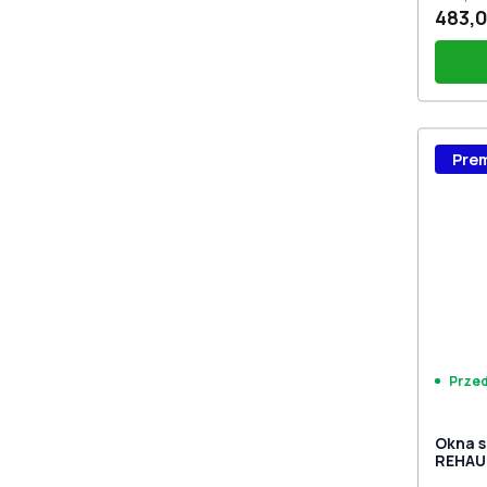
483,0
Bez 
Pre
Prze
Okna 
REHAU
MD RAL