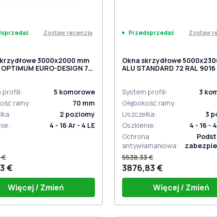
Zostaw recenzję
Zostaw r
dsprzedaż
Przedsprzedaż
skrzydłowe 3000x2000 mm
Okna skrzydłowe 5000x23
 OPTIMUM EURO-DESIGN 70
ALU STANDARD 72 RAL 9016 
T dwustronny
white dwustronny
profili
:
5
komorowe
System profili
:
3
ko
ość ramy
:
70
mm
Głębokość ramy
:
lka
:
2
poziomy
Uszczelka
:
3
p
nie
:
4 - 16 Ar - 4 LE
Oszklenie
:
4 - 16 - 4
Ochrona
Pods
antywłamaniowa
:
zabezpie
antywłam
 €
5538,33 €
3 €
3876,83 €
Więcej / Zmień
Więcej / Zmień