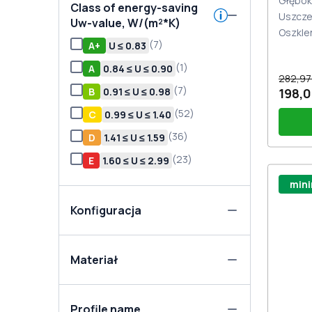
Głębok
Class of energy-saving
Uszcze
Uw-value, W/(m²*K)
Oszkle
(
7
)
А+
U ≤ 0.83
(
1
)
A
0.84 ≤ U ≤ 0.90
282,97
(
7
)
В
0.91 ≤ U ≤ 0.98
198,0
(
52
)
С
0.99 ≤ U ≤ 1.40
(
36
)
D
1.41 ≤ U ≤ 1.59
(
23
)
E
1.60 ≤ U ≤ 2.99
mini
Konfiguracja
Materiał
Profile name