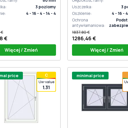
ość ramy
:
80
mm
Głębokość ramy
:
lka
:
3
poziomy
Uszczelka
:
3
p
nie
:
4 - 16 - 4 - 14 - 4
Oszklenie
:
4 - 16 - 4
Ochrona
Pods
antywłamaniowa
:
zabezpie
antywłam
 €
1837,80 €
8 €
1286,46 €
Więcej / Zmień
Więcej / Zmień
Bez uchwytu
С
mal price
minimal price
Uw-value
U
1.31