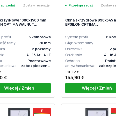
Zostaw recenzję
Zostaw r
dsprzedaż
Przedsprzedaż
skrzydłowe 1000x1500 mm
Okna skrzydłowe 990x545
ON OPTIMA WALNUT
EPSILON OPTIMA
trzny
ANTHRACITE_GREY_STRUK
dwustronny
profili
:
6
komorowe
System profili
:
6
ko
ość ramy
:
70
mm
Głębokość ramy
:
lka
:
2
poziomy
Uszczelka
:
2
p
nie
:
4 - 16 Ar - 4 LE
Oszklenie
:
4 - 16 
a
Podstawowe
Ochrona
Pods
amaniowa
:
zabezpieczenie
antywłamaniowa
:
zabezpie
antywłamaniowe
antywłam
€
190,12 €
0 €
155,90 €
Więcej / Zmień
Więcej / Zmień
ka okienna HOPPE Secustik
Klamka okienna HOPPE Secu
E
gart (biała)
Stuttgart (biała)