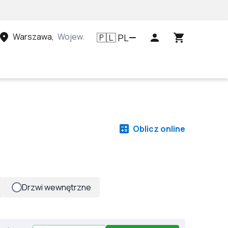
Warszawa
,
Województwo mazowieckie, Polska
PL
🇵🇱
Oblicz online
Drzwi wewnętrzne