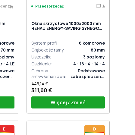
4
ecenzję
Przedsprzedaż
 mm
Okna skrzydłowe 1000x2000 mm
REHAU ENERGY-SAVING SYNEGO
TURAL
MD RAL 9016 Traffic white
dwustronny
morowe
System profili
:
6
komorowe
70
mm
Głębokość ramy
:
80
mm
oziomy
Uszczelka
:
3
poziomy
Ar - 4 LE
Oszklenie
:
4 - 16 - 4 - 14 - 4
tawowe
Ochrona
Podstawowe
czenie
antywłamaniowa
:
zabezpieczenie
aniowe
antywłamaniowe
445,14 €
311,60 €
Więcej / Zmień
stik
Bez uchwytu
E
D