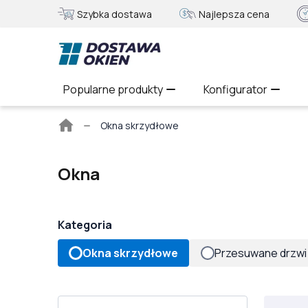
Szybka dostawa
Najlepsza cena
Popularne produkty
Konfigurator
Strona
Okna skrzydłowe
główna
Okna
Kategoria
Okna skrzydłowe
Przesuwane drzwi