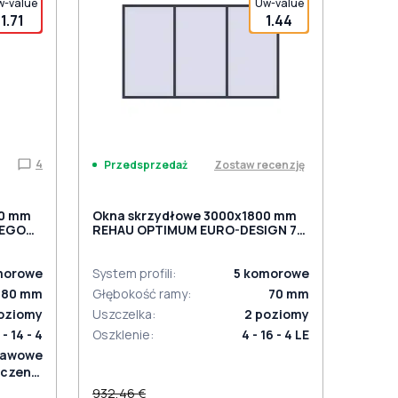
w-value
Uw-value
1.71
1.44
4
Zostaw recenzję
Przedsprzedaż
00 mm
Okna skrzydłowe 3000x1800 mm
NEGO
REHAU OPTIMUM EURO-DESIGN 70
ANTHRACITE_GREY_STRUKTURAL
TURAL
dwustronny
morowe
System profili
:
5
komorowe
80
mm
Głębokość ramy
:
70
mm
oziomy
Uszczelka
:
2
poziomy
 - 14 - 4
Oszklenie
:
4 - 16 - 4 LE
tawowe
czenie
aniowe
932,46 €