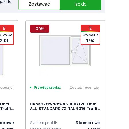
jdź do
Zostawać
Iść do
E
E
-30%
w-value
Uw-value
2.01
1.94
ecenzję
Zostaw recenzję
Przedsprzedaż
0 mm
Okna skrzydłowe 2000x1200 mm
Traffic
ALU STANDARD 72 RAL 9016 Traffic
white dwustronny
morowe
System profili
:
3
komorowe