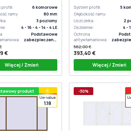
ronny
profili
:
6
komorowe
System profili
:
5
ko
ość ramy
:
80
mm
Głębokość ramy
:
lka
:
3
poziomy
Uszczelka
:
2
p
nie
:
4 - 16 - 4 - 14 - 4 LE
Oszklenie
:
4 - 
a
Podstawowe
Ochrona
Pods
amaniowa
:
zabezpieczenie
antywłamaniowa
:
zabezpie
antywłamaniowe
antywłam
€
562,00 €
9 €
393,40 €
Więcej / Zmień
Więcej / Zmień
ka okienna HOPPE Secustik
Bez uchwytu
С
stawowy produkt
-30%
gart (biała)
zelka wrębowa (gumowa)
Uw-value
U
1.18