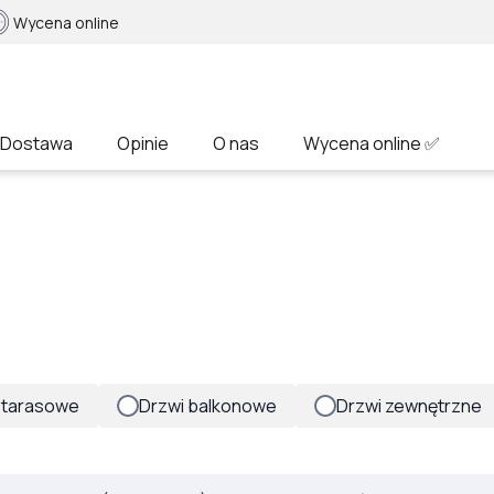
Wycena online
Dostawa
Opinie
O nas
Wycena online ✅
 tarasowe
Drzwi balkonowe
Drzwi zewnętrzne