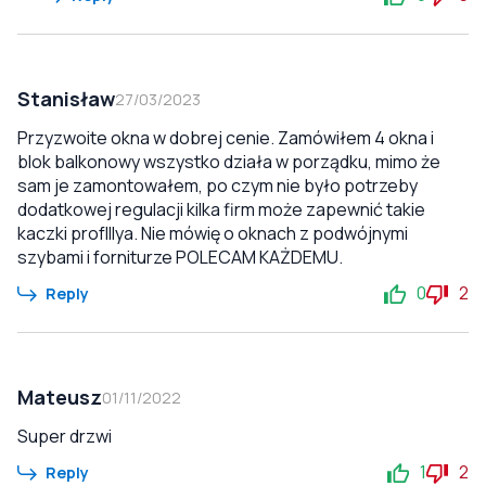
Stanisław
27/03/2023
Przyzwoite okna w dobrej cenie. Zamówiłem 4 okna i
blok balkonowy wszystko działa w porządku, mimo że
sam je zamontowałem, po czym nie było potrzeby
dodatkowej regulacji kilka firm może zapewnić takie
kaczki profIllya. Nie mówię o oknach z podwójnymi
szybami i forniturze POLECAM KAŻDEMU.
0
2
Reply
Mateusz
01/11/2022
Super drzwi
1
2
Reply