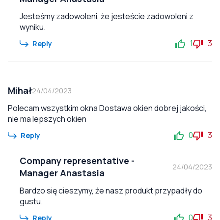
Jesteśmy zadowoleni, że jesteście zadowoleni z
wyniku.
1
3
Reply
Mihał
24/04/2023
Polecam wszystkim okna Dostawa okien dobrej jakości,
nie ma lepszych okien
0
3
Reply
Company representative
-
24/04/2023
Manager Anastasia
Bardzo się cieszymy, że nasz produkt przypadły do
gustu.
0
3
Reply