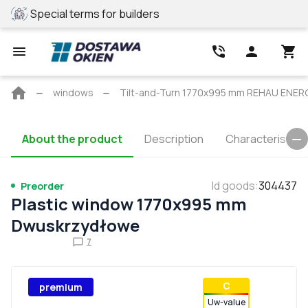
Special terms for builders
REHAU profile
Main
windows
Tilt-and-Turn 1770x995 mm REHAU ENE
page
About the product
Description
Characteristics
Id goods
:
304437
Preorder
Plastic window 1770x995 mm
Dwuskrzydłowe
7
С
premium
Uw-value