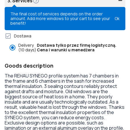
3.
Services
The final cost of services depends on the order
amount. Add more windows to your cart to see your
Ok
benefit!
Dostawa
Delivery
Dostawa tylko przez firmę logistyczną.
(10 days)
Cena i warunki u menedżera
Goods description
The REHAU SYNEGO profile system has 7 chambers in
the frame and 6 chambers in the sash for increased
thermal insulation. 3 sealing contours reliably protect
against drafts and moisture. Old windows are the
biggest source of heat loss in a home. They poorly
insulate and are usually technologically outdated. As a
result, valuable heat is lost through the windows. Thanks
to the excellent thermal insulation properties of the
SYNEGO system, you can reduce energy costs.
Exclusive design options are possible, such as
lamination or an external aluminum overlay on the profile,