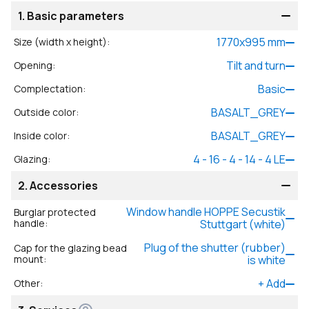
1.
Basic parameters
1770
x
995
mm
Size (width x height)
:
Tilt and turn
Opening
:
Basic
Complectation
:
BASALT_GREY
Outside color
:
BASALT_GREY
Inside color
:
4 - 16 - 4 - 14 - 4 LE
Glazing
:
2.
Accessories
Window handle HOPPE Secustik
Burglar protected
handle
:
Stuttgart (white)
Plug of the shutter (rubber)
Cap for the glazing bead
mount
:
is white
+
Add
Other
: