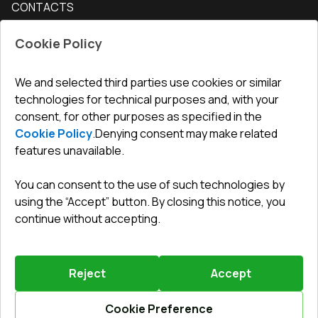
CONTACTS
Conditions for returning goods
How to measure windows
Interior doors
Office
:
ul. Święty Marcin 29/8, 61-806 Poznań
Guarantee
For companies, cooperation
Cookie Policy
Privacy policy
undefined(undefined)
undefined(undefined)
We and selected third parties use cookies or similar
technologies for technical purposes and, with your
info@toptechnik.com.pl
consent, for other purposes as specified in the
Cookie Policy
.
Denying consent may make related
features unavailable.
You can consent to the use of such technologies by
Polityka prywatności
using the “Accept” button. By closing this notice, you
continue without accepting.
REGULAMIN
Warunki i terminy dostawy
Reject
Accept
Powered by
Vitrager.com
.
©
2026
.
All right reserved
.
Report a problem
?
Cookie Preference