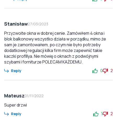
Stanisław
27/03/2023
Przyzwoite okna w dobrej cenie. Zamówiłem 4 okna i
blok balkonowy wszystko działa w porządku, mimo że
sam je zamontowałem, po czym nie było potrzeby
dodatkowej regulacji kilka firm może zapewnić takie
kaczki profIllya. Nie mówię o oknach z podwójnymi
szybami i forniturze POLECAM KAŻDEMU.
0
2
Reply
Mateusz
01/11/2022
Super drzwi
1
2
Reply