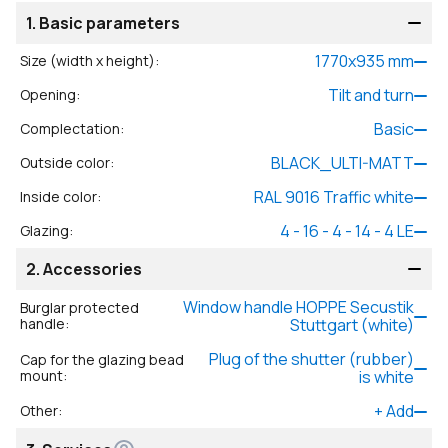
1.
Basic parameters
1770
x
935
mm
Size (width x height)
:
Tilt and turn
Opening
:
Basic
Complectation
:
BLACK_ULTI-MATT
Outside color
:
RAL 9016 Traffic white
Inside color
:
4 - 16 - 4 - 14 - 4 LE
Glazing
:
2.
Accessories
Window handle HOPPE Secustik
Burglar protected
handle
:
Stuttgart (white)
Plug of the shutter (rubber)
Cap for the glazing bead
mount
:
is white
+
Add
Other
: