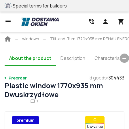
Special terms for builders
REHAU profile
Main
windows
Tilt-and-Turn 1770x935 mm REHAU ENE
page
About the product
Description
Characteristics
Id goods
:
304433
Preorder
Plastic window 1770x935 mm
Dwuskrzydłowe
7
С
premium
Uw-value