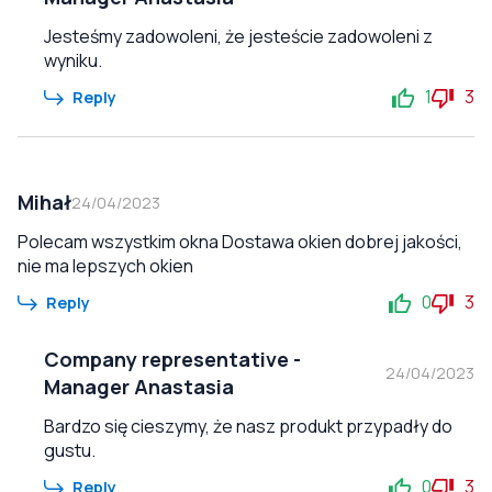
Jesteśmy zadowoleni, że jesteście zadowoleni z
wyniku.
1
3
Reply
Mihał
24/04/2023
Polecam wszystkim okna Dostawa okien dobrej jakości,
nie ma lepszych okien
0
3
Reply
Company representative
-
24/04/2023
Manager Anastasia
Bardzo się cieszymy, że nasz produkt przypadły do
gustu.
0
3
Reply