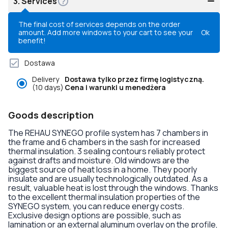
3.
Services
The final cost of services depends on the order
amount. Add more windows to your cart to see your
Ok
benefit!
Dostawa
Delivery
Dostawa tylko przez firmę logistyczną.
(10 days)
Cena i warunki u menedżera
Goods description
The REHAU SYNEGO profile system has 7 chambers in
the frame and 6 chambers in the sash for increased
thermal insulation. 3 sealing contours reliably protect
against drafts and moisture. Old windows are the
biggest source of heat loss in a home. They poorly
insulate and are usually technologically outdated. As a
result, valuable heat is lost through the windows. Thanks
to the excellent thermal insulation properties of the
SYNEGO system, you can reduce energy costs.
Exclusive design options are possible, such as
lamination or an external aluminum overlay on the profile,