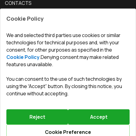
CONTACTS
Conditions for returning goods
How to measure windows
Interior doors
Office
:
ul. Święty Marcin 29/8, 61-806 Poznań
Guarantee
For companies, cooperation
Cookie Policy
Privacy policy
undefined(undefined)
undefined(undefined)
We and selected third parties use cookies or similar
technologies for technical purposes and, with your
info@toptechnik.com.pl
consent, for other purposes as specified in the
Cookie Policy
.
Denying consent may make related
features unavailable.
You can consent to the use of such technologies by
Polityka prywatności
using the “Accept” button. By closing this notice, you
continue without accepting.
REGULAMIN
Warunki i terminy dostawy
Reject
Accept
Powered by
Vitrager.com
.
©
2026
.
All right reserved
.
Report a problem
?
Cookie Preference