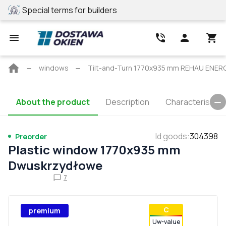
Special terms for builders
REHAU profile
Main
windows
Tilt-and-Turn 1770x935 mm REHAU ENE
page
About the product
Description
Characteristics
Id goods
:
304398
Preorder
Plastic window 1770x935 mm
Dwuskrzydłowe
7
С
premium
Uw-value