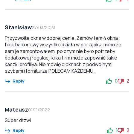
Stanisław
27/03/2023
Przyzwoite okna w dobrej cenie. Zamówiłem 4 okna i
blok balkonowy wszystko działa w porządku, mimo że
sam je zamontowałem, po czym nie było potrzeby
dodatkowej regulacji kilka firm może zapewnić takie
kaczki profIllya. Nie mówię o oknach z podwójnymi
szybami i forniturze POLECAM KAŻDEMU.
0
2
Reply
Mateusz
01/11/2022
Super drzwi
1
2
Reply