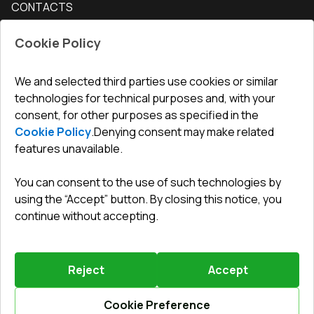
CONTACTS
Conditions for returning goods
How to measure windows
Interior doors
Office
:
ul. Święty Marcin 29/8, 61-806 Poznań
Guarantee
For companies, cooperation
Cookie Policy
Privacy policy
undefined(undefined)
undefined(undefined)
We and selected third parties use cookies or similar
technologies for technical purposes and, with your
info@toptechnik.com.pl
consent, for other purposes as specified in the
Cookie Policy
.
Denying consent may make related
features unavailable.
You can consent to the use of such technologies by
Polityka prywatności
using the “Accept” button. By closing this notice, you
continue without accepting.
REGULAMIN
Warunki i terminy dostawy
Reject
Accept
Powered by
Vitrager.com
.
©
2026
.
All right reserved
.
Report a problem
?
Cookie Preference