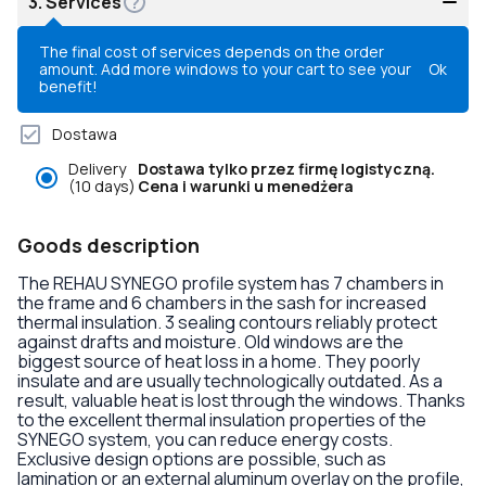
3.
Services
The final cost of services depends on the order
amount. Add more windows to your cart to see your
Ok
benefit!
Dostawa
Delivery
Dostawa tylko przez firmę logistyczną.
(10 days)
Cena i warunki u menedżera
Goods description
The REHAU SYNEGO profile system has 7 chambers in
the frame and 6 chambers in the sash for increased
thermal insulation. 3 sealing contours reliably protect
against drafts and moisture. Old windows are the
biggest source of heat loss in a home. They poorly
insulate and are usually technologically outdated. As a
result, valuable heat is lost through the windows. Thanks
to the excellent thermal insulation properties of the
SYNEGO system, you can reduce energy costs.
Exclusive design options are possible, such as
lamination or an external aluminum overlay on the profile,