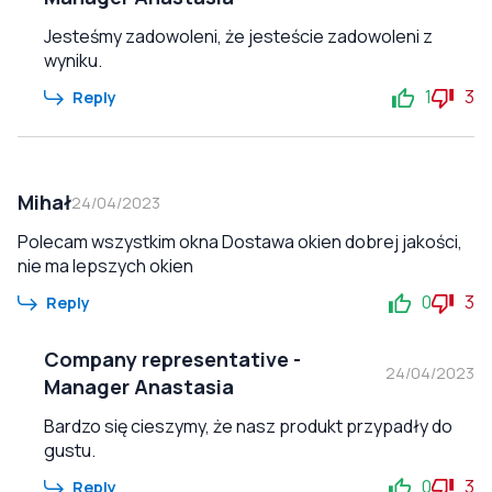
Jesteśmy zadowoleni, że jesteście zadowoleni z
wyniku.
1
3
Reply
Mihał
24/04/2023
Polecam wszystkim okna Dostawa okien dobrej jakości,
nie ma lepszych okien
0
3
Reply
Company representative
-
24/04/2023
Manager Anastasia
Bardzo się cieszymy, że nasz produkt przypadły do
gustu.
0
3
Reply