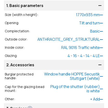
1.
Basic parameters
1770
x
935
mm
Size (width x height)
:
Tilt and turn
Opening
:
Basic
Complectation
:
ANTHRACITE_GREY_STRUKTURAL
Outside color
:
RAL 9016 Traffic white
Inside color
:
4 - 16 - 4 - 14 - 4 LE
Glazing
:
2.
Accessories
Window handle HOPPE Secustik
Burglar protected
handle
:
Stuttgart (white)
Plug of the shutter (rubber)
Cap for the glazing bead
mount
:
is white
+
Add
Other
: