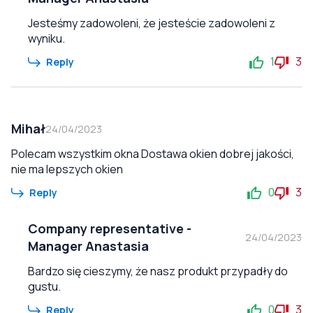
Jesteśmy zadowoleni, że jesteście zadowoleni z
wyniku.
1
3
Reply
Mihał
24/04/2023
Polecam wszystkim okna Dostawa okien dobrej jakości,
nie ma lepszych okien
0
3
Reply
Company representative
-
24/04/2023
Manager Anastasia
Bardzo się cieszymy, że nasz produkt przypadły do
gustu.
0
3
Reply