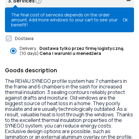
3.
Services
The final cost of services depends on the order
amount. Add more windows to your cart to see your
Ok
benefit!
Dostawa
Delivery
Dostawa tylko przez firmę logistyczną.
(10 days)
Cena i warunki u menedżera
Goods description
The REHAU SYNEGO profile system has 7 chambers in
the frame and 6 chambers in the sash for increased
thermal insulation. 3 sealing contours reliably protect
against drafts and moisture. Old windows are the
biggest source of heat loss in a home. They poorly
insulate and are usually technologically outdated. As a
result, valuable heat is lost through the windows. Thanks
to the excellent thermal insulation properties of the
SYNEGO system, you can reduce energy costs.
Exclusive design options are possible, such as
lamination or an external aluminum overlay on the profile,