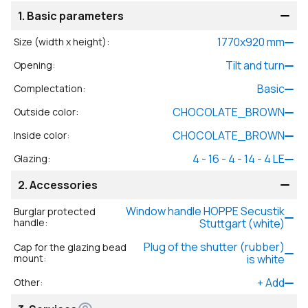
1.
Basic parameters
1770
x
920
mm
Size (width x height)
:
Tilt and turn
Opening
:
Basic
Complectation
:
CHOCOLATE_BROWN
Outside color
:
CHOCOLATE_BROWN
Inside color
:
4 - 16 - 4 - 14 - 4 LE
Glazing
:
2.
Accessories
Window handle HOPPE Secustik
Burglar protected
handle
:
Stuttgart (white)
Plug of the shutter (rubber)
Cap for the glazing bead
mount
:
is white
+
Add
Other
: