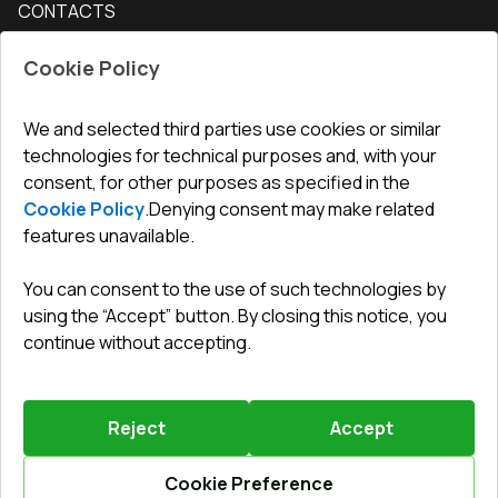
CONTACTS
Conditions for returning goods
How to measure windows
Interior doors
Office
:
ul. Święty Marcin 29/8, 61-806 Poznań
Guarantee
For companies, cooperation
Cookie Policy
Privacy policy
undefined(undefined)
undefined(undefined)
We and selected third parties use cookies or similar
technologies for technical purposes and, with your
info@toptechnik.com.pl
consent, for other purposes as specified in the
Cookie Policy
.
Denying consent may make related
features unavailable.
You can consent to the use of such technologies by
Polityka prywatności
using the “Accept” button. By closing this notice, you
continue without accepting.
REGULAMIN
Warunki i terminy dostawy
Reject
Accept
Powered by
Vitrager.com
.
©
2026
.
All right reserved
.
Report a problem
?
Cookie Preference