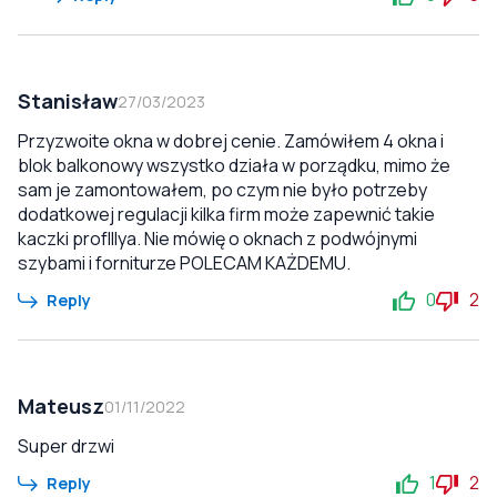
Stanisław
27/03/2023
Przyzwoite okna w dobrej cenie. Zamówiłem 4 okna i
blok balkonowy wszystko działa w porządku, mimo że
sam je zamontowałem, po czym nie było potrzeby
dodatkowej regulacji kilka firm może zapewnić takie
kaczki profIllya. Nie mówię o oknach z podwójnymi
szybami i forniturze POLECAM KAŻDEMU.
0
2
Reply
Mateusz
01/11/2022
Super drzwi
1
2
Reply