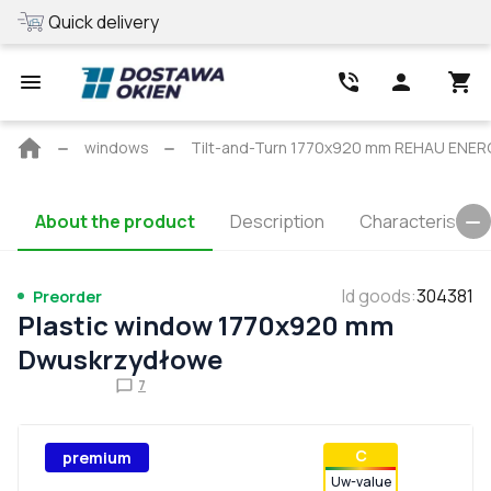
Quick delivery
Special terms 
Main
windows
Tilt-and-Turn 1770x920 mm REHAU EN
page
About the product
Description
Characteristics
Id goods
:
304381
Preorder
Plastic window 1770x920 mm
Dwuskrzydłowe
7
С
premium
Uw-value