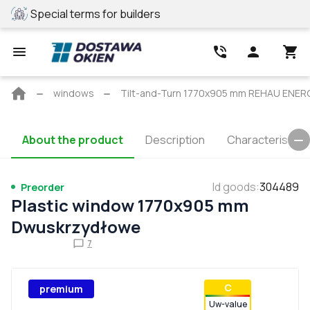
Special terms for builders
REHAU profile
Main
windows
Tilt-and-Turn 1770x905 mm REHAU ENERG
page
About the product
Description
Characteristics
Id goods
:
304489
Preorder
Plastic window 1770x905 mm
Dwuskrzydłowe
7
С
premium
Uw-value