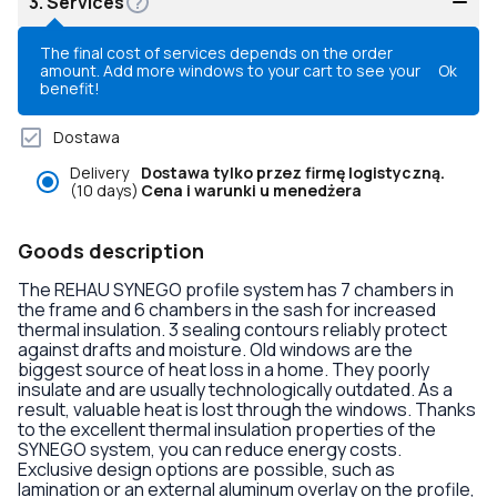
3.
Services
The final cost of services depends on the order
amount. Add more windows to your cart to see your
Ok
benefit!
Dostawa
Delivery
Dostawa tylko przez firmę logistyczną.
(10 days)
Cena i warunki u menedżera
Goods description
The REHAU SYNEGO profile system has 7 chambers in
the frame and 6 chambers in the sash for increased
thermal insulation. 3 sealing contours reliably protect
against drafts and moisture. Old windows are the
biggest source of heat loss in a home. They poorly
insulate and are usually technologically outdated. As a
result, valuable heat is lost through the windows. Thanks
to the excellent thermal insulation properties of the
SYNEGO system, you can reduce energy costs.
Exclusive design options are possible, such as
lamination or an external aluminum overlay on the profile,