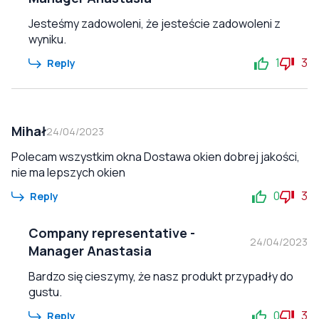
Jesteśmy zadowoleni, że jesteście zadowoleni z
wyniku.
1
3
Reply
Mihał
24/04/2023
Polecam wszystkim okna Dostawa okien dobrej jakości,
nie ma lepszych okien
0
3
Reply
Company representative
-
24/04/2023
Manager Anastasia
Bardzo się cieszymy, że nasz produkt przypadły do
gustu.
0
3
Reply