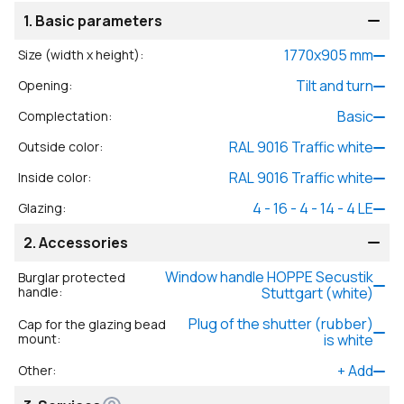
1.
Basic parameters
1770
x
905
mm
Size (width x height)
:
Tilt and turn
Opening
:
Basic
Complectation
:
RAL 9016 Traffic white
Outside color
:
RAL 9016 Traffic white
Inside color
:
4 - 16 - 4 - 14 - 4 LE
Glazing
:
2.
Accessories
Window handle HOPPE Secustik
Burglar protected
handle
:
Stuttgart (white)
Plug of the shutter (rubber)
Cap for the glazing bead
mount
:
is white
+
Add
Other
: