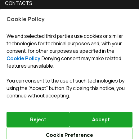
CONTACTS
Conditions for returning goods
How to measure windows
Interior doors
Office
:
ul. Święty Marcin 29/8, 61-806 Poznań
Guarantee
For companies, cooperation
Cookie Policy
Privacy policy
undefined(undefined)
undefined(undefined)
We and selected third parties use cookies or similar
technologies for technical purposes and, with your
info@toptechnik.com.pl
consent, for other purposes as specified in the
Cookie Policy
.
Denying consent may make related
features unavailable.
You can consent to the use of such technologies by
Polityka prywatności
using the “Accept” button. By closing this notice, you
continue without accepting.
REGULAMIN
Warunki i terminy dostawy
Reject
Accept
Powered by
Vitrager.com
.
©
2026
.
All right reserved
.
Report a problem
?
Cookie Preference