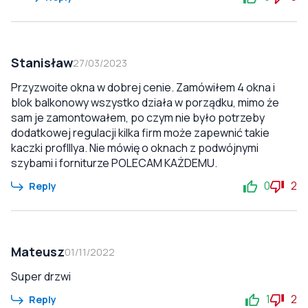
Stanisław
27/03/2023
Przyzwoite okna w dobrej cenie. Zamówiłem 4 okna i
blok balkonowy wszystko działa w porządku, mimo że
sam je zamontowałem, po czym nie było potrzeby
dodatkowej regulacji kilka firm może zapewnić takie
kaczki profIllya. Nie mówię o oknach z podwójnymi
szybami i forniturze POLECAM KAŻDEMU.
0
2
Reply
Mateusz
01/11/2022
Super drzwi
1
2
Reply