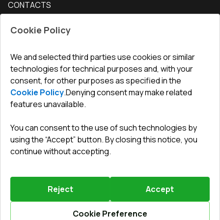
CONTACTS
Conditions for returning goods
How to measure windows
Interior doors
Office
:
ul. Święty Marcin 29/8, 61-806 Poznań
Guarantee
For companies, cooperation
Cookie Policy
Privacy policy
undefined(undefined)
undefined(undefined)
We and selected third parties use cookies or similar
technologies for technical purposes and, with your
info@toptechnik.com.pl
consent, for other purposes as specified in the
Cookie Policy
.
Denying consent may make related
features unavailable.
You can consent to the use of such technologies by
Polityka prywatności
using the “Accept” button. By closing this notice, you
continue without accepting.
REGULAMIN
Warunki i terminy dostawy
Reject
Accept
Powered by
Vitrager.com
.
©
2026
.
All right reserved
.
Report a problem
?
Cookie Preference