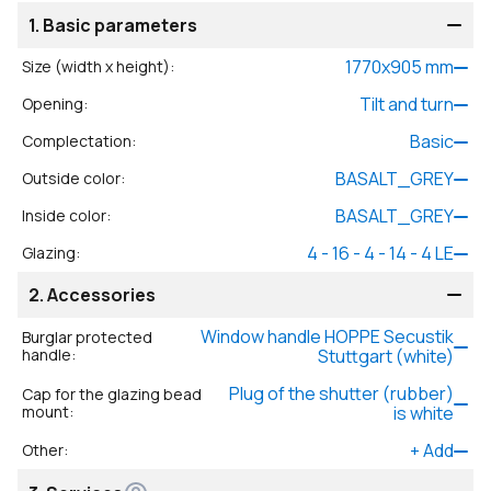
1.
Basic parameters
1770
x
905
mm
Size (width x height)
:
Tilt and turn
Opening
:
Basic
Complectation
:
BASALT_GREY
Outside color
:
BASALT_GREY
Inside color
:
4 - 16 - 4 - 14 - 4 LE
Glazing
:
2.
Accessories
Window handle HOPPE Secustik
Burglar protected
handle
:
Stuttgart (white)
Plug of the shutter (rubber)
Cap for the glazing bead
mount
:
is white
+
Add
Other
: