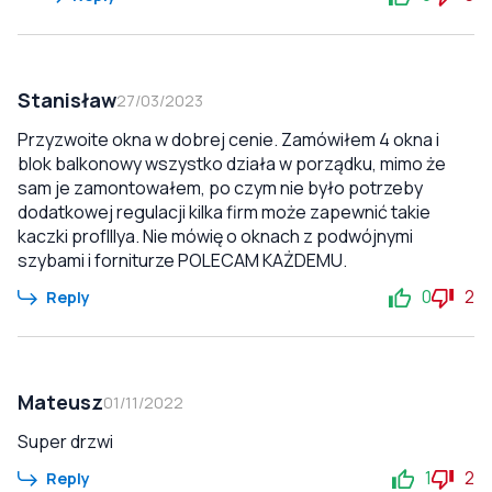
Stanisław
27/03/2023
Przyzwoite okna w dobrej cenie. Zamówiłem 4 okna i
blok balkonowy wszystko działa w porządku, mimo że
sam je zamontowałem, po czym nie było potrzeby
dodatkowej regulacji kilka firm może zapewnić takie
kaczki profIllya. Nie mówię o oknach z podwójnymi
szybami i forniturze POLECAM KAŻDEMU.
0
2
Reply
Mateusz
01/11/2022
Super drzwi
1
2
Reply