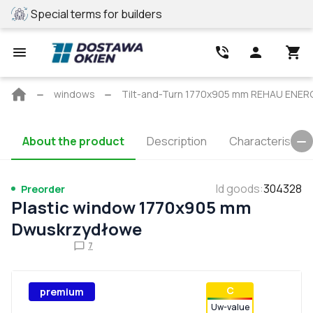
Special terms for builders
REHAU profile
Main
windows
Tilt-and-Turn 1770x905 mm REHAU ENE
page
About the product
Description
Characteristics
Id goods
:
304328
Preorder
Plastic window 1770x905 mm
Dwuskrzydłowe
7
С
premium
Uw-value