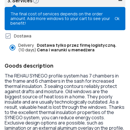
3.
Services
The final cost of services depends on the order
amount. Add more windows to your cart to see your
Ok
benefit!
Dostawa
Delivery
Dostawa tylko przez firmę logistyczną.
(10 days)
Cena i warunki u menedżera
Goods description
The REHAU SYNEGO profile system has 7 chambers in
the frame and 6 chambers in the sash for increased
thermal insulation. 3 sealing contours reliably protect
against drafts and moisture. Old windows are the
biggest source of heat loss in a home. They poorly
insulate and are usually technologically outdated. As a
result, valuable heat is lost through the windows. Thanks
to the excellent thermal insulation properties of the
SYNEGO system, you can reduce energy costs.
Exclusive design options are possible, such as
lamination or an external aluminum overlay on the profile,