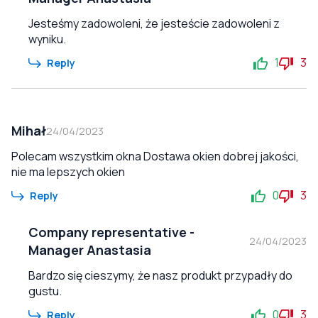
Jesteśmy zadowoleni, że jesteście zadowoleni z
wyniku.
1
3
Reply
Mihał
24/04/2023
Polecam wszystkim okna Dostawa okien dobrej jakości,
nie ma lepszych okien
0
3
Reply
Company representative
-
24/04/2023
Manager Anastasia
Bardzo się cieszymy, że nasz produkt przypadły do
gustu.
0
3
Reply