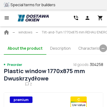
Special terms for builders
REHAU profile
Main
windows
Tilt-and-Turn 1770x875 mm REHAU ENE
page
About the product
Description
Characteristics
Id goods
:
304258
Preorder
Plastic window 1770x875 mm
Dwuskrzydłowe
7
С
premium
Uw-value