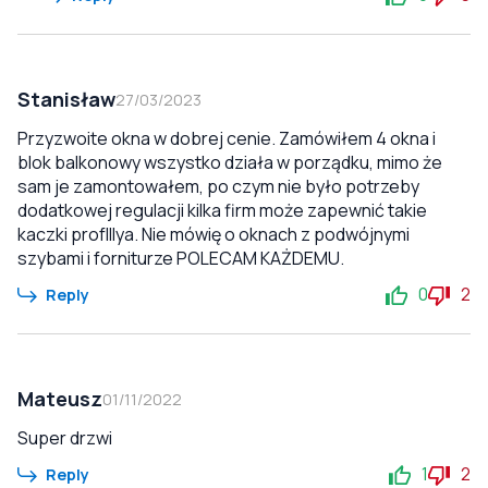
Stanisław
27/03/2023
Przyzwoite okna w dobrej cenie. Zamówiłem 4 okna i
blok balkonowy wszystko działa w porządku, mimo że
sam je zamontowałem, po czym nie było potrzeby
dodatkowej regulacji kilka firm może zapewnić takie
kaczki profIllya. Nie mówię o oknach z podwójnymi
szybami i forniturze POLECAM KAŻDEMU.
0
2
Reply
Mateusz
01/11/2022
Super drzwi
1
2
Reply