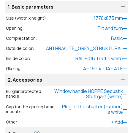
1.
Basic parameters
1770
x
875
mm
Size (width x height)
:
Tilt and turn
Opening
:
Basic
Complectation
:
ANTHRACITE_GREY_STRUKTURAL
Outside color
:
RAL 9016 Traffic white
Inside color
:
4 - 16 - 4 - 14 - 4 LE
Glazing
:
2.
Accessories
Window handle HOPPE Secustik
Burglar protected
handle
:
Stuttgart (white)
Plug of the shutter (rubber)
Cap for the glazing bead
mount
:
is white
+
Add
Other
: