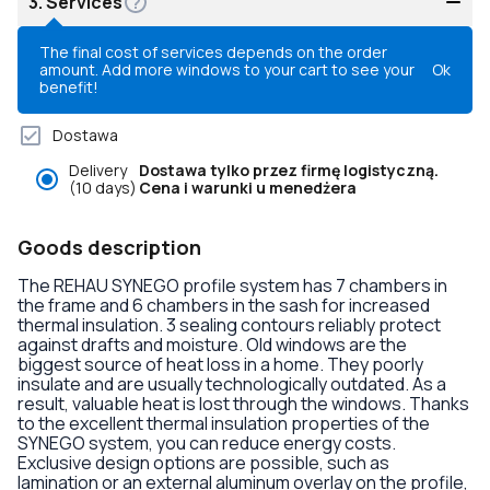
3.
Services
The final cost of services depends on the order
amount. Add more windows to your cart to see your
Ok
benefit!
Dostawa
Delivery
Dostawa tylko przez firmę logistyczną.
(10 days)
Cena i warunki u menedżera
Goods description
The REHAU SYNEGO profile system has 7 chambers in
the frame and 6 chambers in the sash for increased
thermal insulation. 3 sealing contours reliably protect
against drafts and moisture. Old windows are the
biggest source of heat loss in a home. They poorly
insulate and are usually technologically outdated. As a
result, valuable heat is lost through the windows. Thanks
to the excellent thermal insulation properties of the
SYNEGO system, you can reduce energy costs.
Exclusive design options are possible, such as
lamination or an external aluminum overlay on the profile,