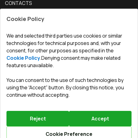
CONTACTS
Conditions for returning goods
How to measure windows
Interior doors
Office
:
ul. Święty Marcin 29/8, 61-806 Poznań
Guarantee
For companies, cooperation
Cookie Policy
Privacy policy
undefined(undefined)
undefined(undefined)
We and selected third parties use cookies or similar
technologies for technical purposes and, with your
info@toptechnik.com.pl
consent, for other purposes as specified in the
Cookie Policy
.
Denying consent may make related
features unavailable.
You can consent to the use of such technologies by
Polityka prywatności
using the “Accept” button. By closing this notice, you
continue without accepting.
REGULAMIN
Warunki i terminy dostawy
Reject
Accept
Powered by
Vitrager.com
.
©
2026
.
All right reserved
.
Report a problem
?
Cookie Preference