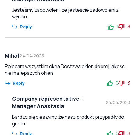
Jesteśmy zadowoleni, że jesteście zadowoleni z
wyniku.
1
3
Reply
Mihał
24/04/2023
Polecam wszystkim okna Dostawa okien dobrej jakości,
nie ma lepszych okien
0
3
Reply
Company representative
-
24/04/2023
Manager Anastasia
Bardzo się cieszymy, że nasz produkt przypadły do
gustu.
0
3
Reply