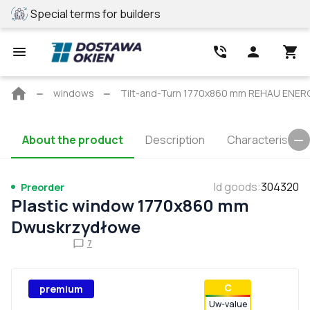
Special terms for builders
REHAU profile
Main
windows
Tilt-and-Turn 1770x860 mm REHAU ENE
page
About the product
Description
Characteristics
Id goods
:
304320
Preorder
Plastic window 1770x860 mm
Dwuskrzydłowe
7
С
premium
Uw-value