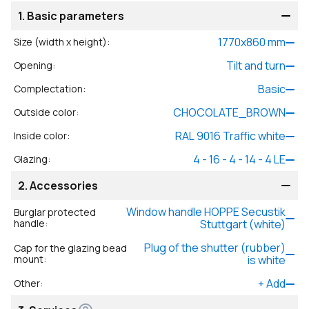
1.
Basic parameters
1770
x
860
mm
Size (width x height)
:
Tilt and turn
Opening
:
Basic
Complectation
:
CHOCOLATE_BROWN
Outside color
:
RAL 9016 Traffic white
Inside color
:
4 - 16 - 4 - 14 - 4 LE
Glazing
:
2.
Accessories
Window handle HOPPE Secustik
Burglar protected
handle
:
Stuttgart (white)
Plug of the shutter (rubber)
Cap for the glazing bead
mount
:
is white
+
Add
Other
: