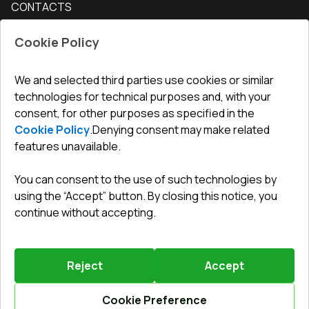
CONTACTS
Conditions for returning goods
How to measure windows
Interior doors
Office
:
ul. Święty Marcin 29/8, 61-806 Poznań
Guarantee
For companies, cooperation
Cookie Policy
Privacy policy
undefined(undefined)
undefined(undefined)
We and selected third parties use cookies or similar
technologies for technical purposes and, with your
info@toptechnik.com.pl
consent, for other purposes as specified in the
Cookie Policy
.
Denying consent may make related
features unavailable.
You can consent to the use of such technologies by
Polityka prywatności
using the “Accept” button. By closing this notice, you
continue without accepting.
REGULAMIN
Warunki i terminy dostawy
Reject
Accept
Powered by
Vitrager.com
.
©
2026
.
All right reserved
.
Report a problem
?
Cookie Preference