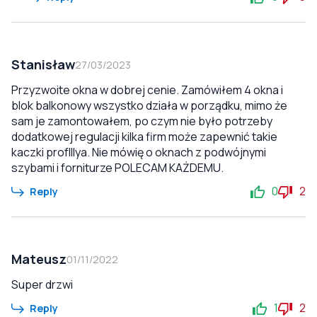
Stanisław
27/03/2023
Przyzwoite okna w dobrej cenie. Zamówiłem 4 okna i
blok balkonowy wszystko działa w porządku, mimo że
sam je zamontowałem, po czym nie było potrzeby
dodatkowej regulacji kilka firm może zapewnić takie
kaczki profIllya. Nie mówię o oknach z podwójnymi
szybami i forniturze POLECAM KAŻDEMU.
0
2
Reply
Mateusz
01/11/2022
Super drzwi
1
2
Reply