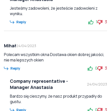
Jesteśmy zadowoleni, że jesteście zadowoleni z
wyniku.
1
3
Reply
Mihał
24/04/2023
Polecam wszystkim okna Dostawa okien dobrej jakości,
nie ma lepszych okien
0
3
Reply
Company representative
-
24/04/2023
Manager Anastasia
Bardzo się cieszymy, że nasz produkt przypadły do
gustu.
0
3
Reply