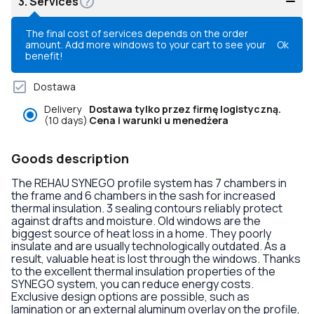
3.
Services
The final cost of services depends on the order
amount. Add more windows to your cart to see your
Ok
benefit!
Dostawa
Delivery
Dostawa tylko przez firmę logistyczną.
(10 days)
Cena i warunki u menedżera
Goods description
The REHAU SYNEGO profile system has 7 chambers in
the frame and 6 chambers in the sash for increased
thermal insulation. 3 sealing contours reliably protect
against drafts and moisture. Old windows are the
biggest source of heat loss in a home. They poorly
insulate and are usually technologically outdated. As a
result, valuable heat is lost through the windows. Thanks
to the excellent thermal insulation properties of the
SYNEGO system, you can reduce energy costs.
Exclusive design options are possible, such as
lamination or an external aluminum overlay on the profile,