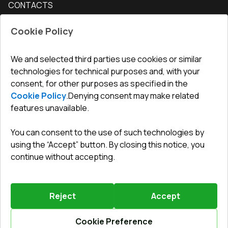
CONTACTS
Conditions for returning goods
How to measure windows
Interior doors
Office
:
ul. Święty Marcin 29/8, 61-806 Poznań
Guarantee
For companies, cooperation
Cookie Policy
Privacy policy
undefined(undefined)
undefined(undefined)
We and selected third parties use cookies or similar
technologies for technical purposes and, with your
info@toptechnik.com.pl
consent, for other purposes as specified in the
Cookie Policy
.
Denying consent may make related
features unavailable.
You can consent to the use of such technologies by
Polityka prywatności
using the “Accept” button. By closing this notice, you
continue without accepting.
REGULAMIN
Warunki i terminy dostawy
Reject
Accept
Powered by
Vitrager.com
.
©
2026
.
All right reserved
.
Report a problem
?
Cookie Preference