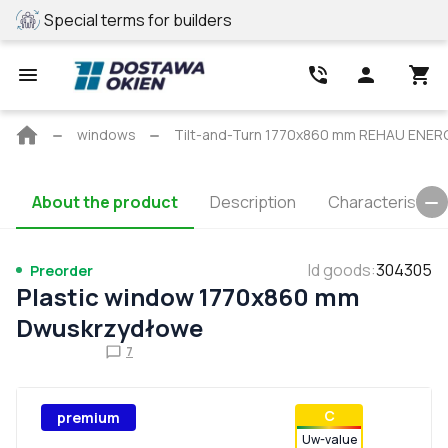
Special terms for builders
REHAU profile
Main
windows
Tilt-and-Turn 1770x860 mm REHAU ENER
page
About the product
Description
Characteristics
Id goods
:
304305
Preorder
Plastic window 1770x860 mm
Dwuskrzydłowe
7
С
premium
Uw-value