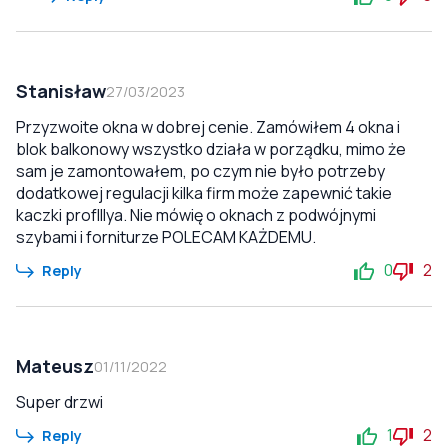
Stanisław
27/03/2023
Przyzwoite okna w dobrej cenie. Zamówiłem 4 okna i
blok balkonowy wszystko działa w porządku, mimo że
sam je zamontowałem, po czym nie było potrzeby
dodatkowej regulacji kilka firm może zapewnić takie
kaczki profIllya. Nie mówię o oknach z podwójnymi
szybami i forniturze POLECAM KAŻDEMU.
0
2
Reply
Mateusz
01/11/2022
Super drzwi
1
2
Reply