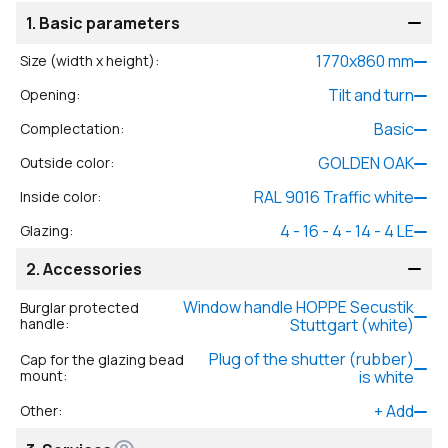
1.
Basic parameters
1770
x
860
mm
Size (width x height)
:
Tilt and turn
Opening
:
Basic
Complectation
:
GOLDEN OAK
Outside color
:
RAL 9016 Traffic white
Inside color
:
4 - 16 - 4 - 14 - 4 LE
Glazing
:
2.
Accessories
Window handle HOPPE Secustik
Burglar protected
handle
:
Stuttgart (white)
Plug of the shutter (rubber)
Cap for the glazing bead
mount
:
is white
+
Add
Other
: