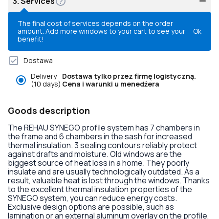
3.
Services
The final cost of services depends on the order
amount. Add more windows to your cart to see your
Ok
benefit!
Dostawa
Delivery
Dostawa tylko przez firmę logistyczną.
(10 days)
Cena i warunki u menedżera
Goods description
The REHAU SYNEGO profile system has 7 chambers in
the frame and 6 chambers in the sash for increased
thermal insulation. 3 sealing contours reliably protect
against drafts and moisture. Old windows are the
biggest source of heat loss in a home. They poorly
insulate and are usually technologically outdated. As a
result, valuable heat is lost through the windows. Thanks
to the excellent thermal insulation properties of the
SYNEGO system, you can reduce energy costs.
Exclusive design options are possible, such as
lamination or an external aluminum overlay on the profile,