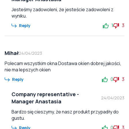
Jesteśmy zadowoleni, że jesteście zadowoleni z
wyniku.
1
3
Reply
Mihał
24/04/2023
Polecam wszystkim okna Dostawa okien dobrej jakości,
nie ma lepszych okien
0
3
Reply
Company representative
-
24/04/2023
Manager Anastasia
Bardzo się cieszymy, że nasz produkt przypadły do
gustu.
0
3
Reply