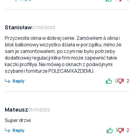
Stanisław
27/03/2023
Przyzwoite okna w dobrej cenie. Zamówiłem 4 okna i
blok balkonowy wszystko działa w porządku, mimo że
sam je zamontowałem, po czym nie było potrzeby
dodatkowej regulacji kilka firm może zapewnić takie
kaczki profIllya. Nie mówię o oknach z podwójnymi
szybami i forniturze POLECAM KAŻDEMU.
0
2
Reply
Mateusz
01/11/2022
Super drzwi
1
2
Reply