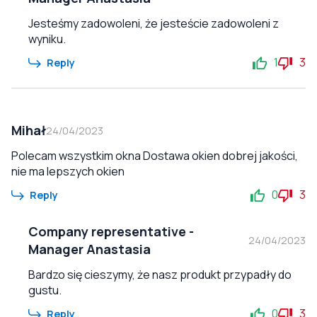
Jesteśmy zadowoleni, że jesteście zadowoleni z
wyniku.
1
3
Reply
Mihał
24/04/2023
Polecam wszystkim okna Dostawa okien dobrej jakości,
nie ma lepszych okien
0
3
Reply
Company representative
-
24/04/2023
Manager Anastasia
Bardzo się cieszymy, że nasz produkt przypadły do
gustu.
0
3
Reply