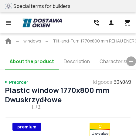
Special terms for builders
REHAU profile
Main
windows
Tilt-and-Turn 1770x800 mm REHAU EN
page
About the product
Description
Characteristics
Id goods
:
304049
Preorder
Plastic window 1770x800 mm
Dwuskrzydłowe
7
С
premium
Uw-value