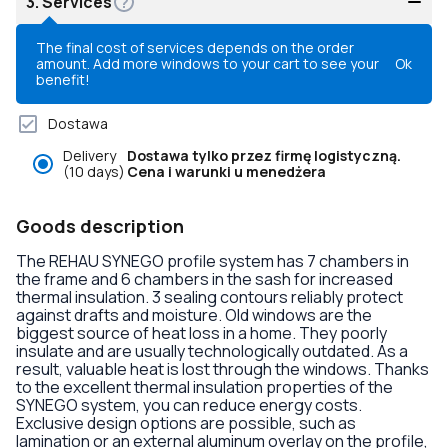
3.
Services
The final cost of services depends on the order
amount. Add more windows to your cart to see your
Ok
benefit!
Dostawa
Delivery
Dostawa tylko przez firmę logistyczną.
(10 days)
Cena i warunki u menedżera
Goods description
The REHAU SYNEGO profile system has 7 chambers in
the frame and 6 chambers in the sash for increased
thermal insulation. 3 sealing contours reliably protect
against drafts and moisture. Old windows are the
biggest source of heat loss in a home. They poorly
insulate and are usually technologically outdated. As a
result, valuable heat is lost through the windows. Thanks
to the excellent thermal insulation properties of the
SYNEGO system, you can reduce energy costs.
Exclusive design options are possible, such as
lamination or an external aluminum overlay on the profile,