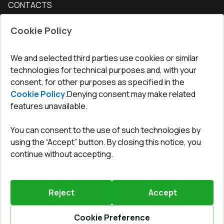
CONTACTS
Conditions for returning goods
How to measure windows
Interior doors
Office
:
ul. Święty Marcin 29/8, 61-806 Poznań
Guarantee
For companies, cooperation
Cookie Policy
Privacy policy
undefined(undefined)
undefined(undefined)
We and selected third parties use cookies or similar
technologies for technical purposes and, with your
info@toptechnik.com.pl
consent, for other purposes as specified in the
Cookie Policy
.
Denying consent may make related
features unavailable.
You can consent to the use of such technologies by
Polityka prywatności
using the “Accept” button. By closing this notice, you
continue without accepting.
REGULAMIN
Warunki i terminy dostawy
Reject
Accept
Powered by
Vitrager.com
.
©
2026
.
All right reserved
.
Report a problem
?
Cookie Preference