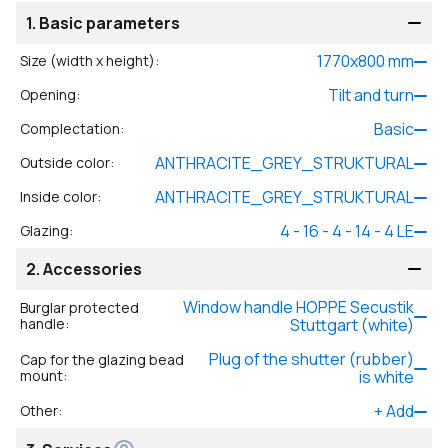
1.
Basic parameters
1770
x
800
mm
Size (width x height)
:
Tilt and turn
Opening
:
Basic
Complectation
:
ANTHRACITE_GREY_STRUKTURAL
Outside color
:
ANTHRACITE_GREY_STRUKTURAL
Inside color
:
4 - 16 - 4 - 14 - 4 LE
Glazing
:
2.
Accessories
Window handle HOPPE Secustik
Burglar protected
handle
:
Stuttgart (white)
Plug of the shutter (rubber)
Cap for the glazing bead
mount
:
is white
+
Add
Other
: