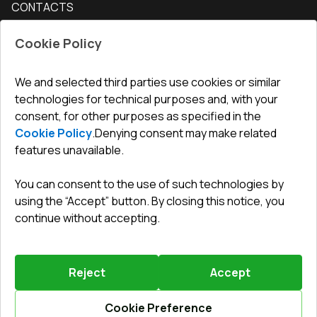
CONTACTS
Conditions for returning goods
How to measure windows
Interior doors
Office
:
ul. Święty Marcin 29/8, 61-806 Poznań
Guarantee
For companies, cooperation
Cookie Policy
Privacy policy
undefined(undefined)
undefined(undefined)
We and selected third parties use cookies or similar
technologies for technical purposes and, with your
info@toptechnik.com.pl
consent, for other purposes as specified in the
Cookie Policy
.
Denying consent may make related
features unavailable.
You can consent to the use of such technologies by
Polityka prywatności
using the “Accept” button. By closing this notice, you
continue without accepting.
REGULAMIN
Warunki i terminy dostawy
Reject
Accept
Powered by
Vitrager.com
.
©
2026
.
All right reserved
.
Report a problem
?
Cookie Preference