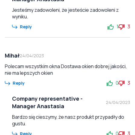
Jesteśmy zadowoleni, że jesteście zadowoleni z
wyniku.
1
3
Reply
Mihał
24/04/2023
Polecam wszystkim okna Dostawa okien dobrej jakości,
nie ma lepszych okien
0
3
Reply
Company representative
-
24/04/2023
Manager Anastasia
Bardzo się cieszymy, że nasz produkt przypadły do
gustu.
0
3
Reply