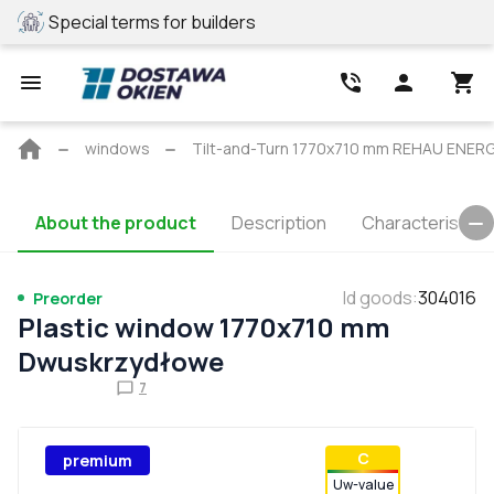
Special terms for builders
REHAU profile
Main
windows
Tilt-and-Turn 1770x710 mm REHAU ENE
page
About the product
Description
Characteristics
Id goods
:
304016
Preorder
Plastic window 1770x710 mm
Dwuskrzydłowe
7
С
premium
Uw-value