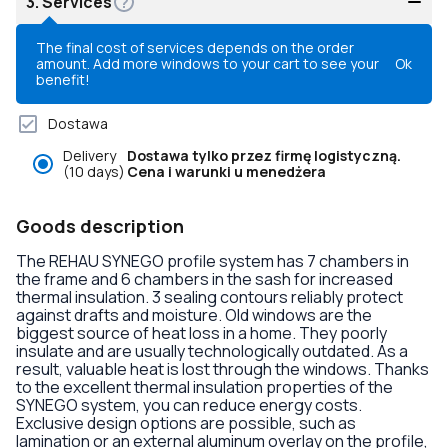
3.
Services
The final cost of services depends on the order
amount. Add more windows to your cart to see your
Ok
benefit!
Dostawa
Delivery
Dostawa tylko przez firmę logistyczną.
(10 days)
Cena i warunki u menedżera
Goods description
The REHAU SYNEGO profile system has 7 chambers in
the frame and 6 chambers in the sash for increased
thermal insulation. 3 sealing contours reliably protect
against drafts and moisture. Old windows are the
biggest source of heat loss in a home. They poorly
insulate and are usually technologically outdated. As a
result, valuable heat is lost through the windows. Thanks
to the excellent thermal insulation properties of the
SYNEGO system, you can reduce energy costs.
Exclusive design options are possible, such as
lamination or an external aluminum overlay on the profile,