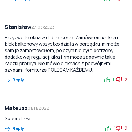
Stanisław
27/03/2023
Przyzwoite okna w dobrej cenie. Zamówiłem 4 okna i
blok balkonowy wszystko działa w porządku, mimo że
sam je zamontowałem, po czym nie było potrzeby
dodatkowej regulacji kilka firm może zapewnić takie
kaczki profIllya. Nie mówię o oknach z podwójnymi
szybami i forniturze POLECAM KAŻDEMU.
0
2
Reply
Mateusz
01/11/2022
Super drzwi
1
2
Reply