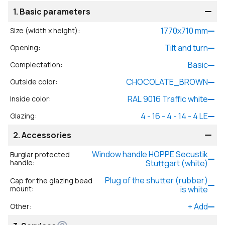
1.
Basic parameters
1770
x
710
mm
Size (width x height)
:
Tilt and turn
Opening
:
Basic
Complectation
:
CHOCOLATE_BROWN
Outside color
:
RAL 9016 Traffic white
Inside color
:
4 - 16 - 4 - 14 - 4 LE
Glazing
:
2.
Accessories
Window handle HOPPE Secustik
Burglar protected
handle
:
Stuttgart (white)
Plug of the shutter (rubber)
Cap for the glazing bead
mount
:
is white
+
Add
Other
: