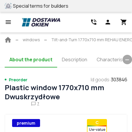
Special terms for builders
REHAU profile
Main
windows
Tilt-and-Turn 1770x710 mm REHAU ENE
page
About the product
Description
Characteristics
Id goods
:
303846
Preorder
Plastic window 1770x710 mm
Dwuskrzydłowe
7
С
premium
Uw-value