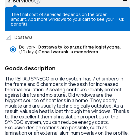
3.
Services
The final cost of services depends on the order
amount. Add more windows to your cart to see your
Ok
benefit!
Dostawa
Delivery
Dostawa tylko przez firmę logistyczną.
(10 days)
Cena i warunki u menedżera
Goods description
The REHAU SYNEGO profile system has 7 chambers in
the frame and 6 chambers in the sash for increased
thermal insulation. 3 sealing contours reliably protect
against drafts and moisture. Old windows are the
biggest source of heat loss in a home. They poorly
insulate and are usually technologically outdated. As a
result, valuable heat is lost through the windows. Thanks
to the excellent thermal insulation properties of the
SYNEGO system, you can reduce energy costs.
Exclusive design options are possible, such as
lamination or an external aluminum overlay on the profile,