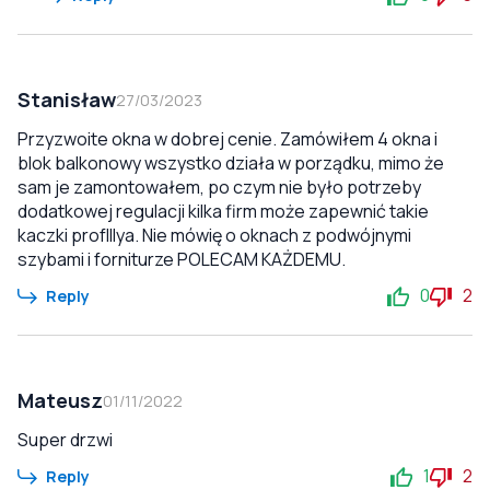
Stanisław
27/03/2023
Przyzwoite okna w dobrej cenie. Zamówiłem 4 okna i
blok balkonowy wszystko działa w porządku, mimo że
sam je zamontowałem, po czym nie było potrzeby
dodatkowej regulacji kilka firm może zapewnić takie
kaczki profIllya. Nie mówię o oknach z podwójnymi
szybami i forniturze POLECAM KAŻDEMU.
0
2
Reply
Mateusz
01/11/2022
Super drzwi
1
2
Reply