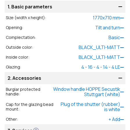
1.
Basic parameters
1770
x
710
mm
Size (width x height)
:
Tilt and turn
Opening
:
Basic
Complectation
:
BLACK_ULTI-MATT
Outside color
:
BLACK_ULTI-MATT
Inside color
:
4 - 16 - 4 - 14 - 4 LE
Glazing
:
2.
Accessories
Window handle HOPPE Secustik
Burglar protected
handle
:
Stuttgart (white)
Plug of the shutter (rubber)
Cap for the glazing bead
mount
:
is white
+
Add
Other
: