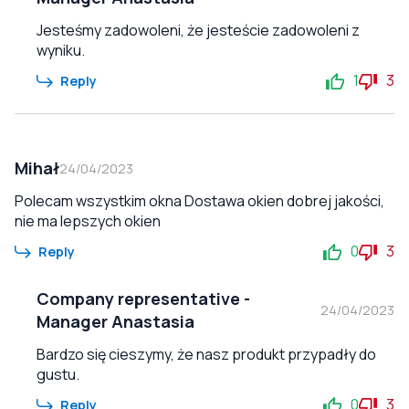
Jesteśmy zadowoleni, że jesteście zadowoleni z
wyniku.
1
3
Reply
Mihał
24/04/2023
Polecam wszystkim okna Dostawa okien dobrej jakości,
nie ma lepszych okien
0
3
Reply
Company representative
-
24/04/2023
Manager Anastasia
Bardzo się cieszymy, że nasz produkt przypadły do
gustu.
0
3
Reply