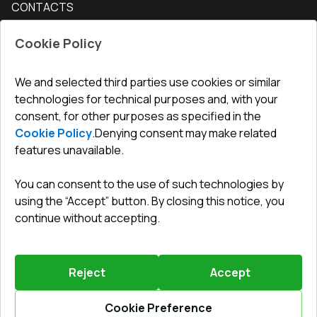
CONTACTS
Conditions for returning goods
How to measure windows
Interior doors
Office
:
ul. Święty Marcin 29/8, 61-806 Poznań
Guarantee
For companies, cooperation
Cookie Policy
Privacy policy
undefined(undefined)
undefined(undefined)
We and selected third parties use cookies or similar
technologies for technical purposes and, with your
info@toptechnik.com.pl
consent, for other purposes as specified in the
Cookie Policy
.
Denying consent may make related
features unavailable.
You can consent to the use of such technologies by
Polityka prywatności
using the “Accept” button. By closing this notice, you
continue without accepting.
REGULAMIN
Warunki i terminy dostawy
Reject
Accept
Powered by
Vitrager.com
.
©
2026
.
All right reserved
.
Report a problem
?
Cookie Preference