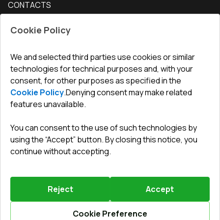
CONTACTS
Conditions for returning goods
How to measure windows
Interior doors
Office
:
ul. Święty Marcin 29/8, 61-806 Poznań
Guarantee
For companies, cooperation
Cookie Policy
Privacy policy
undefined(undefined)
undefined(undefined)
We and selected third parties use cookies or similar
technologies for technical purposes and, with your
info@toptechnik.com.pl
consent, for other purposes as specified in the
Cookie Policy
.
Denying consent may make related
features unavailable.
You can consent to the use of such technologies by
Polityka prywatności
using the “Accept” button. By closing this notice, you
continue without accepting.
REGULAMIN
Warunki i terminy dostawy
Reject
Accept
Powered by
Vitrager.com
.
©
2026
.
All right reserved
.
Report a problem
?
Cookie Preference