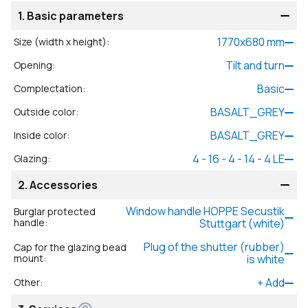
1.
Basic parameters
1770
x
680
mm
Size (width x height)
:
Tilt and turn
Opening
:
Basic
Complectation
:
BASALT_GREY
Outside color
:
BASALT_GREY
Inside color
:
4 - 16 - 4 - 14 - 4 LE
Glazing
:
2.
Accessories
Window handle HOPPE Secustik
Burglar protected
handle
:
Stuttgart (white)
Plug of the shutter (rubber)
Cap for the glazing bead
mount
:
is white
+
Add
Other
: