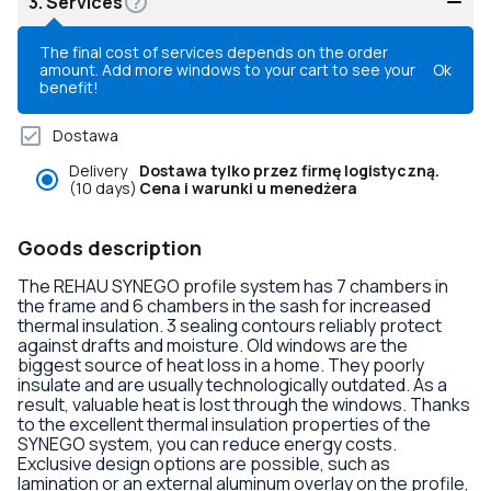
3.
Services
The final cost of services depends on the order
amount. Add more windows to your cart to see your
Ok
benefit!
Dostawa
Delivery
Dostawa tylko przez firmę logistyczną.
(10 days)
Cena i warunki u menedżera
Goods description
The REHAU SYNEGO profile system has 7 chambers in
the frame and 6 chambers in the sash for increased
thermal insulation. 3 sealing contours reliably protect
against drafts and moisture. Old windows are the
biggest source of heat loss in a home. They poorly
insulate and are usually technologically outdated. As a
result, valuable heat is lost through the windows. Thanks
to the excellent thermal insulation properties of the
SYNEGO system, you can reduce energy costs.
Exclusive design options are possible, such as
lamination or an external aluminum overlay on the profile,