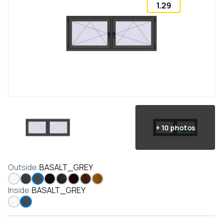
1.29
+
10
photos
Outside
:
BASALT_GREY
Inside
:
BASALT_GREY