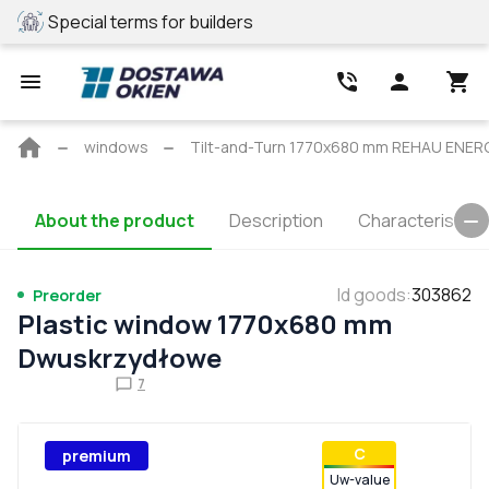
Special terms for builders
REHAU profile
Main
windows
Tilt-and-Turn 1770x680 mm REHAU ENE
page
About the product
Description
Characteristics
Id goods
:
303862
Preorder
Plastic window 1770x680 mm
Dwuskrzydłowe
7
С
premium
Uw-value