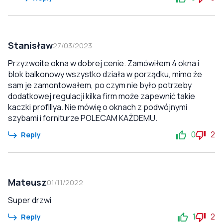
Stanisław
27/03/2023
Przyzwoite okna w dobrej cenie. Zamówiłem 4 okna i
blok balkonowy wszystko działa w porządku, mimo że
sam je zamontowałem, po czym nie było potrzeby
dodatkowej regulacji kilka firm może zapewnić takie
kaczki profIllya. Nie mówię o oknach z podwójnymi
szybami i forniturze POLECAM KAŻDEMU.
0
2
Reply
Mateusz
01/11/2022
Super drzwi
1
2
Reply