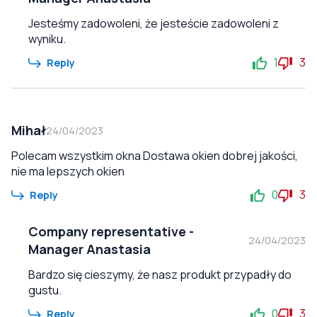
Jesteśmy zadowoleni, że jesteście zadowoleni z
wyniku.
1
3
Reply
Mihał
24/04/2023
Polecam wszystkim okna Dostawa okien dobrej jakości,
nie ma lepszych okien
0
3
Reply
Company representative
-
24/04/2023
Manager Anastasia
Bardzo się cieszymy, że nasz produkt przypadły do
gustu.
0
3
Reply