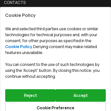
CONTACTS
Conditions for returning goods
How to measure windows
Interior doors
Office
:
ul. Święty Marcin 29/8, 61-806 Poznań
Guarantee
For companies, cooperation
Cookie Policy
Privacy policy
undefined(undefined)
undefined(undefined)
We and selected third parties use cookies or similar
technologies for technical purposes and, with your
info@toptechnik.com.pl
consent, for other purposes as specified in the
Cookie Policy
.
Denying consent may make related
features unavailable.
You can consent to the use of such technologies by
Polityka prywatności
using the “Accept” button. By closing this notice, you
continue without accepting.
REGULAMIN
Warunki i terminy dostawy
Reject
Accept
Powered by
Vitrager.com
.
©
2026
.
All right reserved
.
Report a problem
?
Cookie Preference