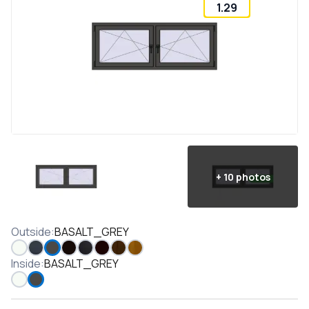
1.29
+
10
photos
Outside
:
BASALT_GREY
Inside
:
BASALT_GREY