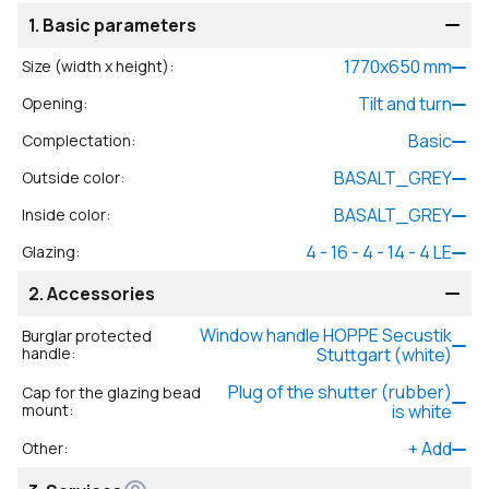
1.
Basic parameters
1770
x
650
mm
Size (width x height)
:
Tilt and turn
Opening
:
Basic
Complectation
:
BASALT_GREY
Outside color
:
BASALT_GREY
Inside color
:
4 - 16 - 4 - 14 - 4 LE
Glazing
:
2.
Accessories
Window handle HOPPE Secustik
Burglar protected
handle
:
Stuttgart (white)
Plug of the shutter (rubber)
Cap for the glazing bead
mount
:
is white
+
Add
Other
: