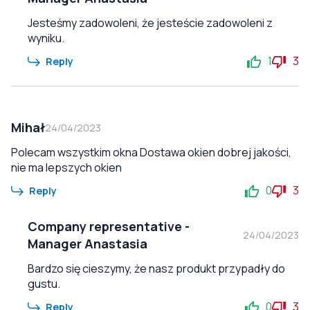
Jesteśmy zadowoleni, że jesteście zadowoleni z
wyniku.
1
3
Reply
Mihał
24/04/2023
Polecam wszystkim okna Dostawa okien dobrej jakości,
nie ma lepszych okien
0
3
Reply
Company representative
-
24/04/2023
Manager Anastasia
Bardzo się cieszymy, że nasz produkt przypadły do
gustu.
0
3
Reply