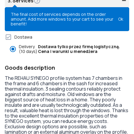
3.
Services
The final cost of services depends on the order
amount. Add more windows to your cart to see your
Ok
benefit!
Dostawa
Delivery
Dostawa tylko przez firmę logistyczną.
(10 days)
Cena i warunki u menedżera
Goods description
The REHAU SYNEGO profile system has 7 chambers in
the frame and 6 chambers in the sash for increased
thermal insulation. 3 sealing contours reliably protect
against drafts and moisture. Old windows are the
biggest source of heat loss in a home. They poorly
insulate and are usually technologically outdated. As a
result, valuable heat is lost through the windows. Thanks
to the excellent thermal insulation properties of the
SYNEGO system, you can reduce energy costs.
Exclusive design options are possible, such as
lamination or an external aluminum overlay on the profile,