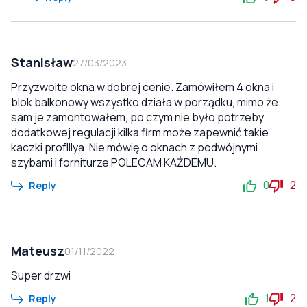
Stanisław
27/03/2023
Przyzwoite okna w dobrej cenie. Zamówiłem 4 okna i
blok balkonowy wszystko działa w porządku, mimo że
sam je zamontowałem, po czym nie było potrzeby
dodatkowej regulacji kilka firm może zapewnić takie
kaczki profIllya. Nie mówię o oknach z podwójnymi
szybami i forniturze POLECAM KAŻDEMU.
0
2
Reply
Mateusz
01/11/2022
Super drzwi
1
2
Reply