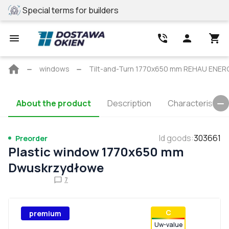
Special terms for builders
REHAU profile
Main
windows
Tilt-and-Turn 1770x650 mm REHAU ENE
page
About the product
Description
Characteristics
Id goods
:
303661
Preorder
Plastic window 1770x650 mm
Dwuskrzydłowe
7
С
premium
Uw-value