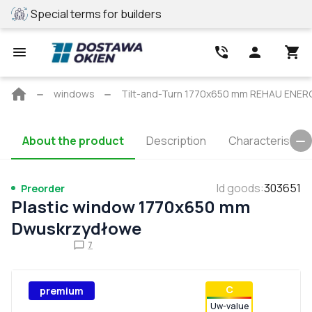
Special terms for builders
REHAU profile
Main
windows
Tilt-and-Turn 1770x650 mm REHAU ENE
page
About the product
Description
Characteristics
Id goods
:
303651
Preorder
Plastic window 1770x650 mm
Dwuskrzydłowe
7
С
premium
Uw-value