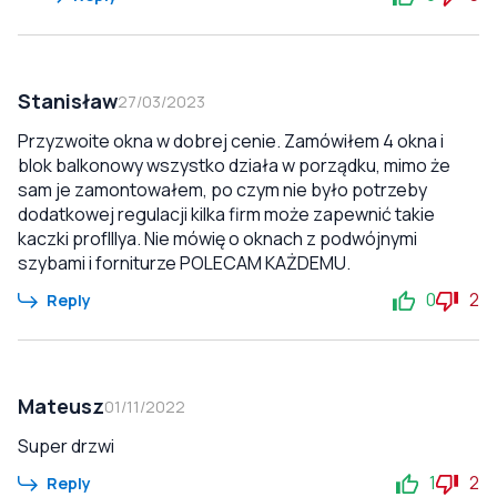
Stanisław
27/03/2023
Przyzwoite okna w dobrej cenie. Zamówiłem 4 okna i
blok balkonowy wszystko działa w porządku, mimo że
sam je zamontowałem, po czym nie było potrzeby
dodatkowej regulacji kilka firm może zapewnić takie
kaczki profIllya. Nie mówię o oknach z podwójnymi
szybami i forniturze POLECAM KAŻDEMU.
0
2
Reply
Mateusz
01/11/2022
Super drzwi
1
2
Reply