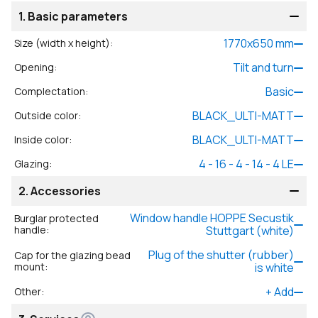
1.
Basic parameters
1770
x
650
mm
Size (width x height)
:
Tilt and turn
Opening
:
Basic
Complectation
:
BLACK_ULTI-MATT
Outside color
:
BLACK_ULTI-MATT
Inside color
:
4 - 16 - 4 - 14 - 4 LE
Glazing
:
2.
Accessories
Window handle HOPPE Secustik
Burglar protected
handle
:
Stuttgart (white)
Plug of the shutter (rubber)
Cap for the glazing bead
mount
:
is white
+
Add
Other
: