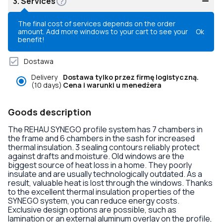
3.
Services
The final cost of services depends on the order
amount. Add more windows to your cart to see your
Ok
benefit!
Dostawa
Delivery
Dostawa tylko przez firmę logistyczną.
(10 days)
Cena i warunki u menedżera
Goods description
The REHAU SYNEGO profile system has 7 chambers in
the frame and 6 chambers in the sash for increased
thermal insulation. 3 sealing contours reliably protect
against drafts and moisture. Old windows are the
biggest source of heat loss in a home. They poorly
insulate and are usually technologically outdated. As a
result, valuable heat is lost through the windows. Thanks
to the excellent thermal insulation properties of the
SYNEGO system, you can reduce energy costs.
Exclusive design options are possible, such as
lamination or an external aluminum overlay on the profile,