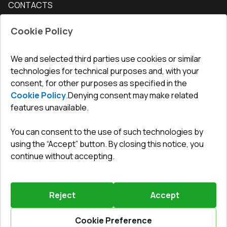
CONTACTS
Conditions for returning goods
How to measure windows
Interior doors
Office
:
ul. Święty Marcin 29/8, 61-806 Poznań
Guarantee
For companies, cooperation
Cookie Policy
Privacy policy
undefined(undefined)
undefined(undefined)
We and selected third parties use cookies or similar
technologies for technical purposes and, with your
info@toptechnik.com.pl
consent, for other purposes as specified in the
Cookie Policy
.
Denying consent may make related
features unavailable.
You can consent to the use of such technologies by
Polityka prywatności
using the “Accept” button. By closing this notice, you
continue without accepting.
REGULAMIN
Warunki i terminy dostawy
Reject
Accept
Powered by
Vitrager.com
.
©
2026
.
All right reserved
.
Report a problem
?
Cookie Preference