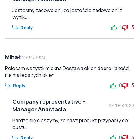
Jesteśmy zadowoleni, że jesteście zadowoleni z
wyniku.
1
3
Reply
Mihał
24/04/2023
Polecam wszystkim okna Dostawa okien dobrej jakości,
nie ma lepszych okien
0
3
Reply
Company representative
-
24/04/2023
Manager Anastasia
Bardzo się cieszymy, że nasz produkt przypadły do
gustu.
0
3
Reply