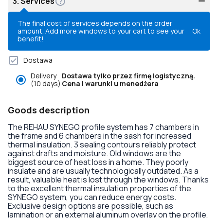
3.
Services
The final cost of services depends on the order
amount. Add more windows to your cart to see your
Ok
benefit!
Dostawa
Delivery
Dostawa tylko przez firmę logistyczną.
(10 days)
Cena i warunki u menedżera
Goods description
The REHAU SYNEGO profile system has 7 chambers in
the frame and 6 chambers in the sash for increased
thermal insulation. 3 sealing contours reliably protect
against drafts and moisture. Old windows are the
biggest source of heat loss in a home. They poorly
insulate and are usually technologically outdated. As a
result, valuable heat is lost through the windows. Thanks
to the excellent thermal insulation properties of the
SYNEGO system, you can reduce energy costs.
Exclusive design options are possible, such as
lamination or an external aluminum overlay on the profile,