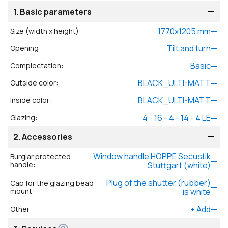
1.
Basic parameters
1770
x
1205
mm
Size (width x height)
:
Tilt and turn
Opening
:
Basic
Complectation
:
BLACK_ULTI-MATT
Outside color
:
BLACK_ULTI-MATT
Inside color
:
4 - 16 - 4 - 14 - 4 LE
Glazing
:
2.
Accessories
Window handle HOPPE Secustik
Burglar protected
handle
:
Stuttgart (white)
Plug of the shutter (rubber)
Cap for the glazing bead
mount
:
is white
+
Add
Other
: