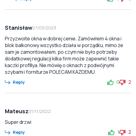
Stanisław
27/03/2023
Przyzwoite okna w dobrej cenie. Zamówiłem 4 okna i
blok balkonowy wszystko działa w porządku, mimo że
sam je zamontowałem, po czym nie było potrzeby
dodatkowej regulacji kilka firm może zapewnić takie
kaczki profIllya. Nie mówię o oknach z podwójnymi
szybami i forniturze POLECAM KAŻDEMU.
0
2
Reply
Mateusz
01/11/2022
Super drzwi
1
2
Reply