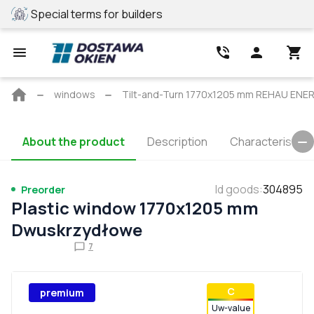
Special terms for builders
REHAU profile
Main
windows
Tilt-and-Turn 1770x1205 mm REHAU EN
page
About the product
Description
Characteristics
Id goods
:
304895
Preorder
Plastic window 1770x1205 mm
Dwuskrzydłowe
7
С
premium
Uw-value