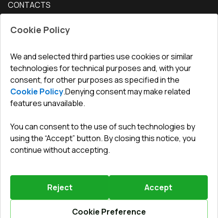
CONTACTS
Conditions for returning goods
How to measure windows
Interior doors
Office
:
ul. Święty Marcin 29/8, 61-806 Poznań
Guarantee
For companies, cooperation
Cookie Policy
Privacy policy
undefined(undefined)
undefined(undefined)
We and selected third parties use cookies or similar
technologies for technical purposes and, with your
info@toptechnik.com.pl
consent, for other purposes as specified in the
Cookie Policy
.
Denying consent may make related
features unavailable.
You can consent to the use of such technologies by
Polityka prywatności
using the “Accept” button. By closing this notice, you
continue without accepting.
REGULAMIN
Warunki i terminy dostawy
Reject
Accept
Powered by
Vitrager.com
.
©
2026
.
All right reserved
.
Report a problem
?
Cookie Preference