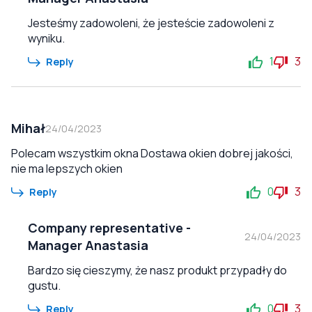
Jesteśmy zadowoleni, że jesteście zadowoleni z
wyniku.
1
3
Reply
Mihał
24/04/2023
Polecam wszystkim okna Dostawa okien dobrej jakości,
nie ma lepszych okien
0
3
Reply
Company representative
-
24/04/2023
Manager Anastasia
Bardzo się cieszymy, że nasz produkt przypadły do
gustu.
0
3
Reply