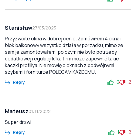
Stanisław
27/03/2023
Przyzwoite okna w dobrej cenie. Zamówiłem 4 okna i
blok balkonowy wszystko działa w porządku, mimo że
sam je zamontowałem, po czym nie było potrzeby
dodatkowej regulacji kilka firm może zapewnić takie
kaczki profIllya. Nie mówię o oknach z podwójnymi
szybami i forniturze POLECAM KAŻDEMU.
0
2
Reply
Mateusz
01/11/2022
Super drzwi
1
2
Reply