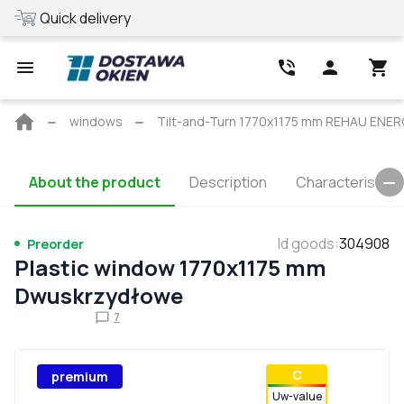
Quick delivery
Special terms 
Main
windows
Tilt-and-Turn 1770x1175 mm REHAU ENE
page
About the product
Description
Characteristics
Id goods
:
304908
Preorder
Plastic window 1770x1175 mm
Dwuskrzydłowe
7
С
premium
Uw-value