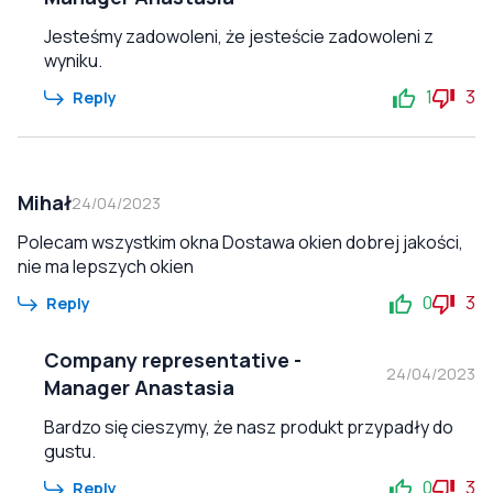
Jesteśmy zadowoleni, że jesteście zadowoleni z
wyniku.
1
3
Reply
Mihał
24/04/2023
Polecam wszystkim okna Dostawa okien dobrej jakości,
nie ma lepszych okien
0
3
Reply
Company representative
-
24/04/2023
Manager Anastasia
Bardzo się cieszymy, że nasz produkt przypadły do
gustu.
0
3
Reply