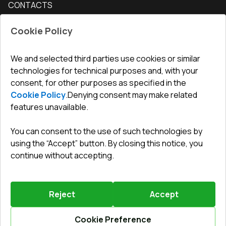
CONTACTS
Conditions for returning goods
How to measure windows
Interior doors
Office
:
ul. Święty Marcin 29/8, 61-806 Poznań
Guarantee
For companies, cooperation
Cookie Policy
Privacy policy
undefined(undefined)
undefined(undefined)
We and selected third parties use cookies or similar
technologies for technical purposes and, with your
info@toptechnik.com.pl
consent, for other purposes as specified in the
Cookie Policy
.
Denying consent may make related
features unavailable.
You can consent to the use of such technologies by
Polityka prywatności
using the “Accept” button. By closing this notice, you
continue without accepting.
REGULAMIN
Warunki i terminy dostawy
Reject
Accept
Powered by
Vitrager.com
.
©
2026
.
All right reserved
.
Report a problem
?
Cookie Preference