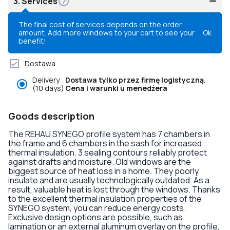
3.
Services
The final cost of services depends on the order
amount. Add more windows to your cart to see your
Ok
benefit!
Dostawa
Delivery
Dostawa tylko przez firmę logistyczną.
(10 days)
Cena i warunki u menedżera
Goods description
The REHAU SYNEGO profile system has 7 chambers in
the frame and 6 chambers in the sash for increased
thermal insulation. 3 sealing contours reliably protect
against drafts and moisture. Old windows are the
biggest source of heat loss in a home. They poorly
insulate and are usually technologically outdated. As a
result, valuable heat is lost through the windows. Thanks
to the excellent thermal insulation properties of the
SYNEGO system, you can reduce energy costs.
Exclusive design options are possible, such as
lamination or an external aluminum overlay on the profile,