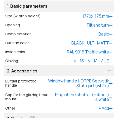
1.
Basic parameters
1770
x
1175
mm
Size (width x height)
:
Tilt and turn
Opening
:
Basic
Complectation
:
BLACK_ULTI-MATT
Outside color
:
RAL 9016 Traffic white
Inside color
:
4 - 16 - 4 - 14 - 4 LE
Glazing
:
2.
Accessories
Window handle HOPPE Secustik
Burglar protected
handle
:
Stuttgart (white)
Plug of the shutter (rubber)
Cap for the glazing bead
mount
:
is white
+
Add
Other
: