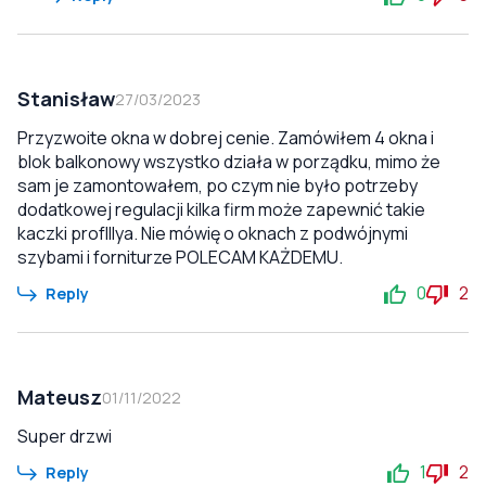
Stanisław
27/03/2023
Przyzwoite okna w dobrej cenie. Zamówiłem 4 okna i
blok balkonowy wszystko działa w porządku, mimo że
sam je zamontowałem, po czym nie było potrzeby
dodatkowej regulacji kilka firm może zapewnić takie
kaczki profIllya. Nie mówię o oknach z podwójnymi
szybami i forniturze POLECAM KAŻDEMU.
0
2
Reply
Mateusz
01/11/2022
Super drzwi
1
2
Reply