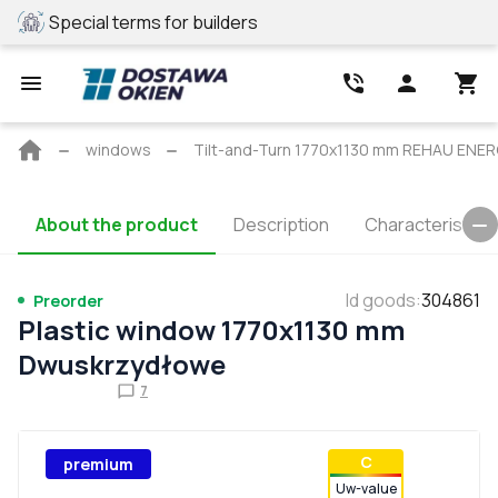
Special terms for builders
REHAU profile
Main
windows
Tilt-and-Turn 1770x1130 mm REHAU ENER
page
About the product
Description
Characteristics
Id goods
:
304861
Preorder
Plastic window 1770x1130 mm
Dwuskrzydłowe
7
С
premium
Uw-value