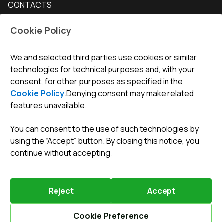
CONTACTS
Conditions for returning goods
How to measure windows
Interior doors
Office
:
ul. Święty Marcin 29/8, 61-806 Poznań
Guarantee
For companies, cooperation
Cookie Policy
Privacy policy
undefined(undefined)
undefined(undefined)
We and selected third parties use cookies or similar
technologies for technical purposes and, with your
info@toptechnik.com.pl
consent, for other purposes as specified in the
Cookie Policy
.
Denying consent may make related
features unavailable.
You can consent to the use of such technologies by
Polityka prywatności
using the “Accept” button. By closing this notice, you
continue without accepting.
REGULAMIN
Warunki i terminy dostawy
Reject
Accept
Powered by
Vitrager.com
.
©
2026
.
All right reserved
.
Report a problem
?
Cookie Preference