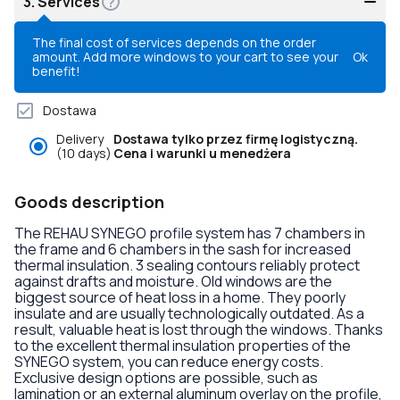
3.
Services
The final cost of services depends on the order
amount. Add more windows to your cart to see your
Ok
benefit!
Dostawa
Delivery
Dostawa tylko przez firmę logistyczną.
(10 days)
Cena i warunki u menedżera
Goods description
The REHAU SYNEGO profile system has 7 chambers in
the frame and 6 chambers in the sash for increased
thermal insulation. 3 sealing contours reliably protect
against drafts and moisture. Old windows are the
biggest source of heat loss in a home. They poorly
insulate and are usually technologically outdated. As a
result, valuable heat is lost through the windows. Thanks
to the excellent thermal insulation properties of the
SYNEGO system, you can reduce energy costs.
Exclusive design options are possible, such as
lamination or an external aluminum overlay on the profile,