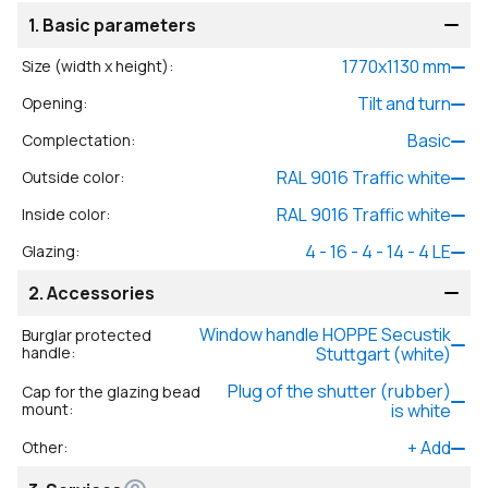
1.
Basic parameters
1770
x
1130
mm
Size (width x height)
:
Tilt and turn
Opening
:
Basic
Complectation
:
RAL 9016 Traffic white
Outside color
:
RAL 9016 Traffic white
Inside color
:
4 - 16 - 4 - 14 - 4 LE
Glazing
:
2.
Accessories
Window handle HOPPE Secustik
Burglar protected
handle
:
Stuttgart (white)
Plug of the shutter (rubber)
Cap for the glazing bead
mount
:
is white
+
Add
Other
: