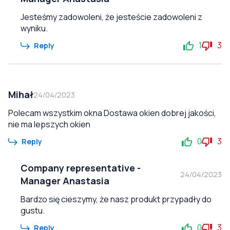
Jesteśmy zadowoleni, że jesteście zadowoleni z
wyniku.
1
3
Reply
Mihał
24/04/2023
Polecam wszystkim okna Dostawa okien dobrej jakości,
nie ma lepszych okien
0
3
Reply
Company representative
-
24/04/2023
Manager Anastasia
Bardzo się cieszymy, że nasz produkt przypadły do
gustu.
0
3
Reply