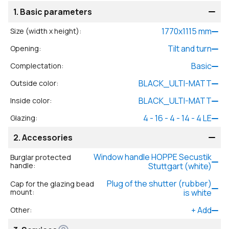
1.
Basic parameters
1770
x
1115
mm
Size (width x height)
:
Tilt and turn
Opening
:
Basic
Complectation
:
BLACK_ULTI-MATT
Outside color
:
BLACK_ULTI-MATT
Inside color
:
4 - 16 - 4 - 14 - 4 LE
Glazing
:
2.
Accessories
Window handle HOPPE Secustik
Burglar protected
handle
:
Stuttgart (white)
Plug of the shutter (rubber)
Cap for the glazing bead
mount
:
is white
+
Add
Other
: