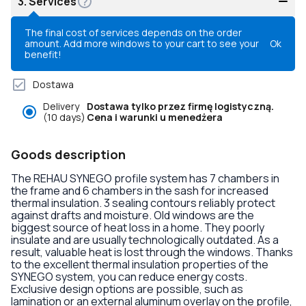
3.
Services
The final cost of services depends on the order
amount. Add more windows to your cart to see your
Ok
benefit!
Dostawa
Delivery
Dostawa tylko przez firmę logistyczną.
(10 days)
Cena i warunki u menedżera
Goods description
The REHAU SYNEGO profile system has 7 chambers in
the frame and 6 chambers in the sash for increased
thermal insulation. 3 sealing contours reliably protect
against drafts and moisture. Old windows are the
biggest source of heat loss in a home. They poorly
insulate and are usually technologically outdated. As a
result, valuable heat is lost through the windows. Thanks
to the excellent thermal insulation properties of the
SYNEGO system, you can reduce energy costs.
Exclusive design options are possible, such as
lamination or an external aluminum overlay on the profile,