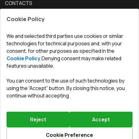
CONTACTS
Conditions for returning goods
How to measure windows
Interior doors
Office
:
ul. Święty Marcin 29/8, 61-806 Poznań
Guarantee
For companies, cooperation
Cookie Policy
Privacy policy
undefined(undefined)
undefined(undefined)
We and selected third parties use cookies or similar
technologies for technical purposes and, with your
info@toptechnik.com.pl
consent, for other purposes as specified in the
Cookie Policy
.
Denying consent may make related
features unavailable.
You can consent to the use of such technologies by
Polityka prywatności
using the “Accept” button. By closing this notice, you
continue without accepting.
REGULAMIN
Warunki i terminy dostawy
Reject
Accept
Powered by
Vitrager.com
.
©
2026
.
All right reserved
.
Report a problem
?
Cookie Preference