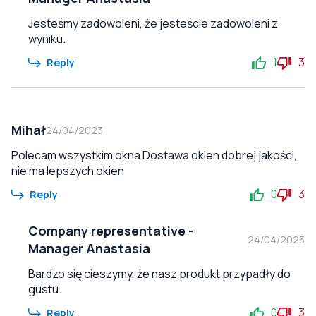
Jesteśmy zadowoleni, że jesteście zadowoleni z
wyniku.
1
3
Reply
Mihał
24/04/2023
Polecam wszystkim okna Dostawa okien dobrej jakości,
nie ma lepszych okien
0
3
Reply
Company representative
-
24/04/2023
Manager Anastasia
Bardzo się cieszymy, że nasz produkt przypadły do
gustu.
0
3
Reply