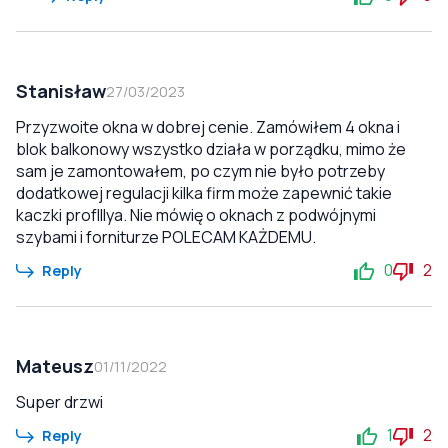
Stanisław
27/03/2023
Przyzwoite okna w dobrej cenie. Zamówiłem 4 okna i
blok balkonowy wszystko działa w porządku, mimo że
sam je zamontowałem, po czym nie było potrzeby
dodatkowej regulacji kilka firm może zapewnić takie
kaczki profIllya. Nie mówię o oknach z podwójnymi
szybami i forniturze POLECAM KAŻDEMU.
0
2
Reply
Mateusz
01/11/2022
Super drzwi
1
2
Reply