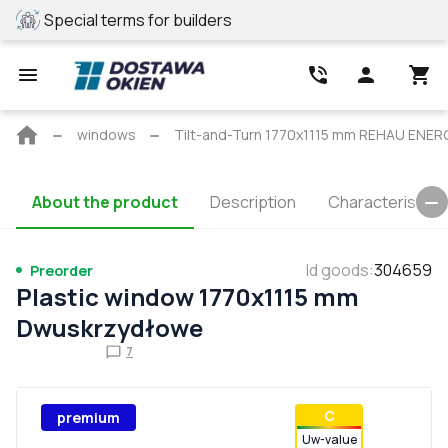
Special terms for builders
REHAU profile
Main
windows
Tilt-and-Turn 1770x1115 mm REHAU EN
page
About the product
Description
Characteristics
Id goods
:
304659
Preorder
Plastic window 1770x1115 mm
Dwuskrzydłowe
7
С
premium
Uw-value