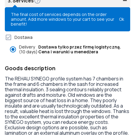
3.
Services
The final cost of services depends on the order
amount. Add more windows to your cart to see your
Ok
benefit!
Dostawa
Delivery
Dostawa tylko przez firmę logistyczną.
(10 days)
Cena i warunki u menedżera
Goods description
The REHAU SYNEGO profile system has 7 chambers in
the frame and 6 chambers in the sash for increased
thermal insulation. 3 sealing contours reliably protect
against drafts and moisture. Old windows are the
biggest source of heat loss in a home. They poorly
insulate and are usually technologically outdated. As a
result, valuable heat is lost through the windows. Thanks
to the excellent thermal insulation properties of the
SYNEGO system, you can reduce energy costs.
Exclusive design options are possible, such as
lamination or an external aluminum overlay on the profile,