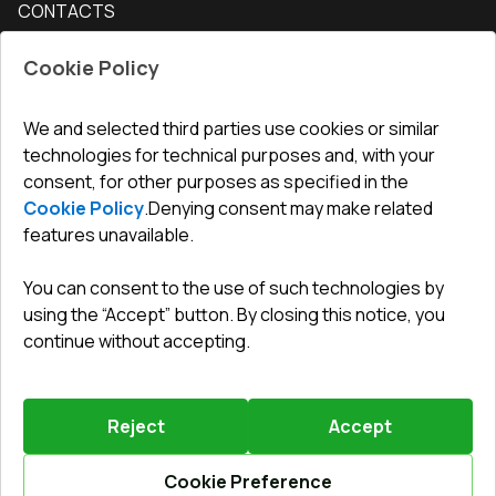
CONTACTS
Conditions for returning goods
How to measure windows
Interior doors
Office
:
ul. Święty Marcin 29/8, 61-806 Poznań
Guarantee
For companies, cooperation
Cookie Policy
Privacy policy
undefined(undefined)
undefined(undefined)
We and selected third parties use cookies or similar
technologies for technical purposes and, with your
info@toptechnik.com.pl
consent, for other purposes as specified in the
Cookie Policy
.
Denying consent may make related
features unavailable.
You can consent to the use of such technologies by
Polityka prywatności
using the “Accept” button. By closing this notice, you
continue without accepting.
REGULAMIN
Warunki i terminy dostawy
Reject
Accept
Powered by
Vitrager.com
.
©
2026
.
All right reserved
.
Report a problem
?
Cookie Preference