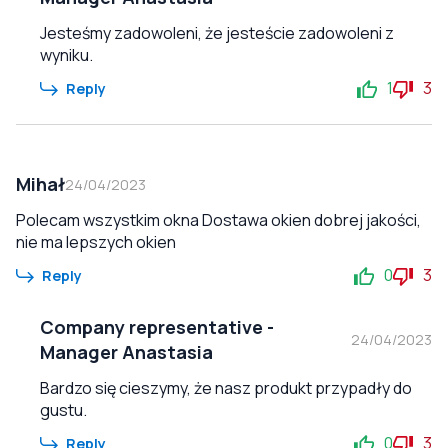
Jesteśmy zadowoleni, że jesteście zadowoleni z
wyniku.
1
3
Reply
Mihał
24/04/2023
Polecam wszystkim okna Dostawa okien dobrej jakości,
nie ma lepszych okien
0
3
Reply
Company representative
-
24/04/2023
Manager Anastasia
Bardzo się cieszymy, że nasz produkt przypadły do
gustu.
0
3
Reply