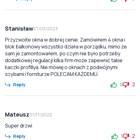
Stanisław
27/03/2023
Przyzwoite okna w dobrej cenie. Zamówiłem 4 okna i
blok balkonowy wszystko działa w porządku, mimo że
sam je zamontowałem, po czym nie było potrzeby
dodatkowej regulacji kilka firm może zapewnić takie
kaczki profIllya. Nie mówię o oknach z podwójnymi
szybami i forniturze POLECAM KAŻDEMU.
0
2
Reply
Mateusz
01/11/2022
Super drzwi
1
2
Reply