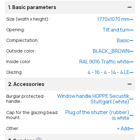
1.
Basic parameters
1770
x
1070
mm
Size (width x height)
:
Tilt and turn
Opening
:
Basic
Complectation
:
BLACK_BROWN
Outside color
:
RAL 9016 Traffic white
Inside color
:
4 - 16 - 4 - 14 - 4 LE
Glazing
:
2.
Accessories
Window handle HOPPE Secustik
Burglar protected
handle
:
Stuttgart (white)
Plug of the shutter (rubber)
Cap for the glazing bead
mount
:
is white
+
Add
Other
: