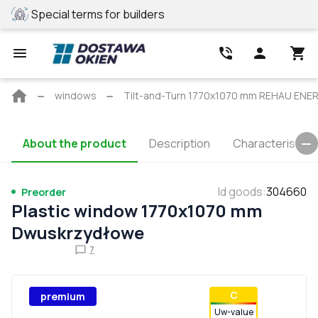
Special terms for builders
REHAU profile
Main
windows
Tilt-and-Turn 1770x1070 mm REHAU EN
page
About the product
Description
Characteristics
Id goods
:
304660
Preorder
Plastic window 1770x1070 mm
Dwuskrzydłowe
7
С
premium
Uw-value