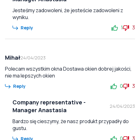
Jesteśmy zadowoleni, że jesteście zadowoleni z
wyniku.
1
3
Reply
Mihał
24/04/2023
Polecam wszystkim okna Dostawa okien dobrej jakości,
nie ma lepszych okien
0
3
Reply
Company representative
-
24/04/2023
Manager Anastasia
Bardzo się cieszymy, że nasz produkt przypadły do
gustu.
0
3
Reply