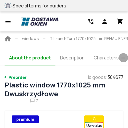
s for builders
REHAU profile
Main
windows
Tilt-and-Turn 1770x1025 mm REHAU ENE
page
About the product
Description
Characteristics
Id goods
:
304677
Preorder
Plastic window 1770x1025 mm
Dwuskrzydłowe
7
С
premium
Uw-value