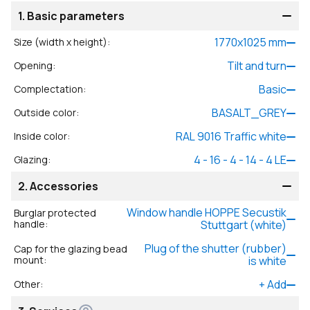
1.
Basic parameters
1770
x
1025
mm
Size (width x height)
:
Tilt and turn
Opening
:
Basic
Complectation
:
BASALT_GREY
Outside color
:
RAL 9016 Traffic white
Inside color
:
4 - 16 - 4 - 14 - 4 LE
Glazing
:
2.
Accessories
Window handle HOPPE Secustik
Burglar protected
handle
:
Stuttgart (white)
Plug of the shutter (rubber)
Cap for the glazing bead
mount
:
is white
+
Add
Other
: