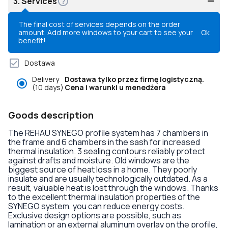
3.
Services
The final cost of services depends on the order
amount. Add more windows to your cart to see your
Ok
benefit!
Dostawa
Delivery
Dostawa tylko przez firmę logistyczną.
(10 days)
Cena i warunki u menedżera
Goods description
The REHAU SYNEGO profile system has 7 chambers in
the frame and 6 chambers in the sash for increased
thermal insulation. 3 sealing contours reliably protect
against drafts and moisture. Old windows are the
biggest source of heat loss in a home. They poorly
insulate and are usually technologically outdated. As a
result, valuable heat is lost through the windows. Thanks
to the excellent thermal insulation properties of the
SYNEGO system, you can reduce energy costs.
Exclusive design options are possible, such as
lamination or an external aluminum overlay on the profile,