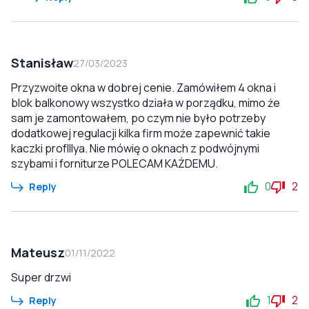
Stanisław
27/03/2023
Przyzwoite okna w dobrej cenie. Zamówiłem 4 okna i
blok balkonowy wszystko działa w porządku, mimo że
sam je zamontowałem, po czym nie było potrzeby
dodatkowej regulacji kilka firm może zapewnić takie
kaczki profIllya. Nie mówię o oknach z podwójnymi
szybami i forniturze POLECAM KAŻDEMU.
0
2
Reply
Mateusz
01/11/2022
Super drzwi
1
2
Reply