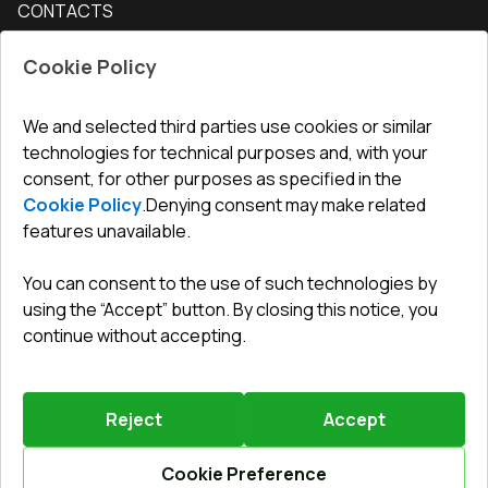
CONTACTS
Conditions for returning goods
How to measure windows
Interior doors
Office
:
ul. Święty Marcin 29/8, 61-806 Poznań
Guarantee
For companies, cooperation
Cookie Policy
Privacy policy
undefined(undefined)
undefined(undefined)
We and selected third parties use cookies or similar
technologies for technical purposes and, with your
info@toptechnik.com.pl
consent, for other purposes as specified in the
Cookie Policy
.
Denying consent may make related
features unavailable.
You can consent to the use of such technologies by
Polityka prywatności
using the “Accept” button. By closing this notice, you
continue without accepting.
REGULAMIN
Warunki i terminy dostawy
Reject
Accept
Powered by
Vitrager.com
.
©
2026
.
All right reserved
.
Report a problem
?
Cookie Preference