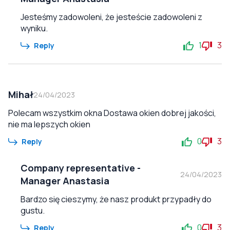
Jesteśmy zadowoleni, że jesteście zadowoleni z
wyniku.
1
3
Reply
Mihał
24/04/2023
Polecam wszystkim okna Dostawa okien dobrej jakości,
nie ma lepszych okien
0
3
Reply
Company representative
-
24/04/2023
Manager Anastasia
Bardzo się cieszymy, że nasz produkt przypadły do
gustu.
0
3
Reply