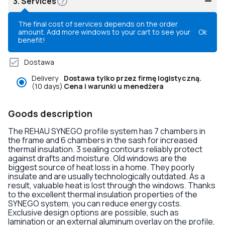
3.
Services
The final cost of services depends on the order
amount. Add more windows to your cart to see your
Ok
benefit!
Dostawa
Delivery
Dostawa tylko przez firmę logistyczną.
(10 days)
Cena i warunki u menedżera
Goods description
The REHAU SYNEGO profile system has 7 chambers in
the frame and 6 chambers in the sash for increased
thermal insulation. 3 sealing contours reliably protect
against drafts and moisture. Old windows are the
biggest source of heat loss in a home. They poorly
insulate and are usually technologically outdated. As a
result, valuable heat is lost through the windows. Thanks
to the excellent thermal insulation properties of the
SYNEGO system, you can reduce energy costs.
Exclusive design options are possible, such as
lamination or an external aluminum overlay on the profile,