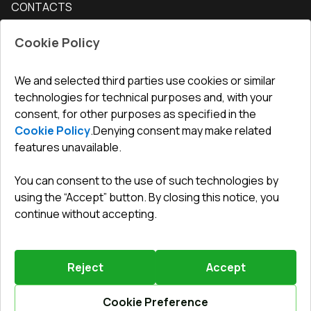
CONTACTS
Conditions for returning goods
How to measure windows
Interior doors
Office
:
ul. Święty Marcin 29/8, 61-806 Poznań
Guarantee
For companies, cooperation
Cookie Policy
Privacy policy
undefined(undefined)
undefined(undefined)
We and selected third parties use cookies or similar
technologies for technical purposes and, with your
info@toptechnik.com.pl
consent, for other purposes as specified in the
Cookie Policy
.
Denying consent may make related
features unavailable.
You can consent to the use of such technologies by
Polityka prywatności
using the “Accept” button. By closing this notice, you
continue without accepting.
REGULAMIN
Warunki i terminy dostawy
Reject
Accept
Powered by
Vitrager.com
.
©
2026
.
All right reserved
.
Report a problem
?
Cookie Preference