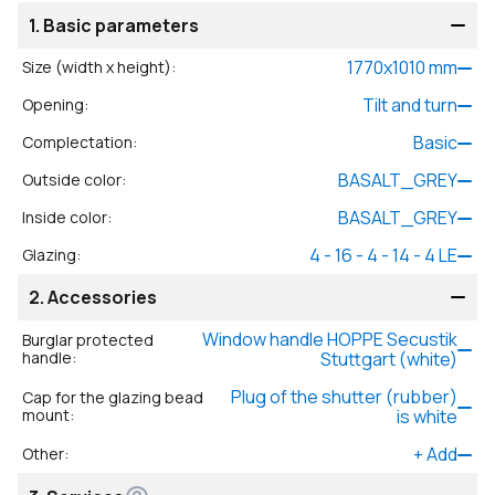
1.
Basic parameters
1770
x
1010
mm
Size (width x height)
:
Tilt and turn
Opening
:
Basic
Complectation
:
BASALT_GREY
Outside color
:
BASALT_GREY
Inside color
:
4 - 16 - 4 - 14 - 4 LE
Glazing
:
2.
Accessories
Window handle HOPPE Secustik
Burglar protected
handle
:
Stuttgart (white)
Plug of the shutter (rubber)
Cap for the glazing bead
mount
:
is white
+
Add
Other
: