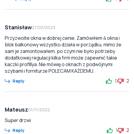
Stanisław
27/03/2023
Przyzwoite okna w dobrej cenie. Zamówiłem 4 okna i
blok balkonowy wszystko działa w porządku, mimo że
sam je zamontowałem, po czym nie było potrzeby
dodatkowej regulacji kilka firm może zapewnić takie
kaczki profIllya. Nie mówię o oknach z podwójnymi
szybami i forniturze POLECAM KAŻDEMU.
0
2
Reply
Mateusz
01/11/2022
Super drzwi
1
2
Reply