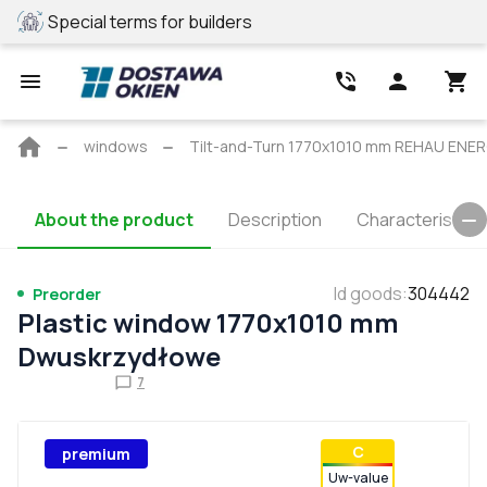
Special terms for builders
REHAU profile
Main
windows
Tilt-and-Turn 1770x1010 mm REHAU EN
page
About the product
Description
Characteristics
Id goods
:
304442
Preorder
Plastic window 1770x1010 mm
Dwuskrzydłowe
7
С
premium
Uw-value