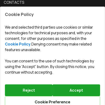
CONTACTS
Conditions for returning goods
How to measure windows
Interior doors
Office
:
ul. Święty Marcin 29/8, 61-806 Poznań
Guarantee
For companies, cooperation
Cookie Policy
Privacy policy
undefined(undefined)
undefined(undefined)
We and selected third parties use cookies or similar
technologies for technical purposes and, with your
info@toptechnik.com.pl
consent, for other purposes as specified in the
Cookie Policy
.
Denying consent may make related
features unavailable.
You can consent to the use of such technologies by
Polityka prywatności
using the “Accept” button. By closing this notice, you
continue without accepting.
REGULAMIN
Warunki i terminy dostawy
Reject
Accept
Powered by
Vitrager.com
.
©
2026
.
All right reserved
.
Report a problem
?
Cookie Preference