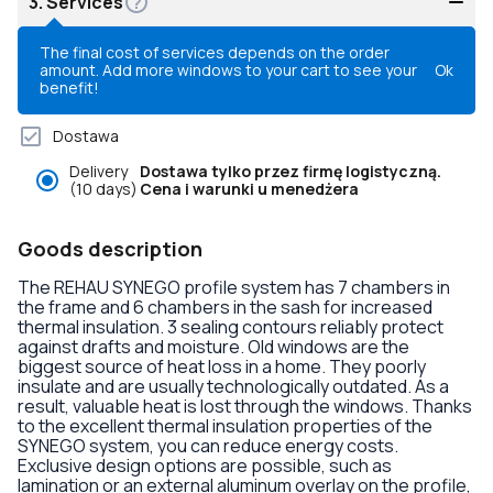
3.
Services
The final cost of services depends on the order
amount. Add more windows to your cart to see your
Ok
benefit!
Dostawa
Delivery
Dostawa tylko przez firmę logistyczną.
(10 days)
Cena i warunki u menedżera
Goods description
The REHAU SYNEGO profile system has 7 chambers in
the frame and 6 chambers in the sash for increased
thermal insulation. 3 sealing contours reliably protect
against drafts and moisture. Old windows are the
biggest source of heat loss in a home. They poorly
insulate and are usually technologically outdated. As a
result, valuable heat is lost through the windows. Thanks
to the excellent thermal insulation properties of the
SYNEGO system, you can reduce energy costs.
Exclusive design options are possible, such as
lamination or an external aluminum overlay on the profile,