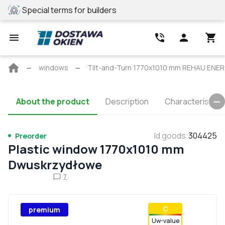
Special terms for builders
REHAU profile
Main
windows
Tilt-and-Turn 1770x1010 mm REHAU EN
page
About the product
Description
Characteristics
Id goods
:
304425
Preorder
Plastic window 1770x1010 mm
Dwuskrzydłowe
7
С
premium
Uw-value