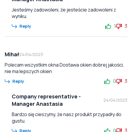
Jesteśmy zadowoleni, że jesteście zadowoleni z
wyniku.
1
3
Reply
Mihał
24/04/2023
Polecam wszystkim okna Dostawa okien dobrej jakości,
nie ma lepszych okien
0
3
Reply
Company representative
-
24/04/2023
Manager Anastasia
Bardzo się cieszymy, że nasz produkt przypadły do
gustu.
0
3
Reply