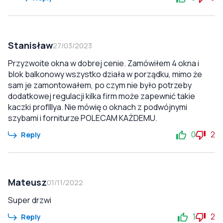
Stanisław
27/03/2023
Przyzwoite okna w dobrej cenie. Zamówiłem 4 okna i
blok balkonowy wszystko działa w porządku, mimo że
sam je zamontowałem, po czym nie było potrzeby
dodatkowej regulacji kilka firm może zapewnić takie
kaczki profIllya. Nie mówię o oknach z podwójnymi
szybami i forniturze POLECAM KAŻDEMU.
0
2
Reply
Mateusz
01/11/2022
Super drzwi
1
2
Reply