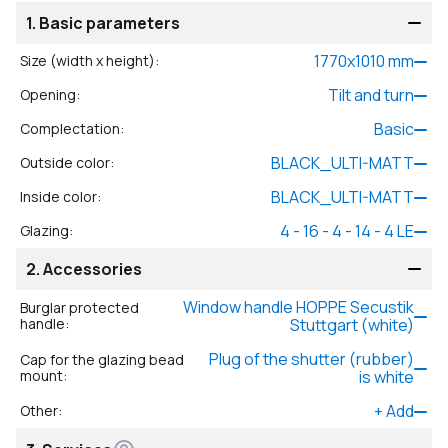
1.
Basic parameters
1770
x
1010
mm
Size (width x height)
:
Tilt and turn
Opening
:
Basic
Complectation
:
BLACK_ULTI-MATT
Outside color
:
BLACK_ULTI-MATT
Inside color
:
4 - 16 - 4 - 14 - 4 LE
Glazing
:
2.
Accessories
Window handle HOPPE Secustik
Burglar protected
handle
:
Stuttgart (white)
Plug of the shutter (rubber)
Cap for the glazing bead
mount
:
is white
+
Add
Other
: