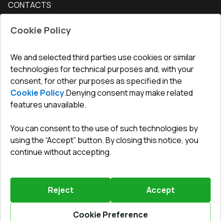
CONTACTS
Conditions for returning goods
How to measure windows
Interior doors
Office
:
ul. Święty Marcin 29/8, 61-806 Poznań
Guarantee
For companies, cooperation
Cookie Policy
Privacy policy
undefined(undefined)
undefined(undefined)
We and selected third parties use cookies or similar
technologies for technical purposes and, with your
info@toptechnik.com.pl
consent, for other purposes as specified in the
Cookie Policy
.
Denying consent may make related
features unavailable.
You can consent to the use of such technologies by
Polityka prywatności
using the “Accept” button. By closing this notice, you
continue without accepting.
REGULAMIN
Warunki i terminy dostawy
Reject
Accept
Powered by
Vitrager.com
.
©
2026
.
All right reserved
.
Report a problem
?
Cookie Preference