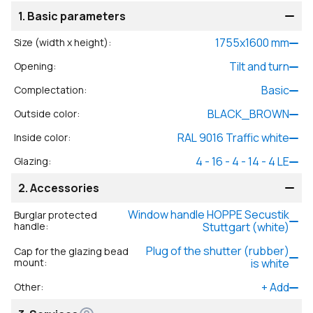
1.
Basic parameters
1755
x
1600
mm
Size (width x height)
:
Tilt and turn
Opening
:
Basic
Complectation
:
BLACK_BROWN
Outside color
:
RAL 9016 Traffic white
Inside color
:
4 - 16 - 4 - 14 - 4 LE
Glazing
:
2.
Accessories
Window handle HOPPE Secustik
Burglar protected
handle
:
Stuttgart (white)
Plug of the shutter (rubber)
Cap for the glazing bead
mount
:
is white
+
Add
Other
: