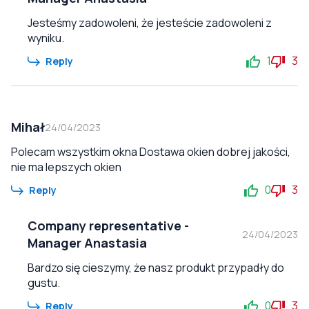
Jesteśmy zadowoleni, że jesteście zadowoleni z
wyniku.
1
3
Reply
Mihał
24/04/2023
Polecam wszystkim okna Dostawa okien dobrej jakości,
nie ma lepszych okien
0
3
Reply
Company representative
-
24/04/2023
Manager Anastasia
Bardzo się cieszymy, że nasz produkt przypadły do
gustu.
0
3
Reply