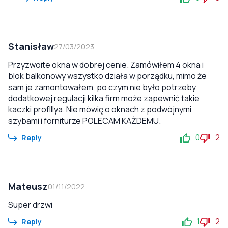
Stanisław
27/03/2023
Przyzwoite okna w dobrej cenie. Zamówiłem 4 okna i
blok balkonowy wszystko działa w porządku, mimo że
sam je zamontowałem, po czym nie było potrzeby
dodatkowej regulacji kilka firm może zapewnić takie
kaczki profIllya. Nie mówię o oknach z podwójnymi
szybami i forniturze POLECAM KAŻDEMU.
0
2
Reply
Mateusz
01/11/2022
Super drzwi
1
2
Reply