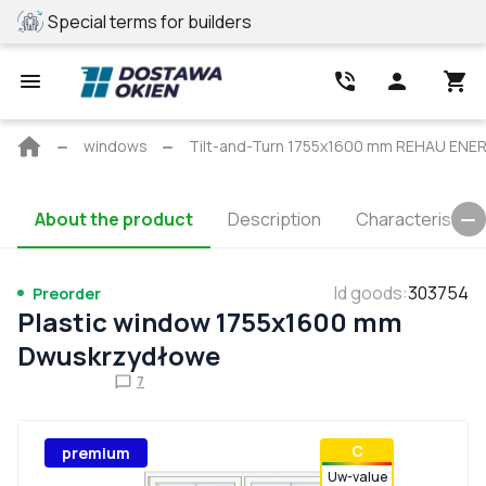
Special terms for builders
REHAU profile
Main
windows
Tilt-and-Turn 1755x1600 mm REHAU EN
page
About the product
Description
Characteristics
Id goods
:
303754
Preorder
Plastic window 1755x1600 mm
Dwuskrzydłowe
7
С
premium
Uw-value