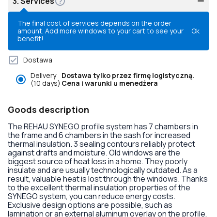
3.
Services
The final cost of services depends on the order
amount. Add more windows to your cart to see your
Ok
benefit!
Dostawa
Delivery
Dostawa tylko przez firmę logistyczną.
(10 days)
Cena i warunki u menedżera
Goods description
The REHAU SYNEGO profile system has 7 chambers in
the frame and 6 chambers in the sash for increased
thermal insulation. 3 sealing contours reliably protect
against drafts and moisture. Old windows are the
biggest source of heat loss in a home. They poorly
insulate and are usually technologically outdated. As a
result, valuable heat is lost through the windows. Thanks
to the excellent thermal insulation properties of the
SYNEGO system, you can reduce energy costs.
Exclusive design options are possible, such as
lamination or an external aluminum overlay on the profile,