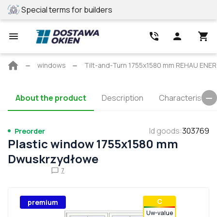
Special terms for builders
REHAU profile
Main
windows
Tilt-and-Turn 1755x1580 mm REHAU ENE
page
About the product
Description
Characteristics
Id goods
:
303769
Preorder
Plastic window 1755x1580 mm
Dwuskrzydłowe
7
С
premium
Uw-value