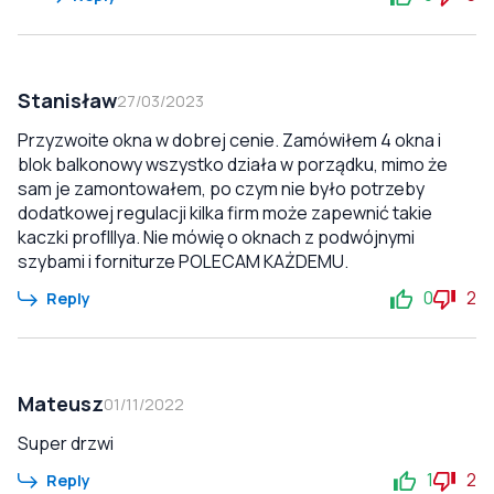
Stanisław
27/03/2023
Przyzwoite okna w dobrej cenie. Zamówiłem 4 okna i
blok balkonowy wszystko działa w porządku, mimo że
sam je zamontowałem, po czym nie było potrzeby
dodatkowej regulacji kilka firm może zapewnić takie
kaczki profIllya. Nie mówię o oknach z podwójnymi
szybami i forniturze POLECAM KAŻDEMU.
0
2
Reply
Mateusz
01/11/2022
Super drzwi
1
2
Reply