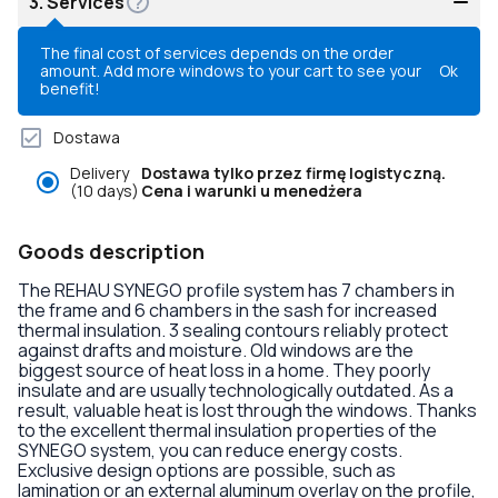
3.
Services
The final cost of services depends on the order
amount. Add more windows to your cart to see your
Ok
benefit!
Dostawa
Delivery
Dostawa tylko przez firmę logistyczną.
(10 days)
Cena i warunki u menedżera
Goods description
The REHAU SYNEGO profile system has 7 chambers in
the frame and 6 chambers in the sash for increased
thermal insulation. 3 sealing contours reliably protect
against drafts and moisture. Old windows are the
biggest source of heat loss in a home. They poorly
insulate and are usually technologically outdated. As a
result, valuable heat is lost through the windows. Thanks
to the excellent thermal insulation properties of the
SYNEGO system, you can reduce energy costs.
Exclusive design options are possible, such as
lamination or an external aluminum overlay on the profile,