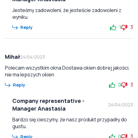
Jesteśmy zadowoleni, że jesteście zadowoleni z
wyniku.
1
3
Reply
Mihał
24/04/2023
Polecam wszystkim okna Dostawa okien dobrej jakości,
nie ma lepszych okien
0
3
Reply
Company representative
-
24/04/2023
Manager Anastasia
Bardzo się cieszymy, że nasz produkt przypadły do
gustu.
0
3
Reply