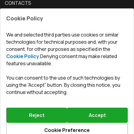
CONTACTS
Conditions for returning goods
How to measure windows
Interior doors
Office
:
ul. Święty Marcin 29/8, 61-806 Poznań
Guarantee
For companies, cooperation
Cookie Policy
Privacy policy
undefined(undefined)
undefined(undefined)
We and selected third parties use cookies or similar
technologies for technical purposes and, with your
info@toptechnik.com.pl
consent, for other purposes as specified in the
Cookie Policy
.
Denying consent may make related
features unavailable.
You can consent to the use of such technologies by
Polityka prywatności
using the “Accept” button. By closing this notice, you
continue without accepting.
REGULAMIN
Warunki i terminy dostawy
Reject
Accept
Powered by
Vitrager.com
.
©
2026
.
All right reserved
.
Report a problem
?
Cookie Preference