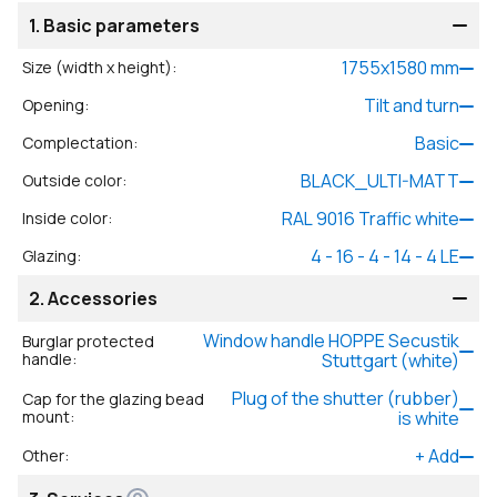
1.
Basic parameters
1755
x
1580
mm
Size (width x height)
:
Tilt and turn
Opening
:
Basic
Complectation
:
BLACK_ULTI-MATT
Outside color
:
RAL 9016 Traffic white
Inside color
:
4 - 16 - 4 - 14 - 4 LE
Glazing
:
2.
Accessories
Window handle HOPPE Secustik
Burglar protected
handle
:
Stuttgart (white)
Plug of the shutter (rubber)
Cap for the glazing bead
mount
:
is white
+
Add
Other
: