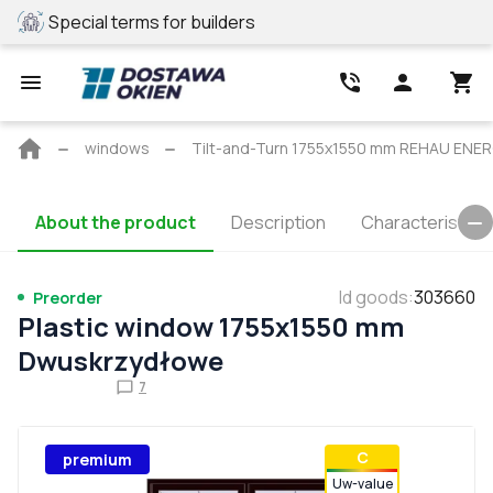
Special terms for builders
REHAU profile
Main
windows
Tilt-and-Turn 1755x1550 mm REHAU E
page
About the product
Description
Characteristics
Id goods
:
303660
Preorder
Plastic window 1755x1550 mm
Dwuskrzydłowe
7
С
premium
Uw-value