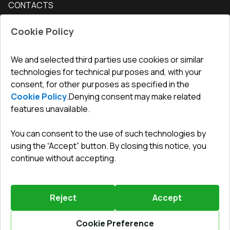
CONTACTS
Conditions for returning goods
How to measure windows
Interior doors
Office
:
ul. Święty Marcin 29/8, 61-806 Poznań
Guarantee
For companies, cooperation
Cookie Policy
Privacy policy
undefined(undefined)
undefined(undefined)
We and selected third parties use cookies or similar
technologies for technical purposes and, with your
info@toptechnik.com.pl
consent, for other purposes as specified in the
Cookie Policy
.
Denying consent may make related
features unavailable.
You can consent to the use of such technologies by
Polityka prywatności
using the “Accept” button. By closing this notice, you
continue without accepting.
REGULAMIN
Warunki i terminy dostawy
Reject
Accept
Powered by
Vitrager.com
.
©
2026
.
All right reserved
.
Report a problem
?
Cookie Preference