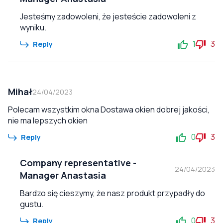
Jesteśmy zadowoleni, że jesteście zadowoleni z
wyniku.
1
3
Reply
Mihał
24/04/2023
Polecam wszystkim okna Dostawa okien dobrej jakości,
nie ma lepszych okien
0
3
Reply
Company representative
-
24/04/2023
Manager Anastasia
Bardzo się cieszymy, że nasz produkt przypadły do
gustu.
0
3
Reply