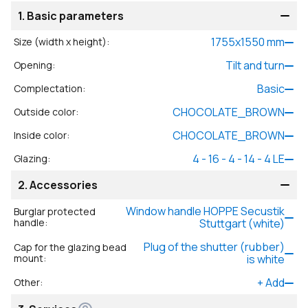
1.
Basic parameters
1755
x
1550
mm
Size (width x height)
:
Tilt and turn
Opening
:
Basic
Complectation
:
CHOCOLATE_BROWN
Outside color
:
CHOCOLATE_BROWN
Inside color
:
4 - 16 - 4 - 14 - 4 LE
Glazing
:
2.
Accessories
Window handle HOPPE Secustik
Burglar protected
handle
:
Stuttgart (white)
Plug of the shutter (rubber)
Cap for the glazing bead
mount
:
is white
+
Add
Other
: