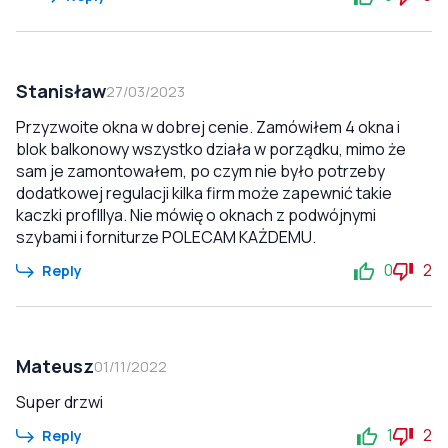
Stanisław
27/03/2023
Przyzwoite okna w dobrej cenie. Zamówiłem 4 okna i
blok balkonowy wszystko działa w porządku, mimo że
sam je zamontowałem, po czym nie było potrzeby
dodatkowej regulacji kilka firm może zapewnić takie
kaczki profIllya. Nie mówię o oknach z podwójnymi
szybami i forniturze POLECAM KAŻDEMU.
0
2
Reply
Mateusz
01/11/2022
Super drzwi
1
2
Reply