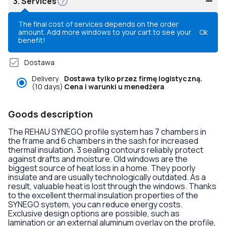
3.
Services
The final cost of services depends on the order
amount. Add more windows to your cart to see your
Ok
benefit!
Dostawa
Delivery
Dostawa tylko przez firmę logistyczną.
(10 days)
Cena i warunki u menedżera
Goods description
The REHAU SYNEGO profile system has 7 chambers in
the frame and 6 chambers in the sash for increased
thermal insulation. 3 sealing contours reliably protect
against drafts and moisture. Old windows are the
biggest source of heat loss in a home. They poorly
insulate and are usually technologically outdated. As a
result, valuable heat is lost through the windows. Thanks
to the excellent thermal insulation properties of the
SYNEGO system, you can reduce energy costs.
Exclusive design options are possible, such as
lamination or an external aluminum overlay on the profile,