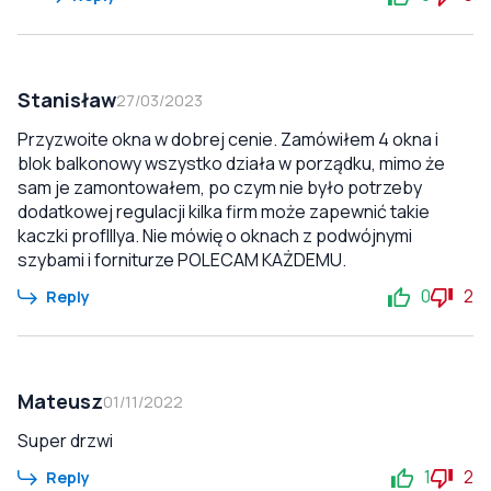
Stanisław
27/03/2023
Przyzwoite okna w dobrej cenie. Zamówiłem 4 okna i
blok balkonowy wszystko działa w porządku, mimo że
sam je zamontowałem, po czym nie było potrzeby
dodatkowej regulacji kilka firm może zapewnić takie
kaczki profIllya. Nie mówię o oknach z podwójnymi
szybami i forniturze POLECAM KAŻDEMU.
0
2
Reply
Mateusz
01/11/2022
Super drzwi
1
2
Reply