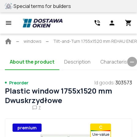
Special terms for builders
REHAU profile
Main
windows
Tilt-and-Turn 1755x1520 mm REHAU EN
page
About the product
Description
Characteristics
Id goods
:
303573
Preorder
Plastic window 1755x1520 mm
Dwuskrzydłowe
7
С
premium
Uw-value