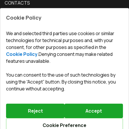
CONTACTS
Conditions for returning goods
How to measure windows
Interior doors
Office
:
ul. Święty Marcin 29/8, 61-806 Poznań
Guarantee
For companies, cooperation
Cookie Policy
Privacy policy
undefined(undefined)
undefined(undefined)
We and selected third parties use cookies or similar
technologies for technical purposes and, with your
info@toptechnik.com.pl
consent, for other purposes as specified in the
Cookie Policy
.
Denying consent may make related
features unavailable.
You can consent to the use of such technologies by
Polityka prywatności
using the “Accept” button. By closing this notice, you
continue without accepting.
REGULAMIN
Warunki i terminy dostawy
Reject
Accept
Powered by
Vitrager.com
.
©
2026
.
All right reserved
.
Report a problem
?
Cookie Preference