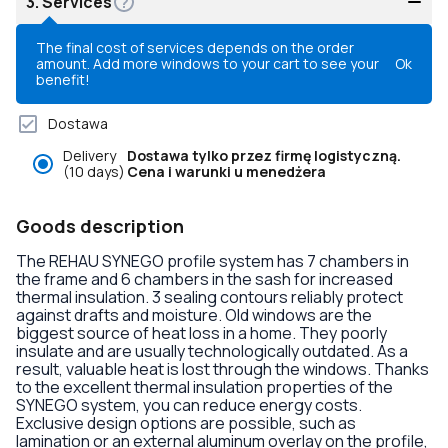
3.
Services
The final cost of services depends on the order
amount. Add more windows to your cart to see your
Ok
benefit!
Dostawa
Delivery
Dostawa tylko przez firmę logistyczną.
(10 days)
Cena i warunki u menedżera
Goods description
The REHAU SYNEGO profile system has 7 chambers in
the frame and 6 chambers in the sash for increased
thermal insulation. 3 sealing contours reliably protect
against drafts and moisture. Old windows are the
biggest source of heat loss in a home. They poorly
insulate and are usually technologically outdated. As a
result, valuable heat is lost through the windows. Thanks
to the excellent thermal insulation properties of the
SYNEGO system, you can reduce energy costs.
Exclusive design options are possible, such as
lamination or an external aluminum overlay on the profile,