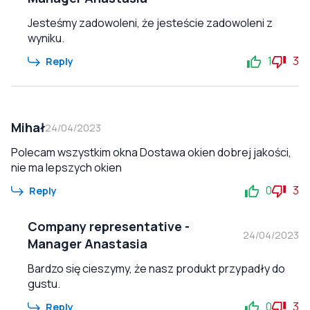
Jesteśmy zadowoleni, że jesteście zadowoleni z
wyniku.
1
3
Reply
Mihał
24/04/2023
Polecam wszystkim okna Dostawa okien dobrej jakości,
nie ma lepszych okien
0
3
Reply
Company representative
-
24/04/2023
Manager Anastasia
Bardzo się cieszymy, że nasz produkt przypadły do
gustu.
0
3
Reply