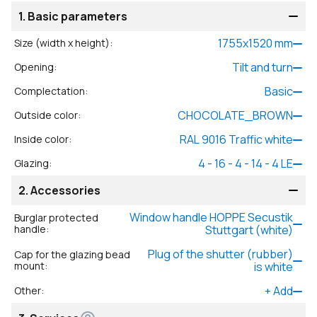
1.
Basic parameters
1755
x
1520
mm
Size (width x height)
:
Tilt and turn
Opening
:
Basic
Complectation
:
CHOCOLATE_BROWN
Outside color
:
RAL 9016 Traffic white
Inside color
:
4 - 16 - 4 - 14 - 4 LE
Glazing
:
2.
Accessories
Window handle HOPPE Secustik
Burglar protected
handle
:
Stuttgart (white)
Plug of the shutter (rubber)
Cap for the glazing bead
mount
:
is white
+
Add
Other
: