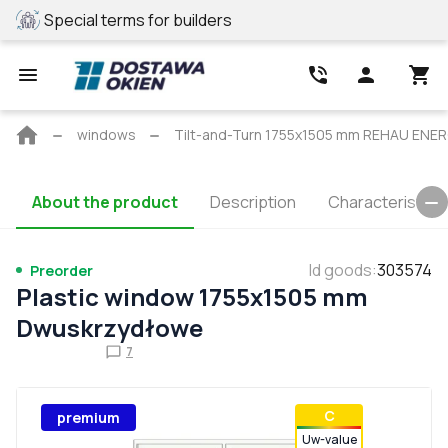
Special terms for builders
REHAU profile
Main
windows
Tilt-and-Turn 1755x1505 mm REHAU EN
page
About the product
Description
Characteristics
Id goods
:
303574
Preorder
Plastic window 1755x1505 mm
Dwuskrzydłowe
7
С
premium
Uw-value