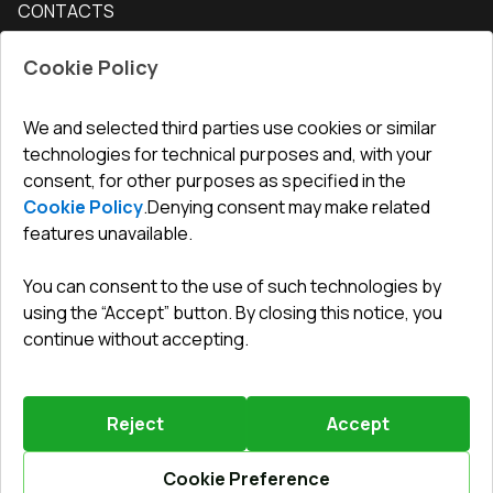
CONTACTS
Conditions for returning goods
How to measure windows
Interior doors
Office
:
ul. Święty Marcin 29/8, 61-806 Poznań
Guarantee
For companies, cooperation
Cookie Policy
Privacy policy
undefined(undefined)
undefined(undefined)
We and selected third parties use cookies or similar
technologies for technical purposes and, with your
info@toptechnik.com.pl
consent, for other purposes as specified in the
Cookie Policy
.
Denying consent may make related
features unavailable.
You can consent to the use of such technologies by
Polityka prywatności
using the “Accept” button. By closing this notice, you
continue without accepting.
REGULAMIN
Warunki i terminy dostawy
Reject
Accept
Powered by
Vitrager.com
.
©
2026
.
All right reserved
.
Report a problem
?
Cookie Preference