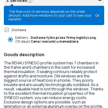
3.
Services
The final cost of services depends on the order
amount. Add more windows to your cart to see your
Ok
benefit!
Dostawa
Delivery
Dostawa tylko przez firmę logistyczną.
(10 days)
Cena i warunki u menedżera
Goods description
The REHAU SYNEGO profile system has 7 chambers in
the frame and 6 chambers in the sash for increased
thermal insulation. 3 sealing contours reliably protect
against drafts and moisture. Old windows are the
biggest source of heat loss in a home. They poorly
insulate and are usually technologically outdated. As a
result, valuable heat is lost through the windows. Thanks
to the excellent thermal insulation properties of the
SYNEGO system, you can reduce energy costs.
Exclusive design options are possible, such as
lamination or an external aluminum overlay on the profile,