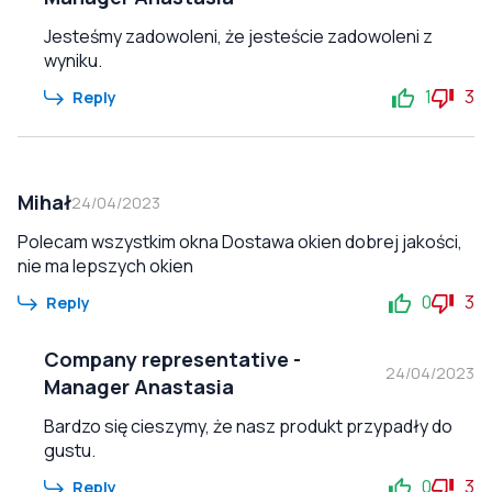
Jesteśmy zadowoleni, że jesteście zadowoleni z
wyniku.
1
3
Reply
Mihał
24/04/2023
Polecam wszystkim okna Dostawa okien dobrej jakości,
nie ma lepszych okien
0
3
Reply
Company representative
-
24/04/2023
Manager Anastasia
Bardzo się cieszymy, że nasz produkt przypadły do
gustu.
0
3
Reply