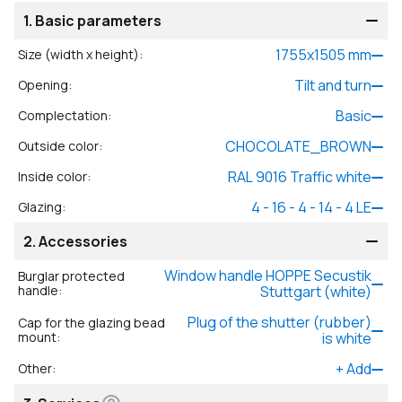
1.
Basic parameters
1755
x
1505
mm
Size (width x height)
:
Tilt and turn
Opening
:
Basic
Complectation
:
CHOCOLATE_BROWN
Outside color
:
RAL 9016 Traffic white
Inside color
:
4 - 16 - 4 - 14 - 4 LE
Glazing
:
2.
Accessories
Window handle HOPPE Secustik
Burglar protected
handle
:
Stuttgart (white)
Plug of the shutter (rubber)
Cap for the glazing bead
mount
:
is white
+
Add
Other
: