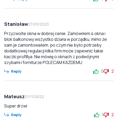
Stanisław
27/03/2023
Przyzwoite okna w dobrej cenie. Zamówiłem 4 okna i
blok balkonowy wszystko działa w porządku, mimo że
sam je zamontowałem, po czym nie było potrzeby
dodatkowej regulacji kilka firm może zapewnić takie
kaczki profIllya. Nie mówię o oknach z podwójnymi
szybami i forniturze POLECAM KAŻDEMU.
0
2
Reply
Mateusz
01/11/2022
Super drzwi
1
2
Reply