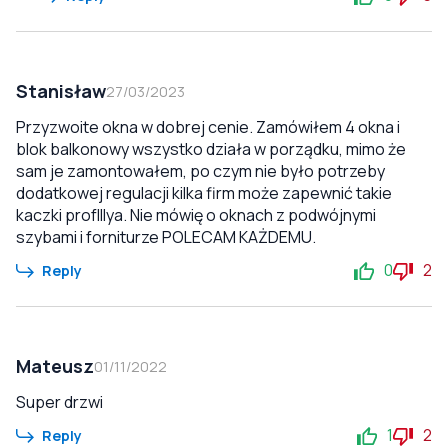
Stanisław
27/03/2023
Przyzwoite okna w dobrej cenie. Zamówiłem 4 okna i
blok balkonowy wszystko działa w porządku, mimo że
sam je zamontowałem, po czym nie było potrzeby
dodatkowej regulacji kilka firm może zapewnić takie
kaczki profIllya. Nie mówię o oknach z podwójnymi
szybami i forniturze POLECAM KAŻDEMU.
0
2
Reply
Mateusz
01/11/2022
Super drzwi
1
2
Reply