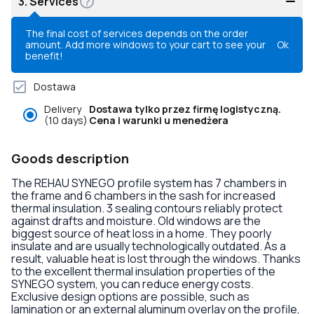
3.
Services
The final cost of services depends on the order
amount. Add more windows to your cart to see your
Ok
benefit!
Dostawa
Delivery
Dostawa tylko przez firmę logistyczną.
(10 days)
Cena i warunki u menedżera
Goods description
The REHAU SYNEGO profile system has 7 chambers in
the frame and 6 chambers in the sash for increased
thermal insulation. 3 sealing contours reliably protect
against drafts and moisture. Old windows are the
biggest source of heat loss in a home. They poorly
insulate and are usually technologically outdated. As a
result, valuable heat is lost through the windows. Thanks
to the excellent thermal insulation properties of the
SYNEGO system, you can reduce energy costs.
Exclusive design options are possible, such as
lamination or an external aluminum overlay on the profile,