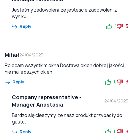
Jesteśmy zadowoleni, że jesteście zadowoleni z
wyniku.
1
3
Reply
Mihał
24/04/2023
Polecam wszystkim okna Dostawa okien dobrej jakości,
nie ma lepszych okien
0
3
Reply
Company representative
-
24/04/2023
Manager Anastasia
Bardzo się cieszymy, że nasz produkt przypadły do
gustu.
0
3
Reply