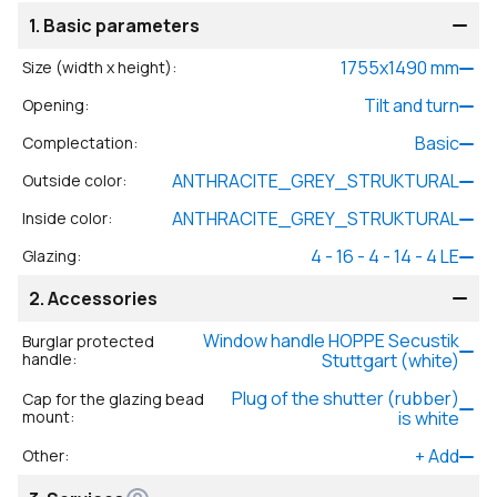
1.
Basic parameters
1755
x
1490
mm
Size (width x height)
:
Tilt and turn
Opening
:
Basic
Complectation
:
ANTHRACITE_GREY_STRUKTURAL
Outside color
:
ANTHRACITE_GREY_STRUKTURAL
Inside color
:
4 - 16 - 4 - 14 - 4 LE
Glazing
:
2.
Accessories
Window handle HOPPE Secustik
Burglar protected
handle
:
Stuttgart (white)
Plug of the shutter (rubber)
Cap for the glazing bead
mount
:
is white
+
Add
Other
: