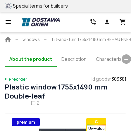
Special terms for builders
REHAU profile
Main
windows
Tilt-and-Turn 1755x1490 mm REHAU E
page
About the product
Description
Characteristics
Id goods
:
303381
Preorder
Plastic window 1755x1490 mm
Double-leaf
7
С
premium
Uw-value