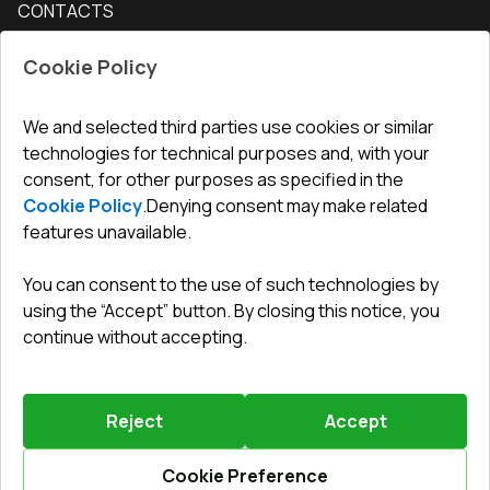
CONTACTS
Conditions for returning goods
How to measure windows
Interior doors
Office
:
ul. Święty Marcin 29/8, 61-806 Poznań
Guarantee
For companies, cooperation
Cookie Policy
Privacy policy
undefined(undefined)
undefined(undefined)
We and selected third parties use cookies or similar
technologies for technical purposes and, with your
info@toptechnik.com.pl
consent, for other purposes as specified in the
Cookie Policy
.
Denying consent may make related
features unavailable.
You can consent to the use of such technologies by
Polityka prywatności
using the “Accept” button. By closing this notice, you
continue without accepting.
REGULAMIN
Warunki i terminy dostawy
Reject
Accept
Powered by
Vitrager.com
.
©
2026
.
All right reserved
.
Report a problem
?
Cookie Preference