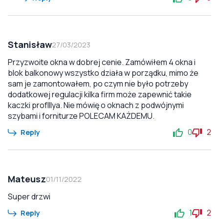
Stanisław
27/03/2023
Przyzwoite okna w dobrej cenie. Zamówiłem 4 okna i
blok balkonowy wszystko działa w porządku, mimo że
sam je zamontowałem, po czym nie było potrzeby
dodatkowej regulacji kilka firm może zapewnić takie
kaczki profIllya. Nie mówię o oknach z podwójnymi
szybami i forniturze POLECAM KAŻDEMU.
0
2
Reply
Mateusz
01/11/2022
Super drzwi
1
2
Reply