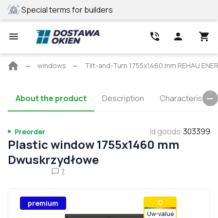
Special terms for builders
REHAU profile
Main
windows
Tilt-and-Turn 1755x1460 mm REHAU EN
page
About the product
Description
Characteristics
Id goods
:
303399
Preorder
Plastic window 1755x1460 mm
Dwuskrzydłowe
7
С
premium
Uw-value