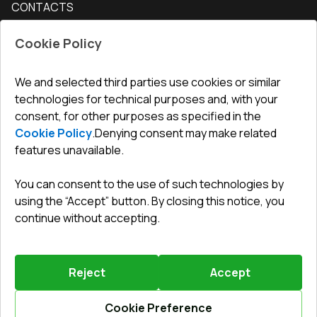
CONTACTS
Conditions for returning goods
How to measure windows
Interior doors
Office
:
ul. Święty Marcin 29/8, 61-806 Poznań
Guarantee
For companies, cooperation
Cookie Policy
Privacy policy
undefined(undefined)
undefined(undefined)
We and selected third parties use cookies or similar
technologies for technical purposes and, with your
info@toptechnik.com.pl
consent, for other purposes as specified in the
Cookie Policy
.
Denying consent may make related
features unavailable.
You can consent to the use of such technologies by
Polityka prywatności
using the “Accept” button. By closing this notice, you
continue without accepting.
REGULAMIN
Warunki i terminy dostawy
Reject
Accept
Powered by
Vitrager.com
.
©
2026
.
All right reserved
.
Report a problem
?
Cookie Preference