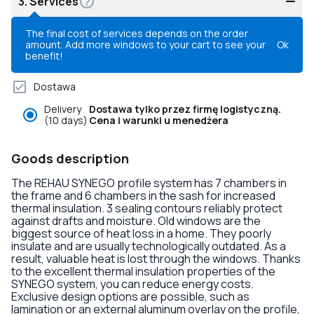
3.
Services
The final cost of services depends on the order
amount. Add more windows to your cart to see your
Ok
benefit!
Dostawa
Delivery
Dostawa tylko przez firmę logistyczną.
(10 days)
Cena i warunki u menedżera
Goods description
The REHAU SYNEGO profile system has 7 chambers in
the frame and 6 chambers in the sash for increased
thermal insulation. 3 sealing contours reliably protect
against drafts and moisture. Old windows are the
biggest source of heat loss in a home. They poorly
insulate and are usually technologically outdated. As a
result, valuable heat is lost through the windows. Thanks
to the excellent thermal insulation properties of the
SYNEGO system, you can reduce energy costs.
Exclusive design options are possible, such as
lamination or an external aluminum overlay on the profile,