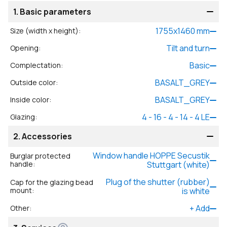
1.
Basic parameters
1755
x
1460
mm
Size (width x height)
:
Tilt and turn
Opening
:
Basic
Complectation
:
BASALT_GREY
Outside color
:
BASALT_GREY
Inside color
:
4 - 16 - 4 - 14 - 4 LE
Glazing
:
2.
Accessories
Window handle HOPPE Secustik
Burglar protected
handle
:
Stuttgart (white)
Plug of the shutter (rubber)
Cap for the glazing bead
mount
:
is white
+
Add
Other
: