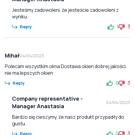
Jesteśmy zadowoleni, że jesteście zadowoleni z
wyniku.
1
3
Reply
Mihał
24/04/2023
Polecam wszystkim okna Dostawa okien dobrej jakości,
nie ma lepszych okien
0
3
Reply
Company representative
-
24/04/2023
Manager Anastasia
Bardzo się cieszymy, że nasz produkt przypadły do
gustu.
0
3
Reply