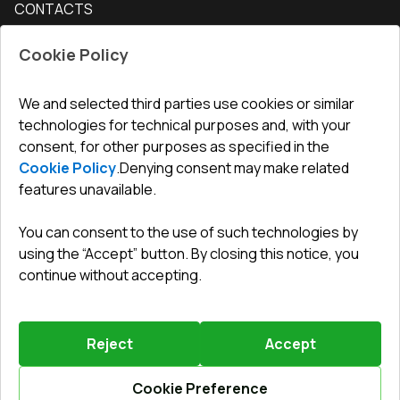
CONTACTS
Conditions for returning goods
How to measure windows
Interior doors
Office
:
ul. Święty Marcin 29/8, 61-806 Poznań
Guarantee
For companies, cooperation
Cookie Policy
Privacy policy
undefined(undefined)
undefined(undefined)
We and selected third parties use cookies or similar
technologies for technical purposes and, with your
info@toptechnik.com.pl
consent, for other purposes as specified in the
Cookie Policy
.
Denying consent may make related
features unavailable.
You can consent to the use of such technologies by
Polityka prywatności
using the “Accept” button. By closing this notice, you
continue without accepting.
REGULAMIN
Warunki i terminy dostawy
Reject
Accept
Powered by
Vitrager.com
.
©
2026
.
All right reserved
.
Report a problem
?
Cookie Preference