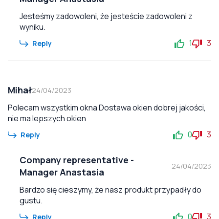
Jesteśmy zadowoleni, że jesteście zadowoleni z
wyniku.
1
3
Reply
Mihał
24/04/2023
Polecam wszystkim okna Dostawa okien dobrej jakości,
nie ma lepszych okien
0
3
Reply
Company representative
-
24/04/2023
Manager Anastasia
Bardzo się cieszymy, że nasz produkt przypadły do
gustu.
0
3
Reply