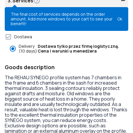
3.
Services
The final cost of services depends on the order
amount. Add more windows to your cart to see your
Ok
benefit!
Dostawa
Delivery
Dostawa tylko przez firmę logistyczną.
(10 days)
Cena i warunki u menedżera
Goods description
The REHAU SYNEGO profile system has 7 chambers in
the frame and 6 chambers in the sash for increased
thermal insulation. 3 sealing contours reliably protect
against drafts and moisture. Old windows are the
biggest source of heat loss in a home. They poorly
insulate and are usually technologically outdated. As a
result, valuable heat is lost through the windows. Thanks
to the excellent thermal insulation properties of the
SYNEGO system, you can reduce energy costs.
Exclusive design options are possible, such as
lamination or an external aluminum overlay on the profile,