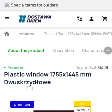
Special terms for builders
REHAU profile
Main
windows
Tilt-and-Turn 1755x1445 mm REHAU E
page
About the product
Description
Characteristics
Id goods
:
303428
Preorder
Plastic window 1755x1445 mm
Dwuskrzydłowe
7
С
premium
Uw-value