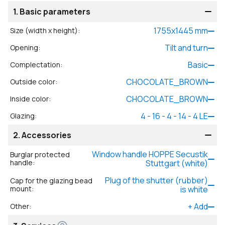
1.
Basic parameters
1755
x
1445
mm
Size (width x height)
:
Tilt and turn
Opening
:
Basic
Complectation
:
CHOCOLATE_BROWN
Outside color
:
CHOCOLATE_BROWN
Inside color
:
4 - 16 - 4 - 14 - 4 LE
Glazing
:
2.
Accessories
Window handle HOPPE Secustik
Burglar protected
handle
:
Stuttgart (white)
Plug of the shutter (rubber)
Cap for the glazing bead
mount
:
is white
+
Add
Other
: