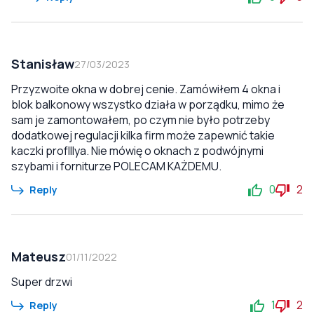
Stanisław
27/03/2023
Przyzwoite okna w dobrej cenie. Zamówiłem 4 okna i
blok balkonowy wszystko działa w porządku, mimo że
sam je zamontowałem, po czym nie było potrzeby
dodatkowej regulacji kilka firm może zapewnić takie
kaczki profIllya. Nie mówię o oknach z podwójnymi
szybami i forniturze POLECAM KAŻDEMU.
0
2
Reply
Mateusz
01/11/2022
Super drzwi
1
2
Reply