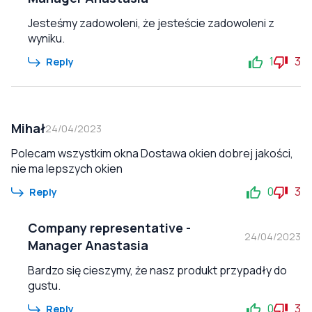
Jesteśmy zadowoleni, że jesteście zadowoleni z
wyniku.
1
3
Reply
Mihał
24/04/2023
Polecam wszystkim okna Dostawa okien dobrej jakości,
nie ma lepszych okien
0
3
Reply
Company representative
-
24/04/2023
Manager Anastasia
Bardzo się cieszymy, że nasz produkt przypadły do
gustu.
0
3
Reply