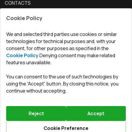
CONTACTS
Conditions for returning goods
How to measure windows
Interior doors
Office
:
ul. Święty Marcin 29/8, 61-806 Poznań
Guarantee
For companies, cooperation
Cookie Policy
Privacy policy
undefined(undefined)
undefined(undefined)
We and selected third parties use cookies or similar
technologies for technical purposes and, with your
info@toptechnik.com.pl
consent, for other purposes as specified in the
Cookie Policy
.
Denying consent may make related
features unavailable.
You can consent to the use of such technologies by
Polityka prywatności
using the “Accept” button. By closing this notice, you
continue without accepting.
REGULAMIN
Warunki i terminy dostawy
Reject
Accept
Powered by
Vitrager.com
.
©
2026
.
All right reserved
.
Report a problem
?
Cookie Preference