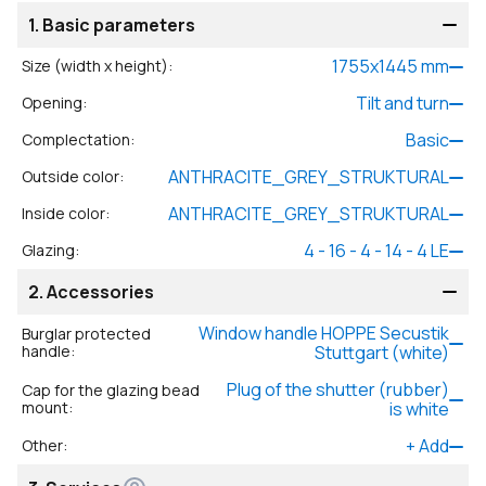
1.
Basic parameters
1755
x
1445
mm
Size (width x height)
:
Tilt and turn
Opening
:
Basic
Complectation
:
ANTHRACITE_GREY_STRUKTURAL
Outside color
:
ANTHRACITE_GREY_STRUKTURAL
Inside color
:
4 - 16 - 4 - 14 - 4 LE
Glazing
:
2.
Accessories
Window handle HOPPE Secustik
Burglar protected
handle
:
Stuttgart (white)
Plug of the shutter (rubber)
Cap for the glazing bead
mount
:
is white
+
Add
Other
: