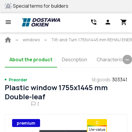
Special terms for builders
REHAU profile
Main
windows
Tilt-and-Turn 1755x1445 mm REHAU E
page
About the product
Description
Characteristics
Id goods
:
303341
Preorder
Plastic window 1755x1445 mm
Double-leaf
7
С
premium
Uw-value