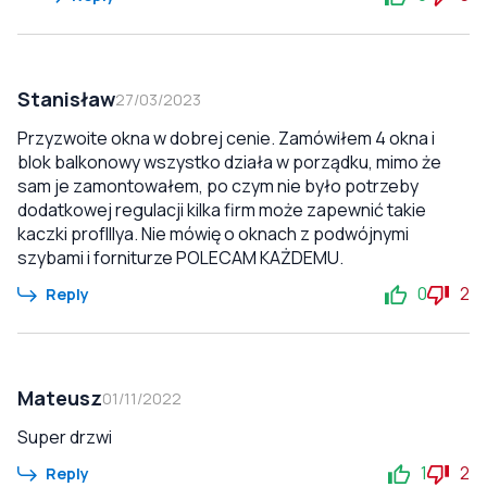
Stanisław
27/03/2023
Przyzwoite okna w dobrej cenie. Zamówiłem 4 okna i
blok balkonowy wszystko działa w porządku, mimo że
sam je zamontowałem, po czym nie było potrzeby
dodatkowej regulacji kilka firm może zapewnić takie
kaczki profIllya. Nie mówię o oknach z podwójnymi
szybami i forniturze POLECAM KAŻDEMU.
0
2
Reply
Mateusz
01/11/2022
Super drzwi
1
2
Reply