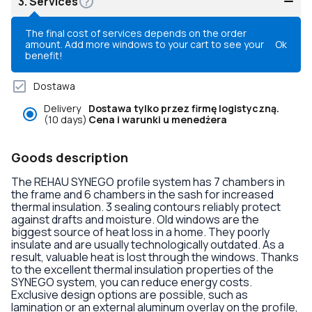
3.
Services
The final cost of services depends on the order
amount. Add more windows to your cart to see your
Ok
benefit!
Dostawa
Delivery
Dostawa tylko przez firmę logistyczną.
(10 days)
Cena i warunki u menedżera
Goods description
The REHAU SYNEGO profile system has 7 chambers in
the frame and 6 chambers in the sash for increased
thermal insulation. 3 sealing contours reliably protect
against drafts and moisture. Old windows are the
biggest source of heat loss in a home. They poorly
insulate and are usually technologically outdated. As a
result, valuable heat is lost through the windows. Thanks
to the excellent thermal insulation properties of the
SYNEGO system, you can reduce energy costs.
Exclusive design options are possible, such as
lamination or an external aluminum overlay on the profile,