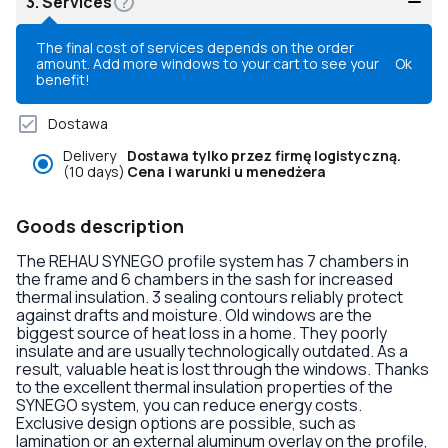
3.
Services
The final cost of services depends on the order
amount. Add more windows to your cart to see your
Ok
benefit!
Dostawa
Delivery
Dostawa tylko przez firmę logistyczną.
(10 days)
Cena i warunki u menedżera
Goods description
The REHAU SYNEGO profile system has 7 chambers in
the frame and 6 chambers in the sash for increased
thermal insulation. 3 sealing contours reliably protect
against drafts and moisture. Old windows are the
biggest source of heat loss in a home. They poorly
insulate and are usually technologically outdated. As a
result, valuable heat is lost through the windows. Thanks
to the excellent thermal insulation properties of the
SYNEGO system, you can reduce energy costs.
Exclusive design options are possible, such as
lamination or an external aluminum overlay on the profile,