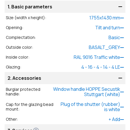
1.
Basic parameters
1755
x
1430
mm
Size (width x height)
:
Tilt and turn
Opening
:
Basic
Complectation
:
BASALT_GREY
Outside color
:
RAL 9016 Traffic white
Inside color
:
4 - 16 - 4 - 14 - 4 LE
Glazing
:
2.
Accessories
Window handle HOPPE Secustik
Burglar protected
handle
:
Stuttgart (white)
Plug of the shutter (rubber)
Cap for the glazing bead
mount
:
is white
+
Add
Other
: