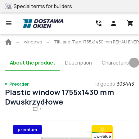
Special terms for builders
REHAU profile
Main
windows
Tilt-and-Turn 1755x1430 mm REHAU ENE
page
About the product
Description
Characteristics
Id goods
:
303443
Preorder
Plastic window 1755x1430 mm
Dwuskrzydłowe
7
С
premium
Uw-value