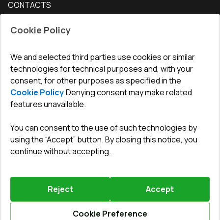
CONTACTS
Conditions for returning goods
How to measure windows
Interior doors
Office
:
ul. Święty Marcin 29/8, 61-806 Poznań
Guarantee
For companies, cooperation
Cookie Policy
Privacy policy
undefined(undefined)
undefined(undefined)
We and selected third parties use cookies or similar
technologies for technical purposes and, with your
info@toptechnik.com.pl
consent, for other purposes as specified in the
Cookie Policy
.
Denying consent may make related
features unavailable.
You can consent to the use of such technologies by
Polityka prywatności
using the “Accept” button. By closing this notice, you
continue without accepting.
REGULAMIN
Warunki i terminy dostawy
Reject
Accept
Powered by
Vitrager.com
.
©
2026
.
All right reserved
.
Report a problem
?
Cookie Preference