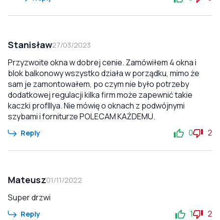
Stanisław
27/03/2023
Przyzwoite okna w dobrej cenie. Zamówiłem 4 okna i
blok balkonowy wszystko działa w porządku, mimo że
sam je zamontowałem, po czym nie było potrzeby
dodatkowej regulacji kilka firm może zapewnić takie
kaczki profIllya. Nie mówię o oknach z podwójnymi
szybami i forniturze POLECAM KAŻDEMU.
0
2
Reply
Mateusz
01/11/2022
Super drzwi
1
2
Reply