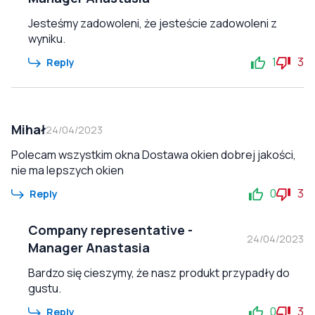
Jesteśmy zadowoleni, że jesteście zadowoleni z
wyniku.
1
3
Reply
Mihał
24/04/2023
Polecam wszystkim okna Dostawa okien dobrej jakości,
nie ma lepszych okien
0
3
Reply
Company representative
-
24/04/2023
Manager Anastasia
Bardzo się cieszymy, że nasz produkt przypadły do
gustu.
0
3
Reply