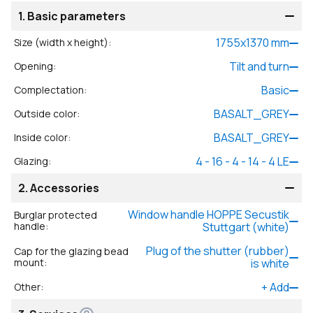
1.
Basic parameters
1755
x
1370
mm
Size (width x height)
:
Tilt and turn
Opening
:
Basic
Complectation
:
BASALT_GREY
Outside color
:
BASALT_GREY
Inside color
:
4 - 16 - 4 - 14 - 4 LE
Glazing
:
2.
Accessories
Window handle HOPPE Secustik
Burglar protected
handle
:
Stuttgart (white)
Plug of the shutter (rubber)
Cap for the glazing bead
mount
:
is white
+
Add
Other
: