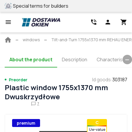
Special terms for builders
REHAU profile
Main
windows
Tilt-and-Turn 1755x1370 mm REHAU EN
page
About the product
Description
Characteristics
Id goods
:
303187
Preorder
Plastic window 1755x1370 mm
Dwuskrzydłowe
7
С
premium
Uw-value