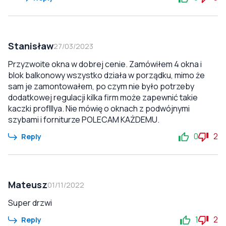
Stanisław
27/03/2023
Przyzwoite okna w dobrej cenie. Zamówiłem 4 okna i
blok balkonowy wszystko działa w porządku, mimo że
sam je zamontowałem, po czym nie było potrzeby
dodatkowej regulacji kilka firm może zapewnić takie
kaczki profIllya. Nie mówię o oknach z podwójnymi
szybami i forniturze POLECAM KAŻDEMU.
0
2
Reply
Mateusz
01/11/2022
Super drzwi
1
2
Reply