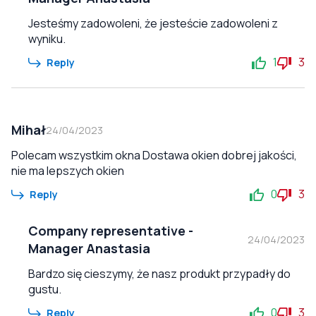
Jesteśmy zadowoleni, że jesteście zadowoleni z
wyniku.
1
3
Reply
Mihał
24/04/2023
Polecam wszystkim okna Dostawa okien dobrej jakości,
nie ma lepszych okien
0
3
Reply
Company representative
-
24/04/2023
Manager Anastasia
Bardzo się cieszymy, że nasz produkt przypadły do
gustu.
0
3
Reply