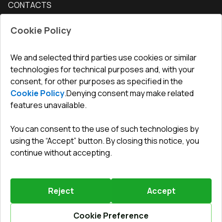
CONTACTS
Conditions for returning goods
How to measure windows
Interior doors
Office
:
ul. Święty Marcin 29/8, 61-806 Poznań
Guarantee
For companies, cooperation
Cookie Policy
Privacy policy
undefined(undefined)
undefined(undefined)
We and selected third parties use cookies or similar
technologies for technical purposes and, with your
info@toptechnik.com.pl
consent, for other purposes as specified in the
Cookie Policy
.
Denying consent may make related
features unavailable.
You can consent to the use of such technologies by
Polityka prywatności
using the “Accept” button. By closing this notice, you
continue without accepting.
REGULAMIN
Warunki i terminy dostawy
Reject
Accept
Powered by
Vitrager.com
.
©
2026
.
All right reserved
.
Report a problem
?
Cookie Preference