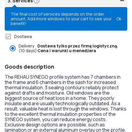
3.
Services
The final cost of services depends on the order
amount. Add more windows to your cart to see your
Ok
benefit!
Dostawa
Delivery
Dostawa tylko przez firmę logistyczną.
(10 days)
Cena i warunki u menedżera
Goods description
The REHAU SYNEGO profile system has 7 chambers in
the frame and 6 chambers in the sash for increased
thermal insulation. 3 sealing contours reliably protect
against drafts and moisture. Old windows are the
biggest source of heat loss in a home. They poorly
insulate and are usually technologically outdated. As a
result, valuable heat is lost through the windows. Thanks
to the excellent thermal insulation properties of the
SYNEGO system, you can reduce energy costs.
Exclusive design options are possible, such as
lamination or an external aluminum overlay on the profile,