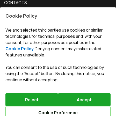
CONTACTS
Conditions for returning goods
How to measure windows
Interior doors
Office
:
ul. Święty Marcin 29/8, 61-806 Poznań
Guarantee
For companies, cooperation
Cookie Policy
Privacy policy
undefined(undefined)
undefined(undefined)
We and selected third parties use cookies or similar
technologies for technical purposes and, with your
info@toptechnik.com.pl
consent, for other purposes as specified in the
Cookie Policy
.
Denying consent may make related
features unavailable.
You can consent to the use of such technologies by
Polityka prywatności
using the “Accept” button. By closing this notice, you
continue without accepting.
REGULAMIN
Warunki i terminy dostawy
Reject
Accept
Powered by
Vitrager.com
.
©
2026
.
All right reserved
.
Report a problem
?
Cookie Preference