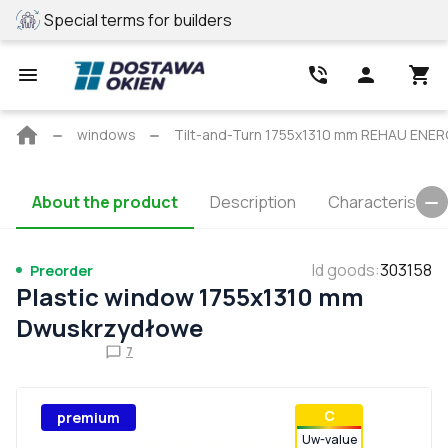
Special terms for builders
REHAU profile
Main
windows
Tilt-and-Turn 1755x1310 mm REHAU ENE
page
About the product
Description
Characteristics
Id goods
:
303158
Preorder
Plastic window 1755x1310 mm
Dwuskrzydłowe
7
С
premium
Uw-value