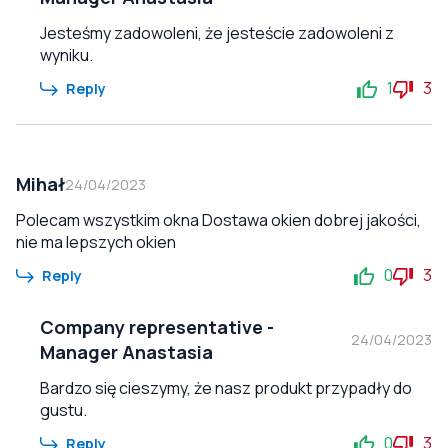
Jesteśmy zadowoleni, że jesteście zadowoleni z
wyniku.
1
3
Reply
Mihał
24/04/2023
Polecam wszystkim okna Dostawa okien dobrej jakości,
nie ma lepszych okien
0
3
Reply
Company representative
-
24/04/2023
Manager Anastasia
Bardzo się cieszymy, że nasz produkt przypadły do
gustu.
0
3
Reply