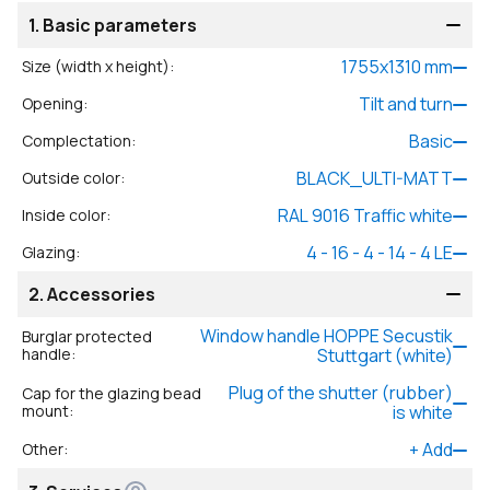
1.
Basic parameters
1755
x
1310
mm
Size (width x height)
:
Tilt and turn
Opening
:
Basic
Complectation
:
BLACK_ULTI-MATT
Outside color
:
RAL 9016 Traffic white
Inside color
:
4 - 16 - 4 - 14 - 4 LE
Glazing
:
2.
Accessories
Window handle HOPPE Secustik
Burglar protected
handle
:
Stuttgart (white)
Plug of the shutter (rubber)
Cap for the glazing bead
mount
:
is white
+
Add
Other
: