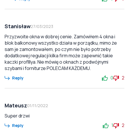
Stanisław
27/03/2023
Przyzwoite okna w dobrej cenie. Zamówiłem 4 okna i
blok balkonowy wszystko działa w porządku, mimo że
sam je zamontowałem, po czym nie było potrzeby
dodatkowej regulacji kilka firm może zapewnić takie
kaczki profIllya. Nie mówię o oknach z podwójnymi
szybami i forniturze POLECAM KAŻDEMU.
0
2
Reply
Mateusz
01/11/2022
Super drzwi
1
2
Reply