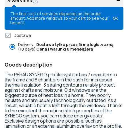
3.
Services
The final cost of services depends on the order
amount. Add more windows to your cart to see your
Ok
benefit!
Dostawa
Delivery
Dostawa tylko przez firmę logistyczną.
(10 days)
Cena i warunki u menedżera
Goods description
The REHAU SYNEGO profile system has 7 chambers in
the frame and 6 chambers in the sash for increased
thermal insulation. 3 sealing contours reliably protect
against drafts and moisture. Old windows are the
biggest source of heat loss in a home. They poorly
insulate and are usually technologically outdated. As a
result, valuable heat is lost through the windows. Thanks
to the excellent thermal insulation properties of the
SYNEGO system, you can reduce energy costs.
Exclusive design options are possible, such as
lamination or an external aluminum overlay on the profile,