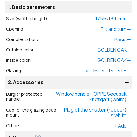
1.
Basic parameters
1755
x
1310
mm
Size (width x height)
:
Tilt and turn
Opening
:
Basic
Complectation
:
GOLDEN OAK
Outside color
:
GOLDEN OAK
Inside color
:
4 - 16 - 4 - 14 - 4 LE
Glazing
:
2.
Accessories
Window handle HOPPE Secustik
Burglar protected
handle
:
Stuttgart (white)
Plug of the shutter (rubber)
Cap for the glazing bead
mount
:
is white
+
Add
Other
: