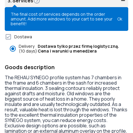
3.
Services
The final cost of services depends on the order
amount. Add more windows to your cart to see your
Ok
benefit!
Dostawa
Delivery
Dostawa tylko przez firmę logistyczną.
(10 days)
Cena i warunki u menedżera
Goods description
The REHAU SYNEGO profile system has 7 chambers in
the frame and 6 chambers in the sash for increased
thermal insulation. 3 sealing contours reliably protect
against drafts and moisture. Old windows are the
biggest source of heat loss in a home. They poorly
insulate and are usually technologically outdated. As a
result, valuable heat is lost through the windows. Thanks
to the excellent thermal insulation properties of the
SYNEGO system, you can reduce energy costs.
Exclusive design options are possible, such as
lamination or an external aluminum overlay on the profile,