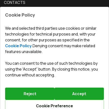
CONTACTS
Conditions for returning goods
How to measure windows
Interior doors
Office
:
ul. Święty Marcin 29/8, 61-806 Poznań
Guarantee
For companies, cooperation
Cookie Policy
Privacy policy
undefined(undefined)
undefined(undefined)
We and selected third parties use cookies or similar
technologies for technical purposes and, with your
info@toptechnik.com.pl
consent, for other purposes as specified in the
Cookie Policy
.
Denying consent may make related
features unavailable.
You can consent to the use of such technologies by
Polityka prywatności
using the “Accept” button. By closing this notice, you
continue without accepting.
REGULAMIN
Warunki i terminy dostawy
Reject
Accept
Powered by
Vitrager.com
.
©
2026
.
All right reserved
.
Report a problem
?
Cookie Preference