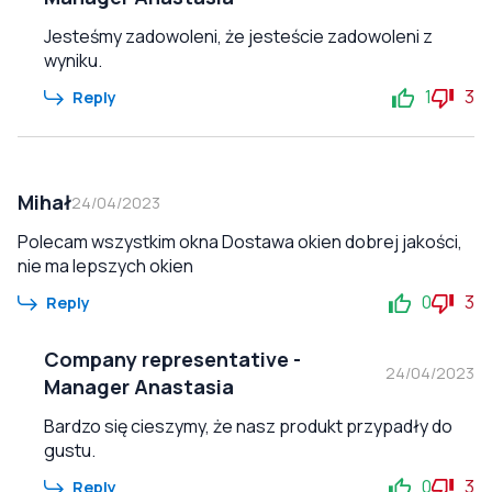
Jesteśmy zadowoleni, że jesteście zadowoleni z
wyniku.
1
3
Reply
Mihał
24/04/2023
Polecam wszystkim okna Dostawa okien dobrej jakości,
nie ma lepszych okien
0
3
Reply
Company representative
-
24/04/2023
Manager Anastasia
Bardzo się cieszymy, że nasz produkt przypadły do
gustu.
0
3
Reply