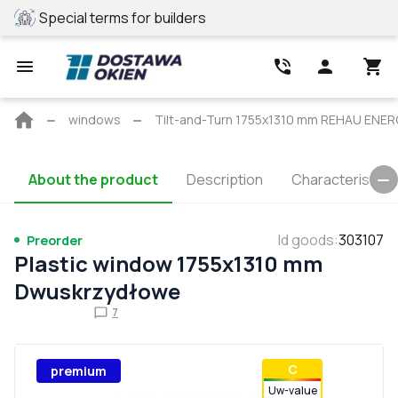
Special terms for builders
REHAU profile
Main
windows
Tilt-and-Turn 1755x1310 mm REHAU ENE
page
About the product
Description
Characteristics
Id goods
:
303107
Preorder
Plastic window 1755x1310 mm
Dwuskrzydłowe
7
С
premium
Uw-value