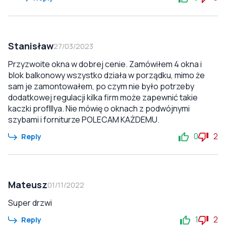
Stanisław
27/03/2023
Przyzwoite okna w dobrej cenie. Zamówiłem 4 okna i
blok balkonowy wszystko działa w porządku, mimo że
sam je zamontowałem, po czym nie było potrzeby
dodatkowej regulacji kilka firm może zapewnić takie
kaczki profIllya. Nie mówię o oknach z podwójnymi
szybami i forniturze POLECAM KAŻDEMU.
0
2
Reply
Mateusz
01/11/2022
Super drzwi
1
2
Reply