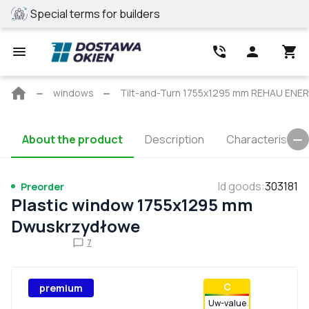
Special terms for builders
REHAU profile
Main
windows
Tilt-and-Turn 1755x1295 mm REHAU ENE
page
About the product
Description
Characteristics
Id goods
:
303181
Preorder
Plastic window 1755x1295 mm
Dwuskrzydłowe
7
С
premium
Uw-value