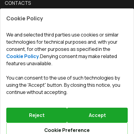
CONTACTS
Conditions for returning goods
How to measure windows
Interior doors
Office
:
ul. Święty Marcin 29/8, 61-806 Poznań
Guarantee
For companies, cooperation
Cookie Policy
Privacy policy
undefined(undefined)
undefined(undefined)
We and selected third parties use cookies or similar
technologies for technical purposes and, with your
info@toptechnik.com.pl
consent, for other purposes as specified in the
Cookie Policy
.
Denying consent may make related
features unavailable.
You can consent to the use of such technologies by
Polityka prywatności
using the “Accept” button. By closing this notice, you
continue without accepting.
REGULAMIN
Warunki i terminy dostawy
Reject
Accept
Powered by
Vitrager.com
.
©
2026
.
All right reserved
.
Report a problem
?
Cookie Preference