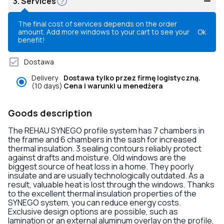
3.
Services
The final cost of services depends on the order
amount. Add more windows to your cart to see your
Ok
benefit!
Dostawa
Delivery
Dostawa tylko przez firmę logistyczną.
(10 days)
Cena i warunki u menedżera
Goods description
The REHAU SYNEGO profile system has 7 chambers in
the frame and 6 chambers in the sash for increased
thermal insulation. 3 sealing contours reliably protect
against drafts and moisture. Old windows are the
biggest source of heat loss in a home. They poorly
insulate and are usually technologically outdated. As a
result, valuable heat is lost through the windows. Thanks
to the excellent thermal insulation properties of the
SYNEGO system, you can reduce energy costs.
Exclusive design options are possible, such as
lamination or an external aluminum overlay on the profile,