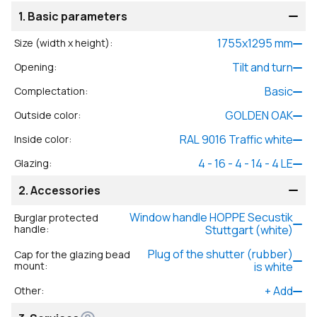
1.
Basic parameters
1755
x
1295
mm
Size (width x height)
:
Tilt and turn
Opening
:
Basic
Complectation
:
GOLDEN OAK
Outside color
:
RAL 9016 Traffic white
Inside color
:
4 - 16 - 4 - 14 - 4 LE
Glazing
:
2.
Accessories
Window handle HOPPE Secustik
Burglar protected
handle
:
Stuttgart (white)
Plug of the shutter (rubber)
Cap for the glazing bead
mount
:
is white
+
Add
Other
: