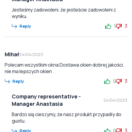
Jesteśmy zadowoleni, że jesteście zadowoleni z
wyniku.
1
3
Reply
Mihał
24/04/2023
Polecam wszystkim okna Dostawa okien dobrej jakości,
nie ma lepszych okien
0
3
Reply
Company representative
-
24/04/2023
Manager Anastasia
Bardzo się cieszymy, że nasz produkt przypadły do
gustu.
0
3
Reply