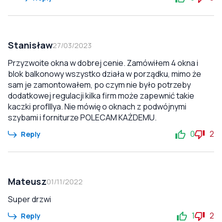
Stanisław
27/03/2023
Przyzwoite okna w dobrej cenie. Zamówiłem 4 okna i
blok balkonowy wszystko działa w porządku, mimo że
sam je zamontowałem, po czym nie było potrzeby
dodatkowej regulacji kilka firm może zapewnić takie
kaczki profIllya. Nie mówię o oknach z podwójnymi
szybami i forniturze POLECAM KAŻDEMU.
0
2
Reply
Mateusz
01/11/2022
Super drzwi
1
2
Reply