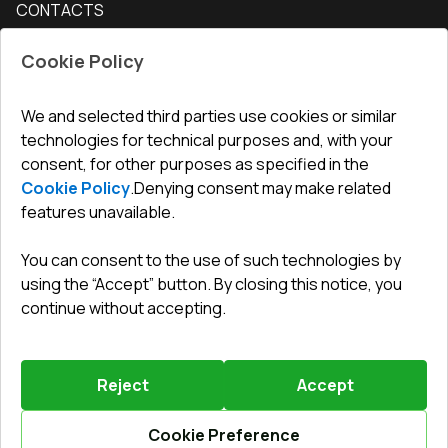
CONTACTS
Conditions for returning goods
How to measure windows
Interior doors
Office
:
ul. Święty Marcin 29/8, 61-806 Poznań
Guarantee
For companies, cooperation
Cookie Policy
Privacy policy
undefined(undefined)
undefined(undefined)
We and selected third parties use cookies or similar
technologies for technical purposes and, with your
info@toptechnik.com.pl
consent, for other purposes as specified in the
Cookie Policy
.
Denying consent may make related
features unavailable.
You can consent to the use of such technologies by
Polityka prywatności
using the “Accept” button. By closing this notice, you
continue without accepting.
REGULAMIN
Warunki i terminy dostawy
Reject
Accept
Powered by
Vitrager.com
.
©
2026
.
All right reserved
.
Report a problem
?
Cookie Preference