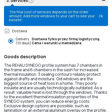
3.
Services
The final cost of services depends on the order
amount. Add more windows to your cart to see your
Ok
benefit!
Dostawa
Delivery
Dostawa tylko przez firmę logistyczną.
(10 days)
Cena i warunki u menedżera
Goods description
The REHAU SYNEGO profile system has 7 chambers in
the frame and 6 chambers in the sash for increased
thermal insulation. 3 sealing contours reliably protect
against drafts and moisture. Old windows are the
biggest source of heat loss in a home. They poorly
insulate and are usually technologically outdated. As a
result, valuable heat is lost through the windows. Thanks
to the excellent thermal insulation properties of the
SYNEGO system, you can reduce energy costs.
Exclusive design options are possible, such as
lamination or an external aluminum overlay on the profile,