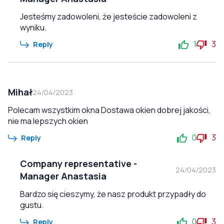
Jesteśmy zadowoleni, że jesteście zadowoleni z
wyniku.
1
3
Reply
Mihał
24/04/2023
Polecam wszystkim okna Dostawa okien dobrej jakości,
nie ma lepszych okien
0
3
Reply
Company representative
-
24/04/2023
Manager Anastasia
Bardzo się cieszymy, że nasz produkt przypadły do
gustu.
0
3
Reply