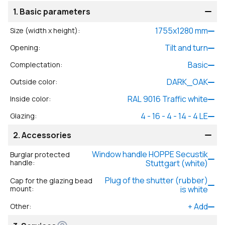
1.
Basic parameters
1755
x
1280
mm
Size (width x height)
:
Tilt and turn
Opening
:
Basic
Complectation
:
DARK_OAK
Outside color
:
RAL 9016 Traffic white
Inside color
:
4 - 16 - 4 - 14 - 4 LE
Glazing
:
2.
Accessories
Window handle HOPPE Secustik
Burglar protected
handle
:
Stuttgart (white)
Plug of the shutter (rubber)
Cap for the glazing bead
mount
:
is white
+
Add
Other
: