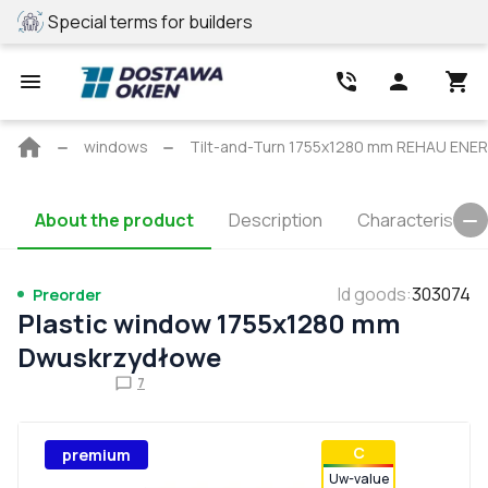
Special terms for builders
REHAU profile
Main
windows
Tilt-and-Turn 1755x1280 mm REHAU ENE
page
About the product
Description
Characteristics
Id goods
:
303074
Preorder
Plastic window 1755x1280 mm
Dwuskrzydłowe
7
С
premium
Uw-value