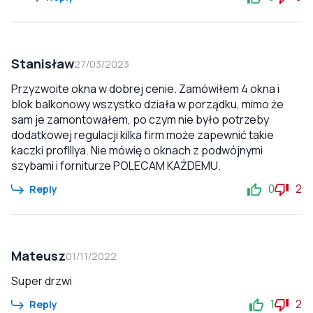
Stanisław
27/03/2023
Przyzwoite okna w dobrej cenie. Zamówiłem 4 okna i
blok balkonowy wszystko działa w porządku, mimo że
sam je zamontowałem, po czym nie było potrzeby
dodatkowej regulacji kilka firm może zapewnić takie
kaczki profIllya. Nie mówię o oknach z podwójnymi
szybami i forniturze POLECAM KAŻDEMU.
0
2
Reply
Mateusz
01/11/2022
Super drzwi
1
2
Reply