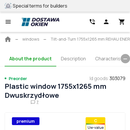
Special terms for builders
REHAU profile
Main
windows
Tilt-and-Turn 1755x1265 mm REHAU ENE
page
About the product
Description
Characteristics
Id goods
:
303079
Preorder
Plastic window 1755x1265 mm
Dwuskrzydłowe
7
С
premium
Uw-value