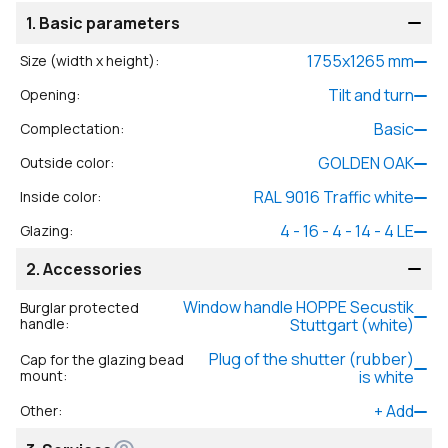
1.
Basic parameters
1755
x
1265
mm
Size (width x height)
:
Tilt and turn
Opening
:
Basic
Complectation
:
GOLDEN OAK
Outside color
:
RAL 9016 Traffic white
Inside color
:
4 - 16 - 4 - 14 - 4 LE
Glazing
:
2.
Accessories
Window handle HOPPE Secustik
Burglar protected
handle
:
Stuttgart (white)
Plug of the shutter (rubber)
Cap for the glazing bead
mount
:
is white
+
Add
Other
: