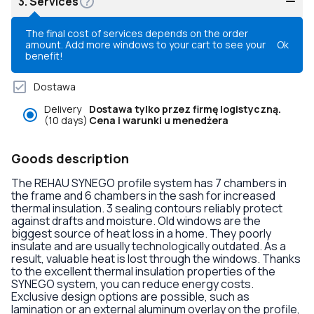
3.
Services
The final cost of services depends on the order
amount. Add more windows to your cart to see your
Ok
benefit!
Dostawa
Delivery
Dostawa tylko przez firmę logistyczną.
(10 days)
Cena i warunki u menedżera
Goods description
The REHAU SYNEGO profile system has 7 chambers in
the frame and 6 chambers in the sash for increased
thermal insulation. 3 sealing contours reliably protect
against drafts and moisture. Old windows are the
biggest source of heat loss in a home. They poorly
insulate and are usually technologically outdated. As a
result, valuable heat is lost through the windows. Thanks
to the excellent thermal insulation properties of the
SYNEGO system, you can reduce energy costs.
Exclusive design options are possible, such as
lamination or an external aluminum overlay on the profile,