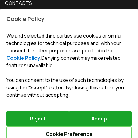
CONTACTS
Conditions for returning goods
How to measure windows
Interior doors
Office
:
ul. Święty Marcin 29/8, 61-806 Poznań
Guarantee
For companies, cooperation
Cookie Policy
Privacy policy
undefined(undefined)
undefined(undefined)
We and selected third parties use cookies or similar
technologies for technical purposes and, with your
info@toptechnik.com.pl
consent, for other purposes as specified in the
Cookie Policy
.
Denying consent may make related
features unavailable.
You can consent to the use of such technologies by
Polityka prywatności
using the “Accept” button. By closing this notice, you
continue without accepting.
REGULAMIN
Warunki i terminy dostawy
Reject
Accept
Powered by
Vitrager.com
.
©
2026
.
All right reserved
.
Report a problem
?
Cookie Preference