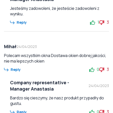
Jesteśmy zadowoleni, że jesteście zadowoleni z
wyniku.
1
3
Reply
Mihał
24/04/2023
Polecam wszystkim okna Dostawa okien dobrej jakości,
nie ma lepszych okien
0
3
Reply
Company representative
-
24/04/2023
Manager Anastasia
Bardzo się cieszymy, że nasz produkt przypadły do
gustu.
0
3
Reply