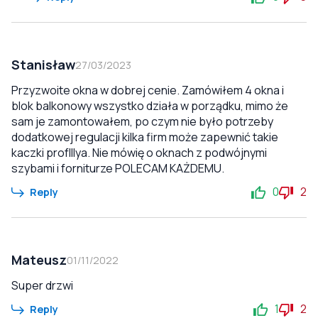
Stanisław
27/03/2023
Przyzwoite okna w dobrej cenie. Zamówiłem 4 okna i
blok balkonowy wszystko działa w porządku, mimo że
sam je zamontowałem, po czym nie było potrzeby
dodatkowej regulacji kilka firm może zapewnić takie
kaczki profIllya. Nie mówię o oknach z podwójnymi
szybami i forniturze POLECAM KAŻDEMU.
0
2
Reply
Mateusz
01/11/2022
Super drzwi
1
2
Reply