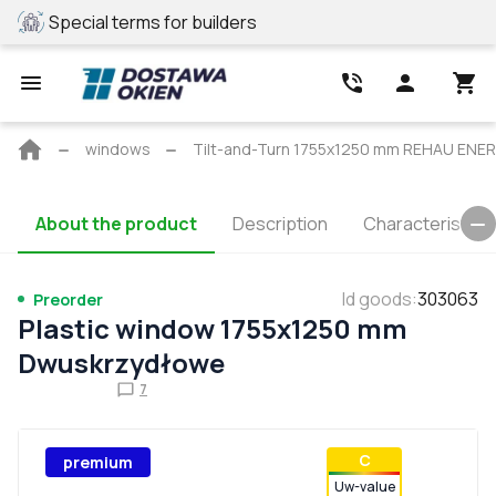
Special terms for builders
REHAU profile
Main
windows
Tilt-and-Turn 1755x1250 mm REHAU ENE
page
About the product
Description
Characteristics
Id goods
:
303063
Preorder
Plastic window 1755x1250 mm
Dwuskrzydłowe
7
С
premium
Uw-value