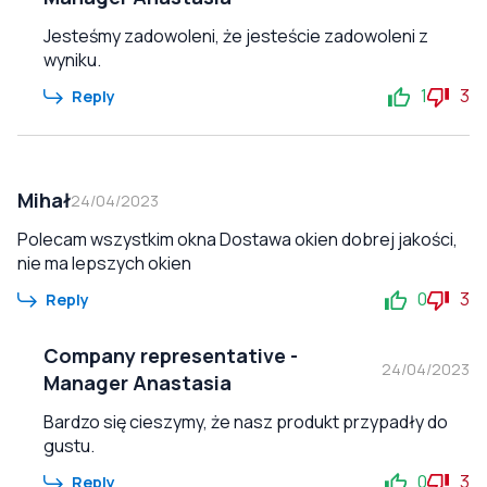
Jesteśmy zadowoleni, że jesteście zadowoleni z
wyniku.
1
3
Reply
Mihał
24/04/2023
Polecam wszystkim okna Dostawa okien dobrej jakości,
nie ma lepszych okien
0
3
Reply
Company representative
-
24/04/2023
Manager Anastasia
Bardzo się cieszymy, że nasz produkt przypadły do
gustu.
0
3
Reply