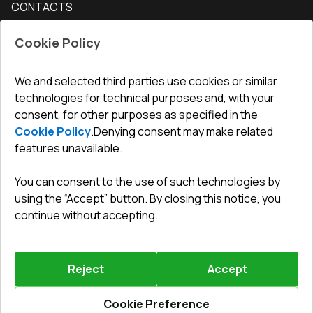
CONTACTS
Conditions for returning goods
How to measure windows
Interior doors
Office
:
ul. Święty Marcin 29/8, 61-806 Poznań
Guarantee
For companies, cooperation
Cookie Policy
Privacy policy
undefined(undefined)
undefined(undefined)
We and selected third parties use cookies or similar
technologies for technical purposes and, with your
info@toptechnik.com.pl
consent, for other purposes as specified in the
Cookie Policy
.
Denying consent may make related
features unavailable.
You can consent to the use of such technologies by
Polityka prywatności
using the “Accept” button. By closing this notice, you
continue without accepting.
REGULAMIN
Warunki i terminy dostawy
Reject
Accept
Powered by
Vitrager.com
.
©
2026
.
All right reserved
.
Report a problem
?
Cookie Preference