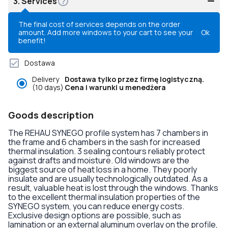
3.
Services
The final cost of services depends on the order
amount. Add more windows to your cart to see your
Ok
benefit!
Dostawa
Delivery
Dostawa tylko przez firmę logistyczną.
(10 days)
Cena i warunki u menedżera
Goods description
The REHAU SYNEGO profile system has 7 chambers in
the frame and 6 chambers in the sash for increased
thermal insulation. 3 sealing contours reliably protect
against drafts and moisture. Old windows are the
biggest source of heat loss in a home. They poorly
insulate and are usually technologically outdated. As a
result, valuable heat is lost through the windows. Thanks
to the excellent thermal insulation properties of the
SYNEGO system, you can reduce energy costs.
Exclusive design options are possible, such as
lamination or an external aluminum overlay on the profile,