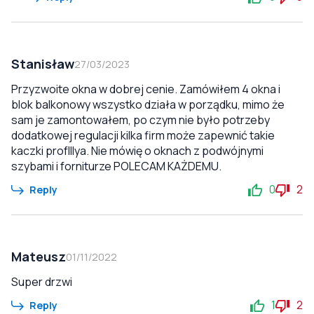
Stanisław
27/03/2023
Przyzwoite okna w dobrej cenie. Zamówiłem 4 okna i
blok balkonowy wszystko działa w porządku, mimo że
sam je zamontowałem, po czym nie było potrzeby
dodatkowej regulacji kilka firm może zapewnić takie
kaczki profIllya. Nie mówię o oknach z podwójnymi
szybami i forniturze POLECAM KAŻDEMU.
0
2
Reply
Mateusz
01/11/2022
Super drzwi
1
2
Reply