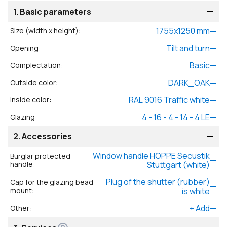
1.
Basic parameters
1755
x
1250
mm
Size (width x height)
:
Tilt and turn
Opening
:
Basic
Complectation
:
DARK_OAK
Outside color
:
RAL 9016 Traffic white
Inside color
:
4 - 16 - 4 - 14 - 4 LE
Glazing
:
2.
Accessories
Window handle HOPPE Secustik
Burglar protected
handle
:
Stuttgart (white)
Plug of the shutter (rubber)
Cap for the glazing bead
mount
:
is white
+
Add
Other
: