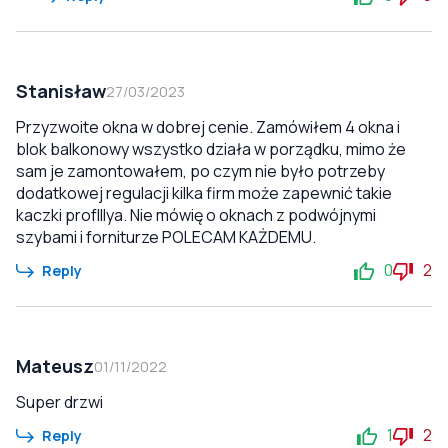
Stanisław
27/03/2023
Przyzwoite okna w dobrej cenie. Zamówiłem 4 okna i
blok balkonowy wszystko działa w porządku, mimo że
sam je zamontowałem, po czym nie było potrzeby
dodatkowej regulacji kilka firm może zapewnić takie
kaczki profIllya. Nie mówię o oknach z podwójnymi
szybami i forniturze POLECAM KAŻDEMU.
0
2
Reply
Mateusz
01/11/2022
Super drzwi
1
2
Reply