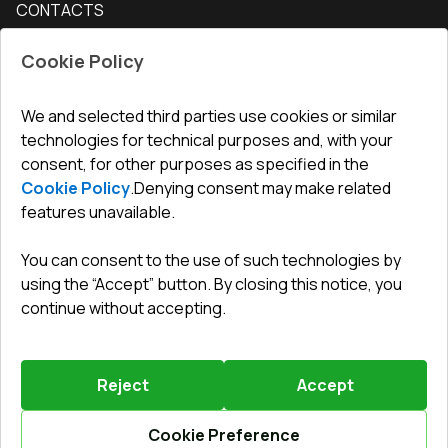
CONTACTS
Conditions for returning goods
How to measure windows
Interior doors
Office
:
ul. Święty Marcin 29/8, 61-806 Poznań
Guarantee
For companies, cooperation
Cookie Policy
Privacy policy
undefined(undefined)
undefined(undefined)
We and selected third parties use cookies or similar
technologies for technical purposes and, with your
info@toptechnik.com.pl
consent, for other purposes as specified in the
Cookie Policy
.
Denying consent may make related
features unavailable.
You can consent to the use of such technologies by
Polityka prywatności
using the “Accept” button. By closing this notice, you
continue without accepting.
REGULAMIN
Warunki i terminy dostawy
Reject
Accept
Powered by
Vitrager.com
.
©
2026
.
All right reserved
.
Report a problem
?
Cookie Preference