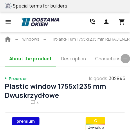
Special terms for builders
REHAU profile
Main
windows
Tilt-and-Turn 1755x1235 mm REHAU EN
page
About the product
Description
Characteristics
Id goods
:
302945
Preorder
Plastic window 1755x1235 mm
Dwuskrzydłowe
7
С
premium
Uw-value