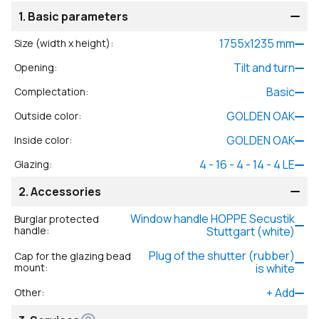
1.
Basic parameters
1755
x
1235
mm
Size (width x height)
:
Tilt and turn
Opening
:
Basic
Complectation
:
GOLDEN OAK
Outside color
:
GOLDEN OAK
Inside color
:
4 - 16 - 4 - 14 - 4 LE
Glazing
:
2.
Accessories
Window handle HOPPE Secustik
Burglar protected
handle
:
Stuttgart (white)
Plug of the shutter (rubber)
Cap for the glazing bead
mount
:
is white
+
Add
Other
: