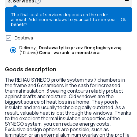
3.
Services
The final cost of services depends on the order
amount. Add more windows to your cart to see your
Ok
benefit!
Dostawa
Delivery
Dostawa tylko przez firmę logistyczną.
(10 days)
Cena i warunki u menedżera
Goods description
The REHAU SYNEGO profile system has 7 chambers in
the frame and 6 chambers in the sash for increased
thermal insulation. 3 sealing contours reliably protect
against drafts and moisture. Old windows are the
biggest source of heat loss in a home. They poorly
insulate and are usually technologically outdated. As a
result, valuable heat is lost through the windows. Thanks
to the excellent thermal insulation properties of the
SYNEGO system, you can reduce energy costs.
Exclusive design options are possible, such as
lamination or an external aluminum overlay on the profile,