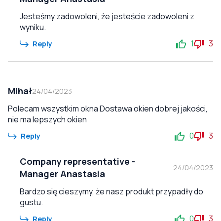
Jesteśmy zadowoleni, że jesteście zadowoleni z
wyniku.
1
3
Reply
Mihał
24/04/2023
Polecam wszystkim okna Dostawa okien dobrej jakości,
nie ma lepszych okien
0
3
Reply
Company representative
-
24/04/2023
Manager Anastasia
Bardzo się cieszymy, że nasz produkt przypadły do
gustu.
0
3
Reply