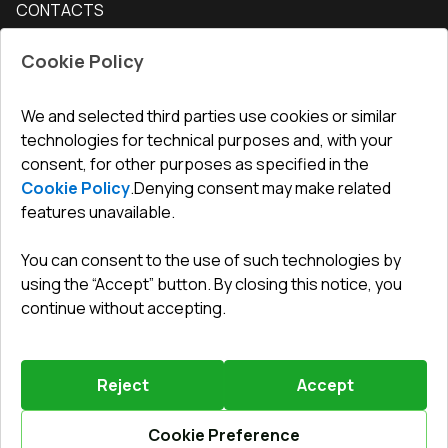
CONTACTS
Conditions for returning goods
How to measure windows
Interior doors
Office
:
ul. Święty Marcin 29/8, 61-806 Poznań
Guarantee
For companies, cooperation
Cookie Policy
Privacy policy
undefined(undefined)
undefined(undefined)
We and selected third parties use cookies or similar
technologies for technical purposes and, with your
info@toptechnik.com.pl
consent, for other purposes as specified in the
Cookie Policy
.
Denying consent may make related
features unavailable.
You can consent to the use of such technologies by
Polityka prywatności
using the “Accept” button. By closing this notice, you
continue without accepting.
REGULAMIN
Warunki i terminy dostawy
Reject
Accept
Powered by
Vitrager.com
.
©
2026
.
All right reserved
.
Report a problem
?
Cookie Preference