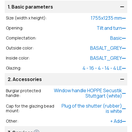
1.
Basic parameters
1755
x
1235
mm
Size (width x height)
:
Tilt and turn
Opening
:
Basic
Complectation
:
BASALT_GREY
Outside color
:
BASALT_GREY
Inside color
:
4 - 16 - 4 - 14 - 4 LE
Glazing
:
2.
Accessories
Window handle HOPPE Secustik
Burglar protected
handle
:
Stuttgart (white)
Plug of the shutter (rubber)
Cap for the glazing bead
mount
:
is white
+
Add
Other
: