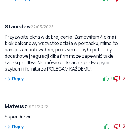
Stanisław
27/03/2023
Przyzwoite okna w dobrej cenie. Zamówiłem 4 okna i
blok balkonowy wszystko działa w porządku, mimo że
sam je zamontowałem, po czym nie było potrzeby
dodatkowej regulacji kilka firm może zapewnić takie
kaczki profIllya. Nie mówię o oknach z podwójnymi
szybami i forniturze POLECAM KAŻDEMU.
0
2
Reply
Mateusz
01/11/2022
Super drzwi
1
2
Reply