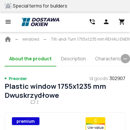
Special terms for builders
REHAU profile
Main
windows
Tilt-and-Turn 1755x1235 mm REHAU EN
page
About the product
Description
Characteristics
Id goods
:
302907
Preorder
Plastic window 1755x1235 mm
Dwuskrzydłowe
7
С
premium
Uw-value