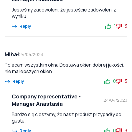
Jesteśmy zadowoleni, że jesteście zadowoleni z
wyniku.
1
3
Reply
Mihał
24/04/2023
Polecam wszystkim okna Dostawa okien dobrej jakości,
nie ma lepszych okien
0
3
Reply
Company representative
-
24/04/2023
Manager Anastasia
Bardzo się cieszymy, że nasz produkt przypadły do
gustu.
0
3
Reply