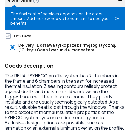
3.
Services
The final cost of services depends on the order
amount. Add more windows to your cart to see your
Ok
benefit!
Dostawa
Delivery
Dostawa tylko przez firmę logistyczną.
(10 days)
Cena i warunki u menedżera
Goods description
The REHAU SYNEGO profile system has 7 chambers in
the frame and 6 chambers in the sash for increased
thermal insulation. 3 sealing contours reliably protect
against drafts and moisture. Old windows are the
biggest source of heat loss in a home. They poorly
insulate and are usually technologically outdated. As a
result, valuable heat is lost through the windows. Thanks
to the excellent thermal insulation properties of the
SYNEGO system, you can reduce energy costs.
Exclusive design options are possible, such as
lamination or an external aluminum overlay on the profile,