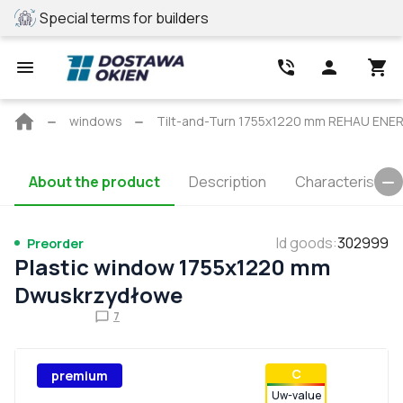
Special terms for builders
REHAU profile
Main
windows
Tilt-and-Turn 1755x1220 mm REHAU ENE
page
About the product
Description
Characteristics
Id goods
:
302999
Preorder
Plastic window 1755x1220 mm
Dwuskrzydłowe
7
С
premium
Uw-value