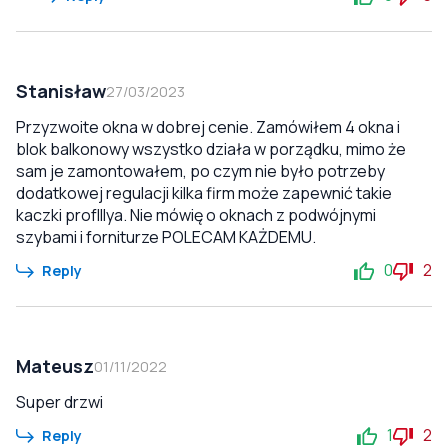
Stanisław
27/03/2023
Przyzwoite okna w dobrej cenie. Zamówiłem 4 okna i
blok balkonowy wszystko działa w porządku, mimo że
sam je zamontowałem, po czym nie było potrzeby
dodatkowej regulacji kilka firm może zapewnić takie
kaczki profIllya. Nie mówię o oknach z podwójnymi
szybami i forniturze POLECAM KAŻDEMU.
0
2
Reply
Mateusz
01/11/2022
Super drzwi
1
2
Reply