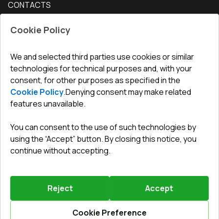
CONTACTS
Conditions for returning goods
How to measure windows
Interior doors
Office
:
ul. Święty Marcin 29/8, 61-806 Poznań
Guarantee
For companies, cooperation
Cookie Policy
Privacy policy
undefined(undefined)
undefined(undefined)
We and selected third parties use cookies or similar
technologies for technical purposes and, with your
info@toptechnik.com.pl
consent, for other purposes as specified in the
Cookie Policy
.
Denying consent may make related
features unavailable.
You can consent to the use of such technologies by
Polityka prywatności
using the “Accept” button. By closing this notice, you
continue without accepting.
REGULAMIN
Warunki i terminy dostawy
Reject
Accept
Powered by
Vitrager.com
.
©
2026
.
All right reserved
.
Report a problem
?
Cookie Preference