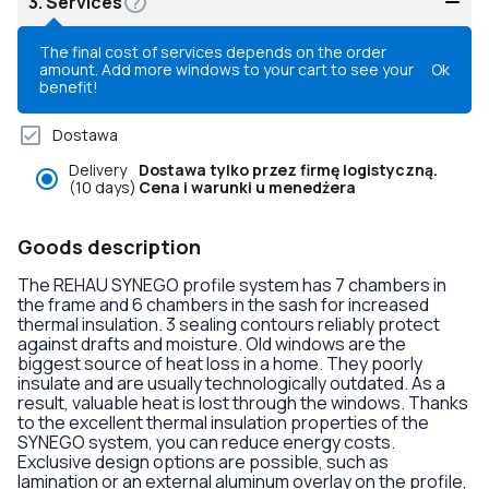
3.
Services
The final cost of services depends on the order
amount. Add more windows to your cart to see your
Ok
benefit!
Dostawa
Delivery
Dostawa tylko przez firmę logistyczną.
(10 days)
Cena i warunki u menedżera
Goods description
The REHAU SYNEGO profile system has 7 chambers in
the frame and 6 chambers in the sash for increased
thermal insulation. 3 sealing contours reliably protect
against drafts and moisture. Old windows are the
biggest source of heat loss in a home. They poorly
insulate and are usually technologically outdated. As a
result, valuable heat is lost through the windows. Thanks
to the excellent thermal insulation properties of the
SYNEGO system, you can reduce energy costs.
Exclusive design options are possible, such as
lamination or an external aluminum overlay on the profile,