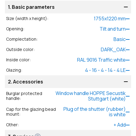
1.
Basic parameters
1755
x
1220
mm
Size (width x height)
:
Tilt and turn
Opening
:
Basic
Complectation
:
DARK_OAK
Outside color
:
RAL 9016 Traffic white
Inside color
:
4 - 16 - 4 - 14 - 4 LE
Glazing
:
2.
Accessories
Window handle HOPPE Secustik
Burglar protected
handle
:
Stuttgart (white)
Plug of the shutter (rubber)
Cap for the glazing bead
mount
:
is white
+
Add
Other
: