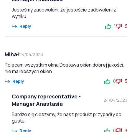
Jesteśmy zadowoleni, że jesteście zadowoleni z
wyniku.
1
3
Reply
Mihał
24/04/2023
Polecam wszystkim okna Dostawa okien dobrej jakości,
nie ma lepszych okien
0
3
Reply
Company representative
-
24/04/2023
Manager Anastasia
Bardzo się cieszymy, że nasz produkt przypadły do
gustu.
0
3
Reply