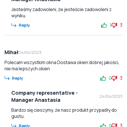
Jesteśmy zadowoleni, że jesteście zadowoleni z
wyniku.
1
3
Reply
Mihał
24/04/2023
Polecam wszystkim okna Dostawa okien dobrej jakości,
nie ma lepszych okien
0
3
Reply
Company representative
-
24/04/2023
Manager Anastasia
Bardzo się cieszymy, że nasz produkt przypadły do
gustu.
0
3
Reply