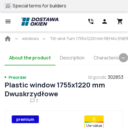
Special terms for builders
REHAU profile
Main
windows
Tilt-and-Turn 1755x1220 mm REHAU EN
page
About the product
Description
Characteristics
Id goods
:
302853
Preorder
Plastic window 1755x1220 mm
Dwuskrzydłowe
7
С
premium
Uw-value