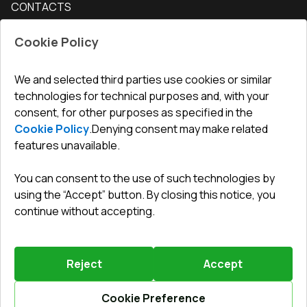
CONTACTS
Conditions for returning goods
How to measure windows
Interior doors
Office
:
ul. Święty Marcin 29/8, 61-806 Poznań
Guarantee
For companies, cooperation
Cookie Policy
Privacy policy
undefined(undefined)
undefined(undefined)
We and selected third parties use cookies or similar
technologies for technical purposes and, with your
info@toptechnik.com.pl
consent, for other purposes as specified in the
Cookie Policy
.
Denying consent may make related
features unavailable.
You can consent to the use of such technologies by
Polityka prywatności
using the “Accept” button. By closing this notice, you
continue without accepting.
REGULAMIN
Warunki i terminy dostawy
Reject
Accept
Powered by
Vitrager.com
.
©
2026
.
All right reserved
.
Report a problem
?
Cookie Preference