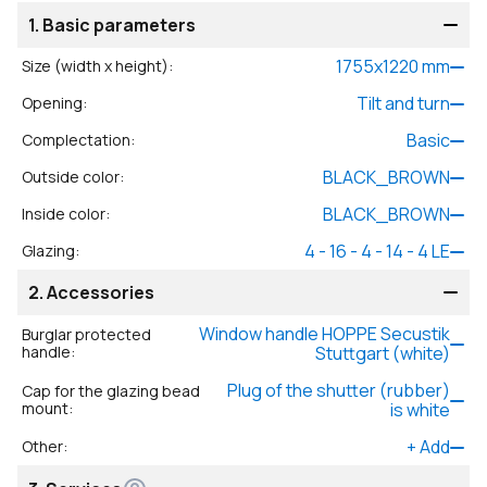
1.
Basic parameters
1755
x
1220
mm
Size (width x height)
:
Tilt and turn
Opening
:
Basic
Complectation
:
BLACK_BROWN
Outside color
:
BLACK_BROWN
Inside color
:
4 - 16 - 4 - 14 - 4 LE
Glazing
:
2.
Accessories
Window handle HOPPE Secustik
Burglar protected
handle
:
Stuttgart (white)
Plug of the shutter (rubber)
Cap for the glazing bead
mount
:
is white
+
Add
Other
: