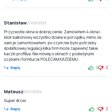
Stanisław
27/03/2023
Przyzwoite okna w dobrej cenie. Zamówiłem 4 okna i
blok balkonowy wszystko działa w porządku, mimo że
sam je zamontowałem, po czym nie było potrzeby
dodatkowej regulacji kilka firm może zapewnić takie
kaczki profIllya. Nie mówię o oknach z podwójnymi
szybami i forniturze POLECAM KAŻDEMU.
0
2
Reply
Mateusz
01/11/2022
Super drzwi
1
2
Reply