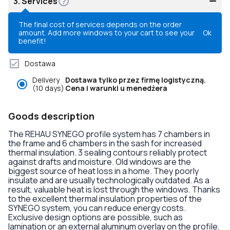
3.
Services
The final cost of services depends on the order
amount. Add more windows to your cart to see your
Ok
benefit!
Dostawa
Delivery
Dostawa tylko przez firmę logistyczną.
(10 days)
Cena i warunki u menedżera
Goods description
The REHAU SYNEGO profile system has 7 chambers in
the frame and 6 chambers in the sash for increased
thermal insulation. 3 sealing contours reliably protect
against drafts and moisture. Old windows are the
biggest source of heat loss in a home. They poorly
insulate and are usually technologically outdated. As a
result, valuable heat is lost through the windows. Thanks
to the excellent thermal insulation properties of the
SYNEGO system, you can reduce energy costs.
Exclusive design options are possible, such as
lamination or an external aluminum overlay on the profile,