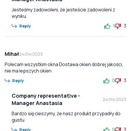
Jesteśmy zadowoleni, że jesteście zadowoleni z
wyniku.
1
3
Reply
Mihał
24/04/2023
Polecam wszystkim okna Dostawa okien dobrej jakości,
nie ma lepszych okien
0
3
Reply
Company representative
-
24/04/2023
Manager Anastasia
Bardzo się cieszymy, że nasz produkt przypadły do
gustu.
0
3
Reply