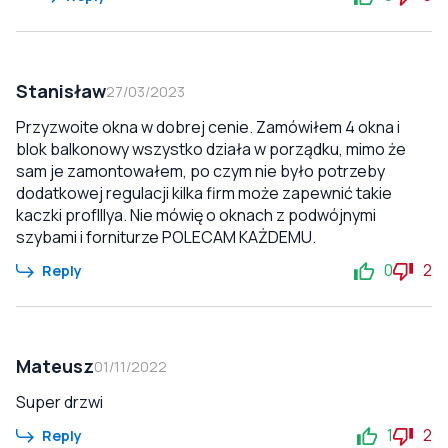
Stanisław
27/03/2023
Przyzwoite okna w dobrej cenie. Zamówiłem 4 okna i
blok balkonowy wszystko działa w porządku, mimo że
sam je zamontowałem, po czym nie było potrzeby
dodatkowej regulacji kilka firm może zapewnić takie
kaczki profIllya. Nie mówię o oknach z podwójnymi
szybami i forniturze POLECAM KAŻDEMU.
0
2
Reply
Mateusz
01/11/2022
Super drzwi
1
2
Reply