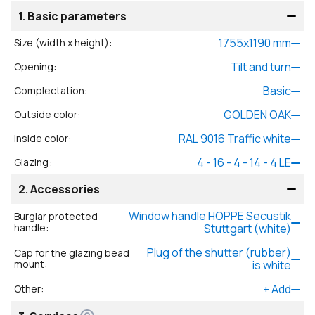
1.
Basic parameters
1755
x
1190
mm
Size (width x height)
:
Tilt and turn
Opening
:
Basic
Complectation
:
GOLDEN OAK
Outside color
:
RAL 9016 Traffic white
Inside color
:
4 - 16 - 4 - 14 - 4 LE
Glazing
:
2.
Accessories
Window handle HOPPE Secustik
Burglar protected
handle
:
Stuttgart (white)
Plug of the shutter (rubber)
Cap for the glazing bead
mount
:
is white
+
Add
Other
: