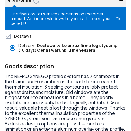
3.
Services
The final cost of services depends on the order
amount. Add more windows to your cart to see your
Ok
benefit!
Dostawa
Delivery
Dostawa tylko przez firmę logistyczną.
(10 days)
Cena i warunki u menedżera
Goods description
The REHAU SYNEGO profile system has 7 chambers in
the frame and 6 chambers in the sash for increased
thermal insulation. 3 sealing contours reliably protect
against drafts and moisture. Old windows are the
biggest source of heat loss in a home. They poorly
insulate and are usually technologically outdated. As a
result, valuable heat is lost through the windows. Thanks
to the excellent thermal insulation properties of the
SYNEGO system, you can reduce energy costs.
Exclusive design options are possible, such as
lamination or an external aluminum overlay on the profile,