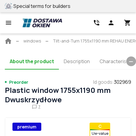
Special terms for builders
REHAU profile
Main
windows
Tilt-and-Turn 1755x1190 mm REHAU ENE
page
About the product
Description
Characteristics
Id goods
:
302969
Preorder
Plastic window 1755x1190 mm
Dwuskrzydłowe
7
С
premium
Uw-value